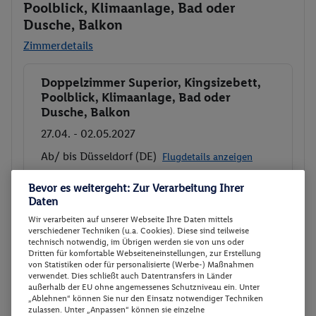
Poolblick, Klimaanlage, Bad oder
Dusche, Balkon
Zimmerdetails
Doppelzimmer Superior, Kingsizebett,
Buchen
Poolblick, Klimaanlage, Bad oder
Dusche, Balkon
27.04. - 02.05.2027
Ab/ bis Düsseldorf (DE)
Flugdetails anzeigen
p.P.
Bevor es weitergeht: Zur Verarbeitung Ihrer
Doppelzimmer Superior, Kingsizebett,
1182.-
Daten
Poolblick, Klimaanlage, Bad oder
Gesamt 2364 €
Wir verarbeiten auf unserer Webseite Ihre Daten mittels
Dusche, Balkon
verschiedener Techniken (u.a. Cookies). Diese sind teilweise
Frühstück
technisch notwendig, im Übrigen werden sie von uns oder
Dritten für komfortable Webseiteneinstellungen, zur Erstellung
von Statistiken oder für personalisierte (Werbe-) Maßnahmen
Veranstalter:
byebye gmbh
verwendet. Dies schließt auch Datentransfers in Länder
außerhalb der EU ohne angemessenes Schutzniveau ein. Unter
Weitere Informationen des
Buchen
„Ablehnen“ können Sie nur den Einsatz notwendiger Techniken
Veranstalters
zulassen. Unter „Anpassen“ können sie einzelne