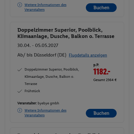
Weitere Informationen des
Buchen
Veranstalters
Doppelzimmer Superior, Poolblick,
Buchen
Klimaanlage, Dusche, Balkon o. Terrasse
30.04. - 05.05.2027
Ab/ bis Düsseldorf (DE)
Flugdetails anzeigen
p.P.
Doppelzimmer Superior, Poolblick,
1182.-
Klimaanlage, Dusche, Balkon o.
Gesamt 2364 €
Terrasse
Frühstück
Veranstalter:
byebye gmbh
Weitere Informationen des
Buchen
Veranstalters