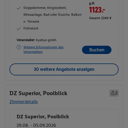
p.P.
Doppelzimmer, Kingsizebett,
1123.-
Klimaanlage, Bad oder Dusche, Balkon
Gesamt 2246 €
o. Terrasse
Frühstück
Veranstalter:
byebye gmbh
Weitere Informationen des
Buchen
Veranstalters
30 weitere Angebote anzeigen
DZ Superior, Poolblick
2
Zimmerdetails
DZ Superior, Poolblick
Buchen
29.08. - 05.09.2026