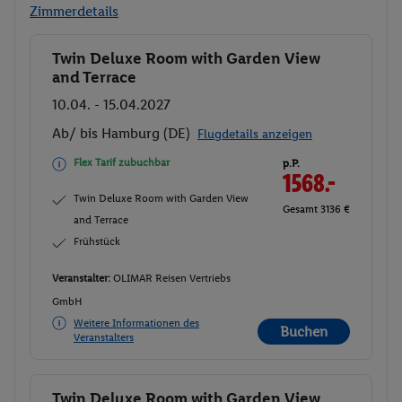
Zimmerdetails
Twin Deluxe Room with Garden View
Buchen
and Terrace
10.04. - 15.04.2027
Ab/ bis Hamburg (DE)
Flugdetails anzeigen
Flex Tarif zubuchbar
p.P.
1568.-
Twin Deluxe Room with Garden View
Gesamt 3136 €
and Terrace
Frühstück
Veranstalter:
OLIMAR Reisen Vertriebs
GmbH
Weitere Informationen des
Buchen
Veranstalters
Twin Deluxe Room with Garden View
Buchen