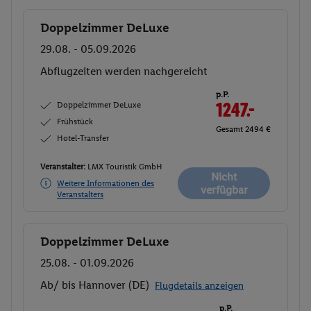
Doppelzimmer DeLuxe
Buchen
29.08. - 05.09.2026
Abflugzeiten werden nachgereicht
p.P.
Doppelzimmer DeLuxe
1247.-
Frühstück
Gesamt 2494 €
Hotel-Transfer
Veranstalter:
LMX Touristik GmbH
Nicht
Weitere Informationen des
verfügbar
Veranstalters
Doppelzimmer DeLuxe
Buchen
25.08. - 01.09.2026
Ab/ bis Hannover (DE)
Flugdetails anzeigen
p.P.