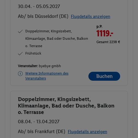
30.04. - 05.05.2027
Ab/ bis Düsseldorf (DE)
Flugdetails anzeigen
p.P.
Doppelzimmer, Kingsizebett,
1119.-
Klimaanlage, Bad oder Dusche, Balkon
Gesamt 2238 €
o. Terrasse
Frühstück
Veranstalter:
byebye gmbh
Weitere Informationen des
Buchen
Veranstalters
Doppelzimmer, Kingsizebett,
Buchen
Klimaanlage, Bad oder Dusche, Balkon
o. Terrasse
08.04. - 13.04.2027
Ab/ bis Frankfurt (DE)
Flugdetails anzeigen