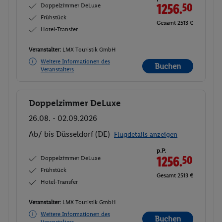
Doppelzimmer DeLuxe
1256.
50
Frühstück
Gesamt 2513 €
Hotel-Transfer
Veranstalter:
LMX Touristik GmbH
Weitere Informationen des
Buchen
Veranstalters
Doppelzimmer DeLuxe
Buchen
26.08. - 02.09.2026
Ab/ bis Düsseldorf (DE)
Flugdetails anzeigen
p.P.
Doppelzimmer DeLuxe
1256.
50
Frühstück
Gesamt 2513 €
Hotel-Transfer
Veranstalter:
LMX Touristik GmbH
Weitere Informationen des
Buchen
Veranstalters