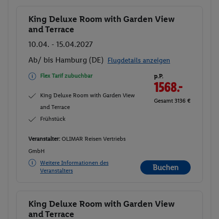
King Deluxe Room with Garden View
Buchen
and Terrace
10.04. - 15.04.2027
Ab/ bis Hamburg (DE)
Flugdetails anzeigen
Flex Tarif zubuchbar
p.P.
1568.-
King Deluxe Room with Garden View
Gesamt 3136 €
and Terrace
Frühstück
Veranstalter:
OLIMAR Reisen Vertriebs
GmbH
Weitere Informationen des
Buchen
Veranstalters
King Deluxe Room with Garden View
Buchen
and Terrace