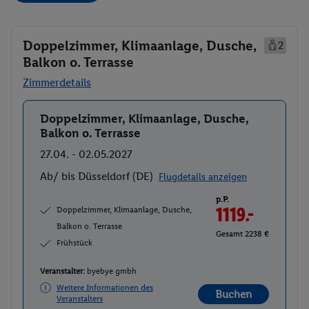
Doppelzimmer, Klimaanlage, Dusche,
2
Balkon o. Terrasse
Zimmerdetails
Doppelzimmer, Klimaanlage, Dusche,
Buchen
Balkon o. Terrasse
27.04. - 02.05.2027
Ab/ bis Düsseldorf (DE)
Flugdetails anzeigen
p.P.
Doppelzimmer, Klimaanlage, Dusche,
1119.-
Balkon o. Terrasse
Gesamt 2238 €
Frühstück
Veranstalter:
byebye gmbh
Weitere Informationen des
Buchen
Veranstalters