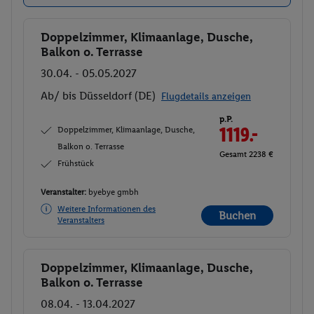
Doppelzimmer, Klimaanlage, Dusche,
Buchen
Balkon o. Terrasse
30.04. - 05.05.2027
Ab/ bis Düsseldorf (DE)
Flugdetails anzeigen
p.P.
Doppelzimmer, Klimaanlage, Dusche,
1119.-
Balkon o. Terrasse
Gesamt 2238 €
Frühstück
Veranstalter:
byebye gmbh
Weitere Informationen des
Buchen
Veranstalters
Doppelzimmer, Klimaanlage, Dusche,
Buchen
Balkon o. Terrasse
08.04. - 13.04.2027