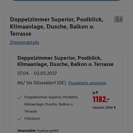
Doppelzimmer Superior, Poolblick,
2
Klimaanlage, Dusche, Balkon o.
Terrasse
Zimmerdetails
Doppelzimmer Superior, Poolblick,
Buchen
Klimaanlage, Dusche, Balkon o. Terrasse
27.04. - 02.05.2027
Ab/ bis Düsseldorf (DE)
Flugdetails anzeigen
p.P.
Doppelzimmer Superior, Poolblick,
1182.-
Klimaanlage, Dusche, Balkon o.
Gesamt 2364 €
Terrasse
Frühstück
Veranstalter:
byebye gmbh