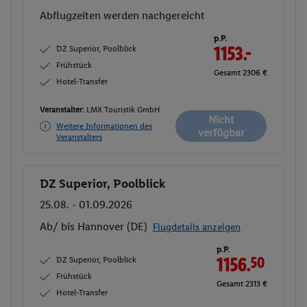
Abflugzeiten werden nachgereicht
p.P.
DZ Superior, Poolblick
1153.-
Frühstück
Gesamt 2306 €
Hotel-Transfer
Veranstalter:
LMX Touristik GmbH
Nicht
Weitere Informationen des
verfügbar
Veranstalters
DZ Superior, Poolblick
Buchen
25.08. - 01.09.2026
Ab/ bis Hannover (DE)
Flugdetails anzeigen
p.P.
DZ Superior, Poolblick
1156.
50
Frühstück
Gesamt 2313 €
Hotel-Transfer