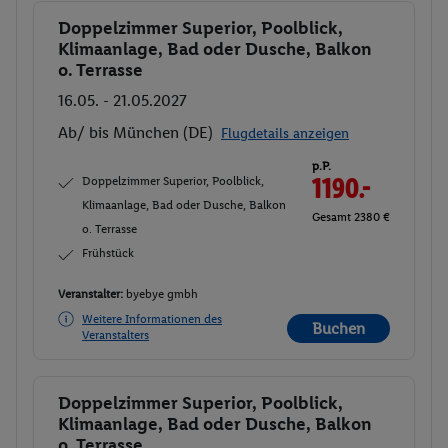
Doppelzimmer Superior, Poolblick,
Buchen
Klimaanlage, Bad oder Dusche, Balkon
o. Terrasse
16.05. - 21.05.2027
Ab/ bis München (DE)
Flugdetails anzeigen
p.P.
Doppelzimmer Superior, Poolblick,
1190.-
Klimaanlage, Bad oder Dusche, Balkon
Gesamt 2380 €
o. Terrasse
Frühstück
Veranstalter:
byebye gmbh
Weitere Informationen des
Buchen
Veranstalters
Doppelzimmer Superior, Poolblick,
Buchen
Klimaanlage, Bad oder Dusche, Balkon
o. Terrasse