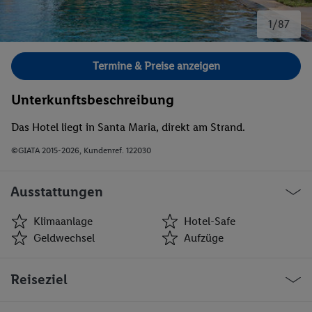
1/87
Bild 1 von 87.
Termine & Preise anzeigen
Unterkunftsbeschreibung
Das Hotel liegt in Santa Maria, direkt am Strand.
©GIATA 2015-2026, Kundenref. 122030
Ausstattungen
Klimaanlage
Hotel-Safe
Geldwechsel
Aufzüge
Klimaanlage
Hotel-Safe
Reiseziel
Geldwechsel
Aufzüge
Café
Minimarkt