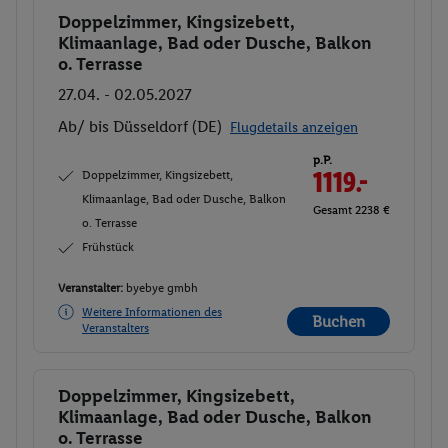
Doppelzimmer, Kingsizebett,
Buchen
Klimaanlage, Bad oder Dusche, Balkon
o. Terrasse
27.04. - 02.05.2027
Ab/ bis Düsseldorf (DE)
Flugdetails anzeigen
p.P.
Doppelzimmer, Kingsizebett,
1119.-
Klimaanlage, Bad oder Dusche, Balkon
Gesamt 2238 €
o. Terrasse
Frühstück
Veranstalter:
byebye gmbh
Weitere Informationen des
Buchen
Veranstalters
Doppelzimmer, Kingsizebett,
Buchen
Klimaanlage, Bad oder Dusche, Balkon
o. Terrasse