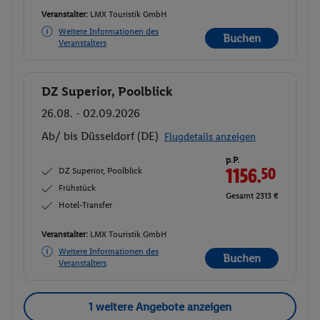
Veranstalter:
LMX Touristik GmbH
Weitere Informationen des
Buchen
Veranstalters
DZ Superior, Poolblick
Buchen
26.08. - 02.09.2026
Ab/ bis Düsseldorf (DE)
Flugdetails anzeigen
p.P.
DZ Superior, Poolblick
1156.
50
Frühstück
Gesamt 2313 €
Hotel-Transfer
Veranstalter:
LMX Touristik GmbH
Weitere Informationen des
Buchen
Veranstalters
1 weitere Angebote anzeigen