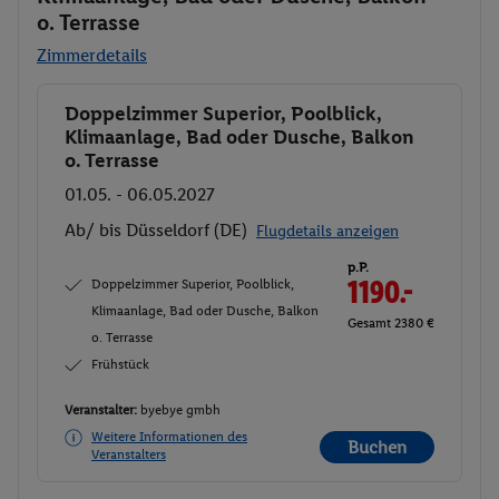
o. Terrasse
Zimmerdetails
Doppelzimmer Superior, Poolblick,
Buchen
Klimaanlage, Bad oder Dusche, Balkon
o. Terrasse
01.05. - 06.05.2027
Ab/ bis Düsseldorf (DE)
Flugdetails anzeigen
p.P.
Doppelzimmer Superior, Poolblick,
1190.-
Klimaanlage, Bad oder Dusche, Balkon
Gesamt 2380 €
o. Terrasse
Frühstück
Veranstalter:
byebye gmbh
Weitere Informationen des
Buchen
Veranstalters