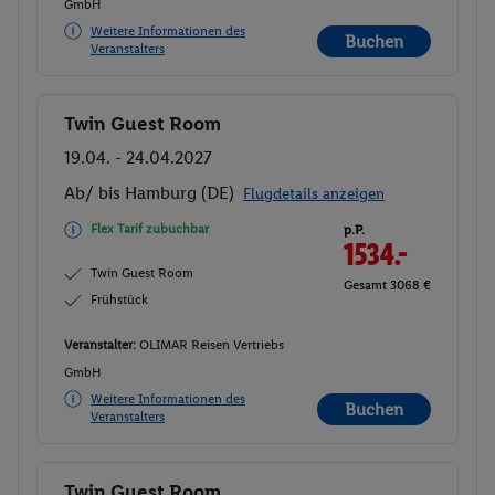
GmbH
Weitere Informationen des
Buchen
Veranstalters
Twin Guest Room
Buchen
19.04. - 24.04.2027
Ab/ bis Hamburg (DE)
Flugdetails anzeigen
Flex Tarif zubuchbar
p.P.
1534.-
Twin Guest Room
Gesamt 3068 €
Frühstück
Veranstalter:
OLIMAR Reisen Vertriebs
GmbH
Weitere Informationen des
Buchen
Veranstalters
Twin Guest Room
Buchen