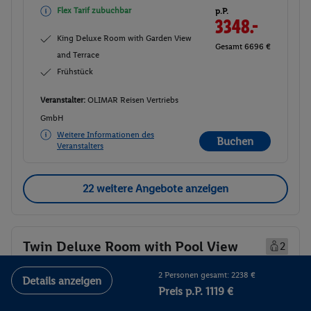
Flex Tarif zubuchbar
p.P.
3348.-
King Deluxe Room with Garden View
Gesamt 6696 €
and Terrace
Frühstück
Veranstalter:
OLIMAR Reisen Vertriebs
GmbH
Weitere Informationen des
Buchen
Veranstalters
22 weitere Angebote anzeigen
Twin Deluxe Room with Pool View
2
Zimmerdetails
2 Personen gesamt: 2238 €
Details anzeigen
Preis p.P. 1119 €
Twin Deluxe Room with Pool View
Buchen