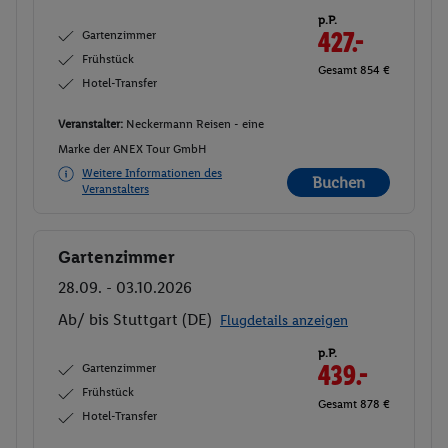
p.P.
Gartenzimmer
427.-
Frühstück
Gesamt 854 €
Hotel-Transfer
Veranstalter:
Neckermann Reisen - eine
Marke der ANEX Tour GmbH
Weitere Informationen des
Buchen
Veranstalters
Gartenzimmer
Buchen
28.09. - 03.10.2026
Ab/ bis Stuttgart (DE)
Flugdetails anzeigen
p.P.
Gartenzimmer
439.-
Frühstück
Gesamt 878 €
Hotel-Transfer