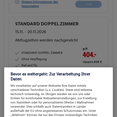
Weitere Informationen des
Buchen
Veranstalters
STANDARD DOPPEL ZIMMER
Buchen
15.11. - 20.11.2026
Ab/ bis Düsseldorf (DE)
Flugdetails anzeigen
p.P.
STANDARD DOPPEL ZIMMER
445.-
Ohne Verpflegung
Gesamt 890 €
Rail and Fly
Bevor es weitergeht: Zur Verarbeitung Ihrer
Veranstalter:
TUI Deutschland GmbH
Daten
Weitere Informationen des
Buchen
Wir verarbeiten auf unserer Webseite Ihre Daten mittels
Veranstalters
verschiedener Techniken (u.a. Cookies). Diese sind teilweise
technisch notwendig, im Übrigen werden sie von uns oder
Dritten für komfortable Webseiteneinstellungen, zur Erstellung
30 weitere Angebote anzeigen
von Statistiken oder für personalisierte (Werbe-) Maßnahmen
verwendet. Dies schließt auch Datentransfers in Länder
außerhalb der EU ohne angemessenes Schutzniveau ein. Unter
„Ablehnen“ können Sie nur den Einsatz notwendiger Techniken