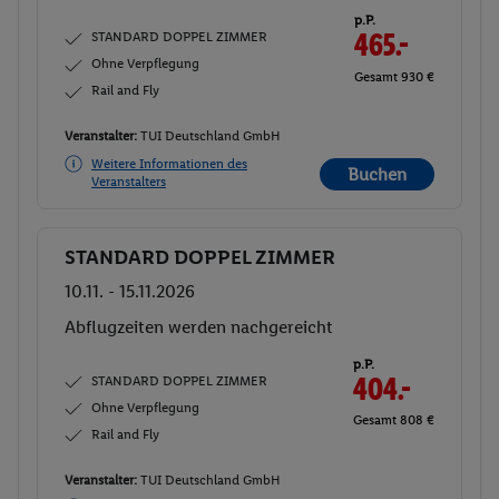
p.P.
STANDARD DOPPEL ZIMMER
465.-
Ohne Verpflegung
Gesamt 930 €
Rail and Fly
Veranstalter:
TUI Deutschland GmbH
Weitere Informationen des
Buchen
Veranstalters
STANDARD DOPPEL ZIMMER
Buchen
10.11. - 15.11.2026
Ab/ bis Düsseldorf (DE)
Flugdetails anzeigen
p.P.
STANDARD DOPPEL ZIMMER
467.-
Ohne Verpflegung
Gesamt 934 €
Rail and Fly
Veranstalter:
TUI Deutschland GmbH