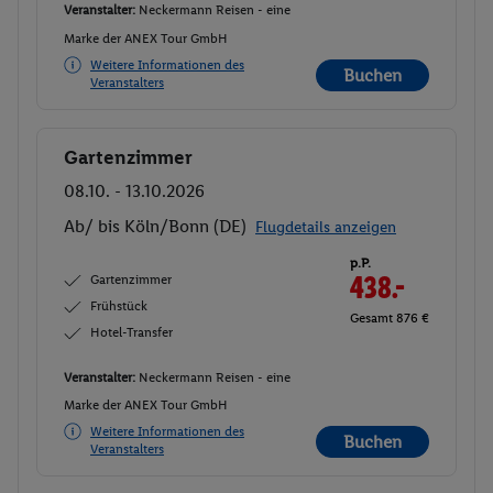
Veranstalter:
Neckermann Reisen - eine
Marke der ANEX Tour GmbH
Weitere Informationen des
Buchen
Veranstalters
Gartenzimmer
Buchen
08.10. - 13.10.2026
Ab/ bis Köln/Bonn (DE)
Flugdetails anzeigen
p.P.
Gartenzimmer
438.-
Frühstück
Gesamt 876 €
Hotel-Transfer
Veranstalter:
Neckermann Reisen - eine
Marke der ANEX Tour GmbH
Weitere Informationen des
Buchen
Veranstalters