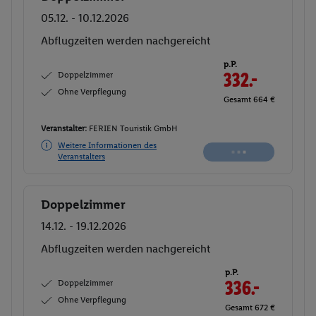
05.12. - 10.12.2026
Ab/ bis Berlin (DE)
Flugdetails anzeigen
p.P.
Doppelzimmer
333.
26
Ohne Verpflegung
Gesamt 666,52 €
Veranstalter:
FERIEN Touristik GmbH
Weitere Informationen des
Buchen
Veranstalters
Doppelzimmer
Buchen
14.12. - 19.12.2026
Abflugzeiten werden nachgereicht
p.P.
Doppelzimmer
336.-
Ohne Verpflegung
Gesamt 672 €