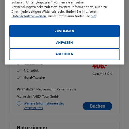
zulassen. Unter „Anpassen“ können sie einzelne
Naturzimmer
Verwendungszwecke zulassen. Weitere Informationen, auch zu
2
Ihrem jederzeitigen Widerrufsrecht, finden Sie in unseren
Zimmerdetails
Datenschutzhinweisen
. Unser Impressum finden Sie
hier
.
Naturzimmer
ZUSTIMMEN
Buchen
08.10. - 13.10.2026
ANPASSEN
Ab/ bis Köln/Bonn (DE)
Flugdetails anzeigen
ABLEHNEN
p.P.
Naturzimmer
406.-
Frühstück
Gesamt 812 €
Hotel-Transfer
Veranstalter:
Neckermann Reisen - eine
Marke der ANEX Tour GmbH
Weitere Informationen des
Buchen
Veranstalters
Naturzimmer
Buchen