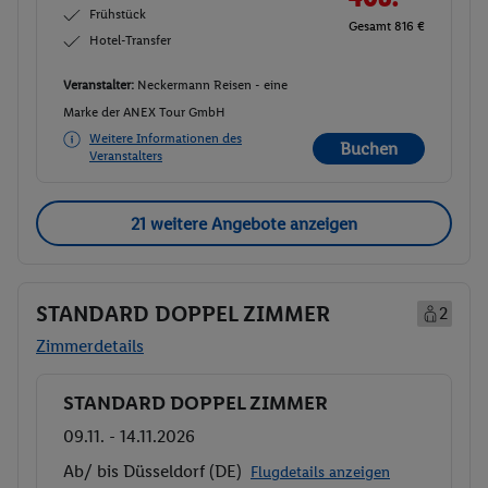
Frühstück
Gesamt 816 €
Hotel-Transfer
Veranstalter:
Neckermann Reisen - eine
Marke der ANEX Tour GmbH
Weitere Informationen des
Buchen
Veranstalters
21 weitere Angebote anzeigen
STANDARD DOPPEL ZIMMER
2
Zimmerdetails
STANDARD DOPPEL ZIMMER
Buchen
09.11. - 14.11.2026
Ab/ bis Düsseldorf (DE)
Flugdetails anzeigen