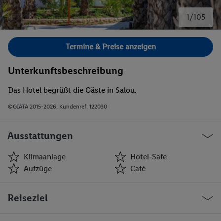
1/105
Bild 1 von 105.
Termine & Preise anzeigen
Unterkunftsbeschreibung
Das Hotel begrüßt die Gäste in Salou.
©GIATA 2015-2026, Kundenref. 122030
Ausstattungen
Klimaanlage
Hotel-Safe
Aufzüge
Café
Klimaanlage
Hotel-Safe
Reiseziel
Aufzüge
Café
Minimarkt
Geschäfte