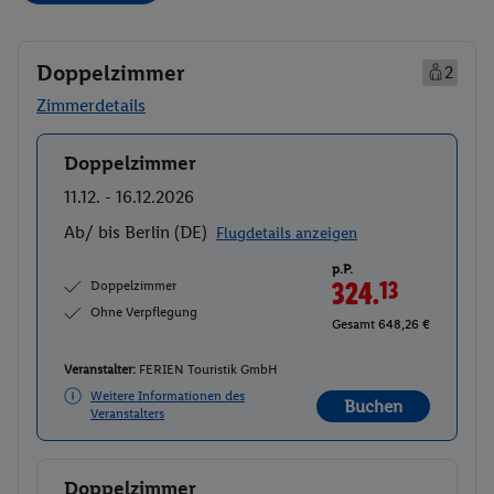
Doppelzimmer
2
Zimmerdetails
Doppelzimmer
Buchen
11.12. - 16.12.2026
Ab/ bis Berlin (DE)
Flugdetails anzeigen
p.P.
Doppelzimmer
324.
13
Ohne Verpflegung
Gesamt 648,26 €
Veranstalter:
FERIEN Touristik GmbH
Weitere Informationen des
Buchen
Veranstalters
Doppelzimmer
Buchen