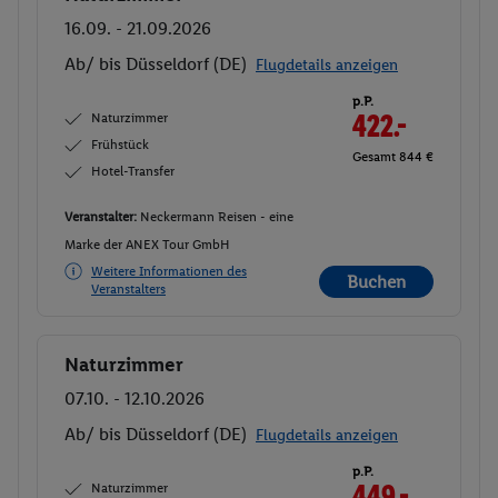
16.09. - 21.09.2026
Ab/ bis Düsseldorf (DE)
Flugdetails anzeigen
p.P.
Naturzimmer
422.-
Frühstück
Gesamt 844 €
Hotel-Transfer
Veranstalter:
Neckermann Reisen - eine
Marke der ANEX Tour GmbH
Weitere Informationen des
Buchen
Veranstalters
Naturzimmer
Buchen
07.10. - 12.10.2026
Ab/ bis Düsseldorf (DE)
Flugdetails anzeigen
p.P.
Naturzimmer
449.-