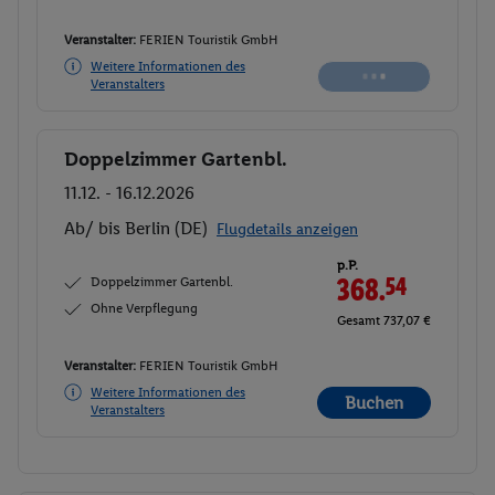
Veranstalter:
FERIEN Touristik GmbH
Weitere Informationen des
Buchen
Veranstalters
Doppelzimmer Gartenbl.
Buchen
11.12. - 16.12.2026
Ab/ bis Berlin (DE)
Flugdetails anzeigen
p.P.
Doppelzimmer Gartenbl.
368.
54
Ohne Verpflegung
Gesamt 737,07 €
Veranstalter:
FERIEN Touristik GmbH
Weitere Informationen des
Buchen
Veranstalters