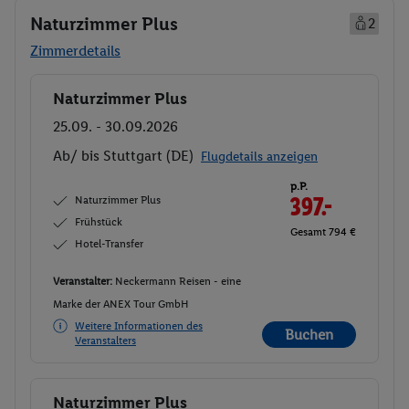
Naturzimmer Plus
2
Zimmerdetails
Naturzimmer Plus
Buchen
25.09. - 30.09.2026
Ab/ bis Stuttgart (DE)
Flugdetails anzeigen
p.P.
Naturzimmer Plus
397.-
Frühstück
Gesamt 794 €
Hotel-Transfer
Veranstalter:
Neckermann Reisen - eine
Marke der ANEX Tour GmbH
Weitere Informationen des
Buchen
Veranstalters
Naturzimmer Plus
Buchen