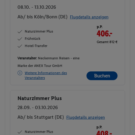
08.10. - 13.10.2026
Ab/ bis Köln/Bonn (DE)
Flugdetails anzeigen
p.P.
Naturzimmer Plus
406.-
Frühstück
Gesamt 812 €
Hotel-Transfer
Veranstalter:
Neckermann Reisen - eine
Marke der ANEX Tour GmbH
Weitere Informationen des
Buchen
Veranstalters
Naturzimmer Plus
Buchen
28.09. - 03.10.2026
Ab/ bis Stuttgart (DE)
Flugdetails anzeigen
p.P.
Naturzimmer Plus
408.-