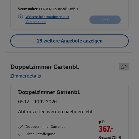
Veranstalter:
FERIEN Touristik GmbH
Weitere Informationen des
Veranstalters
28 weitere Angebote anzeigen
Doppelzimmer Gartenbl.
2
Zimmerdetails
Doppelzimmer Gartenbl.
Buchen
05.12. - 10.12.2026
Ab/ bis Berlin (DE)
Flugdetails anzeigen
p.P.
Doppelzimmer Gartenbl.
368.
54
Ohne Verpflegung
Gesamt 737,07 €