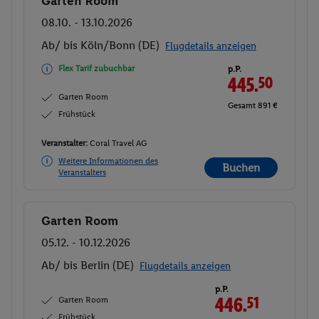
Garten Room
Buchen
08.10. - 13.10.2026
Ab/ bis Köln/Bonn (DE)
Flugdetails anzeigen
Flex Tarif zubuchbar
p.P.
445.
50
Garten Room
Gesamt 891 €
Frühstück
Veranstalter:
Coral Travel AG
Weitere Informationen des
Buchen
Veranstalters
Garten Room
Buchen
05.12. - 10.12.2026
Ab/ bis Berlin (DE)
Flugdetails anzeigen
p.P.
Garten Room
446.
51
Frühstück