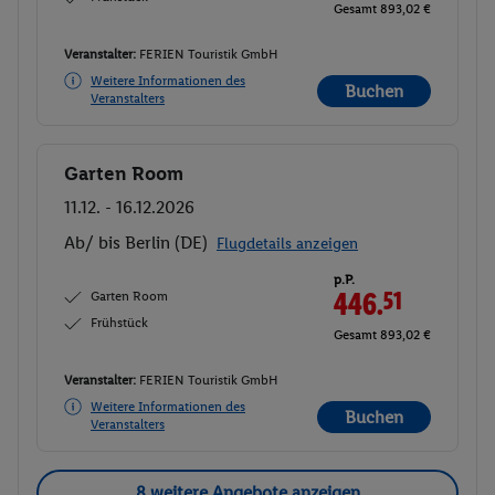
Gesamt 893,02 €
Veranstalter:
FERIEN Touristik GmbH
Weitere Informationen des
Buchen
Veranstalters
Garten Room
Buchen
11.12. - 16.12.2026
Ab/ bis Berlin (DE)
Flugdetails anzeigen
p.P.
Garten Room
446.
51
Frühstück
Gesamt 893,02 €
Veranstalter:
FERIEN Touristik GmbH
Weitere Informationen des
Buchen
Veranstalters
8 weitere Angebote anzeigen