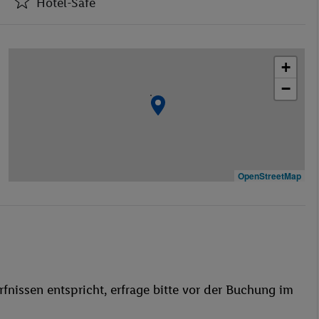
Hotel-Safe
Rezeption 24-Std.-Service
Hotel-Safe
+
Aufzüge
−
Geschäfte
Bar(s)
Konferenzraum
WLAN-Internet
Wäscheservice
OpenStreetMap
Parkplatz
TV-Raum
behindertengerecht
Bar
24h Rezeption
fnissen entspricht, erfrage bitte vor der Buchung im
Hallenbad
Kinderpool/-bereich