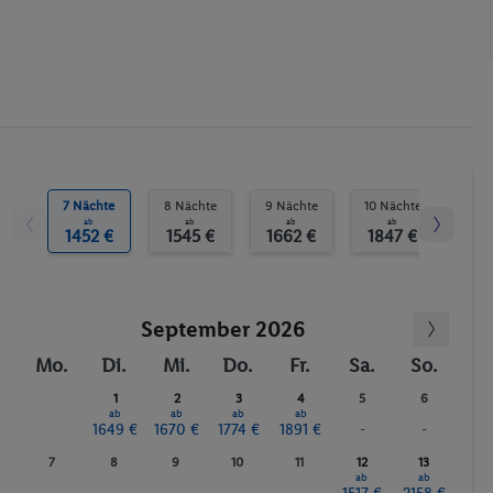
Liegestühle
Whirlpool
Dampfbad
Aerobic
Fahrrad/Mountainbike
Fitnessstudio
Whirlpool
7 Nächte
8 Nächte
9 Nächte
10 Nächte
ab
ab
ab
ab
1452 €
1545 €
1662 €
1847 €
September 2026
Mo.
Di.
Mi.
Do.
Fr.
Sa.
So.
1
2
3
4
5
6
ab
ab
ab
ab
1649 €
1670 €
1774 €
1891 €
-
-
7
8
9
10
11
12
13
ab
ab