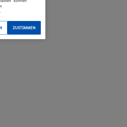
npassen“ können
en
.
N
ZUSTIMMEN