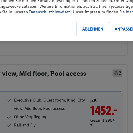
“ können Sie nur den Einsatz notwendiger Techniken zulassen. Unter „A
ungszwecke zulassen. Weitere Informationen, auch zu Ihrem jederzeitig
n Sie in unseren
Datenschutzhinweisen
. Unser Impressum finden Sie
hier
ransport
Weitere Filter
Preis aufsteigend
2)
(0/1)
ABLEHNEN
ANPASSE
 view, Mid floor, Pool access
2
Executive Club, Guest room, King, City
p.P.
1452.-
view, Mid floor, Pool access
Ohne Verpflegung
Gesamt 2904
€
Rail and Fly