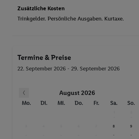
Pool- / Snackbar
Zusätzliche Kosten
Sonnenschirme
Trinkgelder. Persönliche Ausgaben. Kurtaxe.
Sauna
Massage
Fitness-Studio
Anzahl der Pools
Termine & Preise
Sauna
Massagen
22. September 2026 - 29. September 2026
August 2026
Mo.
Di.
Mi.
Do.
Fr.
Sa.
So.
1
2
-
-
3
4
5
6
7
8
9
-
-
-
-
-
-
-