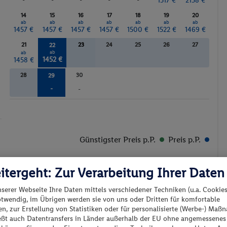
-
-
-
-
-
1517 €
2158 €
14
15
16
17
18
19
20
ab
ab
ab
ab
ab
ab
ab
1457 €
1457 €
1457 €
1457 €
1500 €
1522 €
1469 €
21
23
24
25
26
27
22
ab
ab
1452 €
1458 €
28
30
29
-
-
Günstigster Preis p.P.
Preis p.P.
itergeht: Zur Verarbeitung Ihrer Daten
nserer Webseite Ihre Daten mittels verschiedener Techniken (u.a. Cookies
otwendig, im Übrigen werden sie von uns oder Dritten für komfortable
n, zur Erstellung von Statistiken oder für personalisierte (Werbe-) Ma
es los?
ießt auch Datentransfers in Länder außerhalb der EU ohne angemessenes