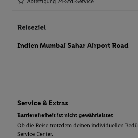
Abfertigung 24-Std.-Service
Klimaanlage
Abfertigung 24-Std.-Service
Reiseziel
Geldwechsel
Café
Indien Mumbai Sahar Airport Road
Friseur
Restaurant(s)
Öffentliches Internet
Zimmerservice
Fahrradverleih
Garage
Waschgelegenheit
Service & Extras
Restaurant
Barrierefreiheit ist nicht gewährleistet
Aufzug
Ob die Reise trotzdem deinen individuellen Bedür
WLAN
Service Center.
Außenpool(s)