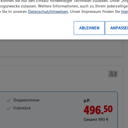
“ können Sie nur den Einsatz notwendiger Techniken zulassen. Unter „A
ungszwecke zulassen. Weitere Informationen, auch zu Ihrem jederzeitig
n Sie in unseren
Datenschutzhinweisen
. Unser Impressum finden Sie
hier
ransport
Weitere Filter
Preis aufsteigend
1)
(0/1)
ABLEHNEN
ANPASSE
2
Doppelzimmer
p.P.
496.
50
Frühstück
Gesamt 993 €