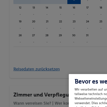
-
-
-
12
13
14
15
16
17
18
-
-
-
-
-
-
-
19
20
21
22
23
24
25
-
-
-
-
-
-
-
26
27
28
29
30
31
-
-
-
-
-
-
Reisedaten zurücksetzen
Bevor es we
Wir verarbeiten auf u
Zimmer und Verpflegung wählen
teilweise technisch n
Webseiteneinstellunge
Wann verreisen Sie? |
Wer kommt mit?
| Wo geht 
verwendet. Dies schl