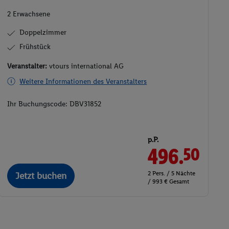
2 Erwachsene
Doppelzimmer
Frühstück
Veranstalter:
vtours international AG
Weitere Informationen des Veranstalters
Ihr Buchungscode:
DBV31852
p.P.
496.
50
2 Pers. / 5 Nächte
Jetzt buchen
/ 993 € Gesamt