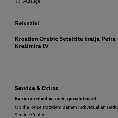
Aufzüge
Klimaanlage
Aufzüge
Reiseziel
Bar(s)
Restaurant(s)
Kroatien Orebic Šetalište kralja Petra
Öffentliches Internet
Krešimira IV
Fahrradverleih
Miniclub
TV-Raum
behindertengerecht
Bar
WLAN
Service & Extras
Außenpool(s)
Barrierefreiheit ist nicht gewährleistet
Liegestühle
Ob die Reise trotzdem deinen individuellen Bedür
Sonnenterrasse
Service Center.
Windsurfen