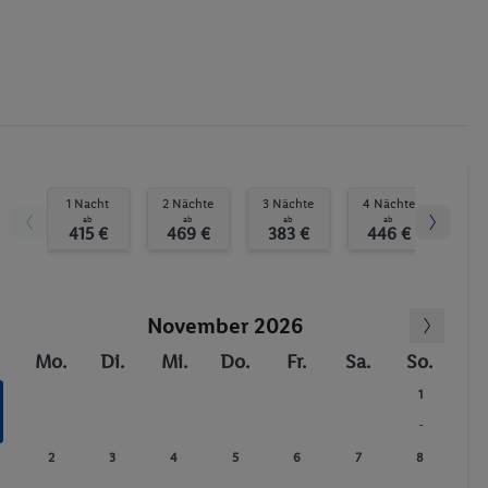
Fahrrad/Mountainbike
Anzahl der Pools
Wassersport
1 Nacht
2 Nächte
3 Nächte
4 Nächte
5 N
ab
ab
ab
ab
415 €
469 €
383 €
446 €
50
November 2026
Mo.
Di.
Mi.
Do.
Fr.
Sa.
So.
1
-
2
3
4
5
6
7
8