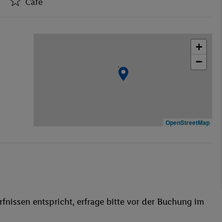
Café
Hotel-Safe
Café
+
Spielzimmer
−
Konferenzraum
WLAN-Internet
Parkplatz
Spielplatz
Haustiere
OpenStreetMap
Restaurant
Aufzug
Haustiere erlaubt
Kinderpool/-bereich
Sonnenschirme
fnissen entspricht, erfrage bitte vor der Buchung im
Tauchen
Tischtennis