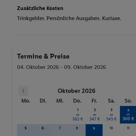
Aerobic
Zusätzliche Kosten
Tennis
Trinkgelder. Persönliche Ausgaben. Kurtaxe.
Darts
Termine & Preise
04. Oktober 2026 - 09. Oktober 2026
Oktober 2026
Mo.
Di.
Mi.
Do.
Fr.
Sa.
So.
1
2
3
4
ab
ab
ab
ab
500 €
562 €
547 €
543 €
5
6
7
8
10
11
9