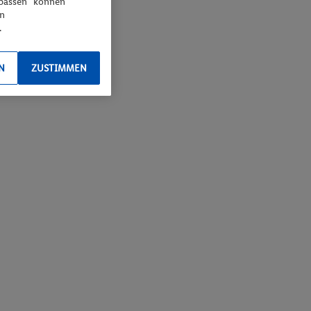
npassen“ können
en
.
N
ZUSTIMMEN