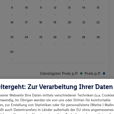
-
-
-
-
-
-
-
9
10
11
12
13
14
15
-
-
-
-
-
-
-
16
17
18
19
20
21
22
-
-
-
-
-
-
-
23
24
25
26
27
28
29
-
-
-
-
-
-
-
30
-
Günstigster Preis p.P.
Preis p.P.
itergeht: Zur Verarbeitung Ihrer Daten
nserer Webseite Ihre Daten mittels verschiedener Techniken (u.a. Cookies
otwendig, im Übrigen werden sie von uns oder Dritten für komfortable
n, zur Erstellung von Statistiken oder für personalisierte (Werbe-) Ma
es los?
ießt auch Datentransfers in Länder außerhalb der EU ohne angemessenes