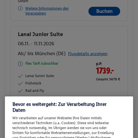
GmbH
Weitere Informationen des
Buchen
Veranstalters
Lanai Junior Suite
Buchen
06.11. - 11.11.2026
Ab/ bis München (DE)
Flugdetails anzeigen
Flex Tarif zubuchbar
p.P.
1739.-
Lanai Junior Suite
Gesamt 3478 €
Frühstück
Rail and Fly
Veranstalter:
Meiers Weltreisen - DERTOUR
Bevor es weitergeht: Zur Verarbeitung Ihrer
Daten
Deutschland GmbH
Wir verarbeiten auf unserer Webseite Ihre Daten mittels
Weitere Informationen des
Buchen
verschiedener Techniken (u.a. Cookies). Diese sind teilweise
Veranstalters
technisch notwendig, im Übrigen werden sie von uns oder
Dritten für komfortable Webseiteneinstellungen, zur Erstellung
von Statistiken oder für personalisierte (Werbe-) Maßnahmen