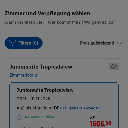
Zimmer und Verpflegung wählen
Wann verreisen Sie? |
Wer kommt mit?
| Wo geht es los?
Filtern (0)
Preis aufsteigend
Juniorsuite Tropicalview
2
Zimmerdetails
Juniorsuite Tropicalview
Buchen
06.11. - 11.11.2026
Ab/ bis München (DE)
Flugdetails anzeigen
Flex Tarif zubuchbar
p.P.
1606.
50