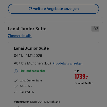
27 weitere Angebote anzeigen
Lanai Junior Suite
2
Zimmerdetails
Lanai Junior Suite
Buchen
06.11. - 11.11.2026
Ab/ bis München (DE)
Flugdetails anzeigen
Flex Tarif zubuchbar
p.P.
1739.-
Lanai Junior Suite
Gesamt 3478 €
Frühstück
Rail and Fly
Veranstalter:
DERTOUR Deutschland