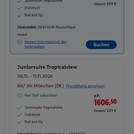
Juniorsuite Tropicalview
Gesamt 3213 €
Frühstück
Rail and Fly
Veranstalter:
DERTOUR Deutschland
GmbH
Weitere Informationen des
Buchen
Veranstalters
Juniorsuite Tropicalview
Buchen
06.11. - 11.11.2026
Ab/ bis München (DE)
Flugdetails anzeigen
Flex Tarif zubuchbar
p.P.
1606.
50
Juniorsuite Tropicalview
Gesamt 3213 €
Frühstück
Rail and Fly