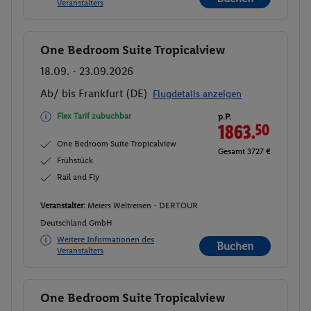
Veranstalters
One Bedroom Suite Tropicalview
Buchen
18.09. - 23.09.2026
Ab/ bis Frankfurt (DE)
Flugdetails anzeigen
Flex Tarif zubuchbar
p.P.
1863.
50
One Bedroom Suite Tropicalview
Gesamt 3727 €
Frühstück
Rail and Fly
Veranstalter:
Meiers Weltreisen - DERTOUR
Deutschland GmbH
Weitere Informationen des
Buchen
Veranstalters
One Bedroom Suite Tropicalview
Buchen