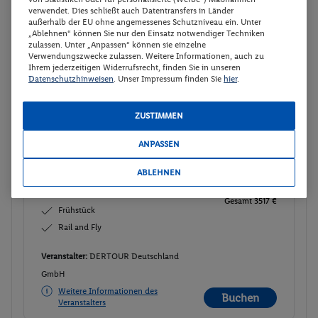
verwendet. Dies schließt auch Datentransfers in Länder
außerhalb der EU ohne angemessenes Schutzniveau ein. Unter
„Ablehnen“ können Sie nur den Einsatz notwendiger Techniken
Juniorsuite Oceanfront
2
zulassen. Unter „Anpassen“ können sie einzelne
Verwendungszwecke zulassen. Weitere Informationen, auch zu
Zimmerdetails
Ihrem jederzeitigen Widerrufsrecht, finden Sie in unseren
Datenschutzhinweisen
. Unser Impressum finden Sie
hier
.
Juniorsuite Oceanfront
Buchen
ZUSTIMMEN
06.11. - 11.11.2026
Ab/ bis München (DE)
Flugdetails anzeigen
ANPASSEN
Flex Tarif zubuchbar
p.P.
ABLEHNEN
1758.
50
Juniorsuite Oceanfront
Gesamt 3517 €
Frühstück
Rail and Fly
Veranstalter:
DERTOUR Deutschland
GmbH
Weitere Informationen des
Buchen
Veranstalters