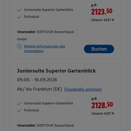
p.P.
Juniorsuite Superior Gartenblick
2123.
50
Frühstück
Gesamt 4247 €
Veranstalter:
DERTOUR Deutschland
GmbH
Weitere Informationen des
Buchen
Veranstalters
Juniorsuite Superior Gartenblick
Buchen
09.09. - 16.09.2026
Ab/ bis Frankfurt (DE)
Flugdetails anzeigen
p.P.
Juniorsuite Superior Gartenblick
2128.
50
Frühstück
Gesamt 4257 €
Veranstalter:
DERTOUR Deutschland