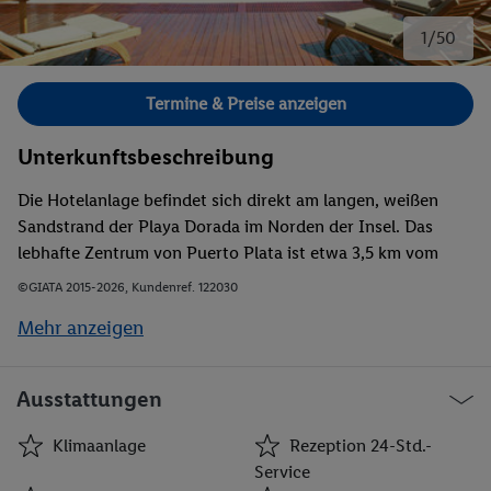
1/50
Bild 1 von 50.
Termine & Preise anzeigen
Unterkunftsbeschreibung
Die Hotelanlage befindet sich direkt am langen, weißen
Sandstrand der Playa Dorada im Norden der Insel. Das
lebhafte Zentrum von Puerto Plata ist etwa 3,5 km vom
Hotel entfernt. Den Flughafen der Hauptstadt erreicht man
©GIATA 2015-2026, Kundenref. 122030
nach ca. 25 min Fahrzeit.
Mehr anzeigen
Ausstattungen
Klimaanlage
Rezeption 24-Std.-
Service