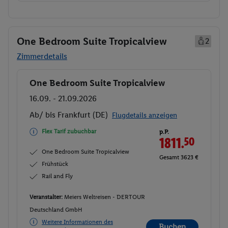
One Bedroom Suite Tropicalview
2
Zimmerdetails
One Bedroom Suite Tropicalview
Buchen
16.09. - 21.09.2026
Ab/ bis Frankfurt (DE)
Flugdetails anzeigen
Flex Tarif zubuchbar
p.P.
1811.
50
One Bedroom Suite Tropicalview
Gesamt 3623 €
Frühstück
Rail and Fly
Veranstalter:
Meiers Weltreisen - DERTOUR
Deutschland GmbH
Weitere Informationen des
Buchen