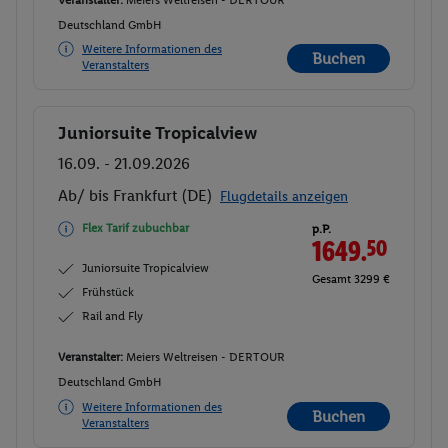
Veranstalter:
Meiers Weltreisen - DERTOUR
Deutschland GmbH
Weitere Informationen des
Buchen
Veranstalters
Juniorsuite Tropicalview
Buchen
16.09. - 21.09.2026
Ab/ bis Frankfurt (DE)
Flugdetails anzeigen
Flex Tarif zubuchbar
p.P.
1649.
50
Juniorsuite Tropicalview
Gesamt 3299 €
Frühstück
Rail and Fly
Veranstalter:
Meiers Weltreisen - DERTOUR
Deutschland GmbH
Weitere Informationen des
Buchen
Veranstalters