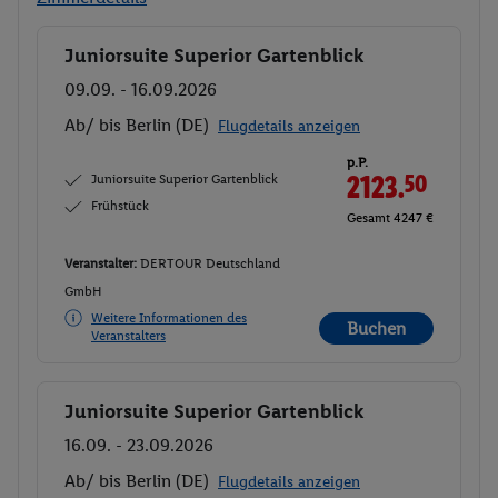
Juniorsuite Superior Gartenblick
Buchen
09.09. - 16.09.2026
Ab/ bis Berlin (DE)
Flugdetails anzeigen
p.P.
Juniorsuite Superior Gartenblick
2123.
50
Frühstück
Gesamt 4247 €
Veranstalter:
DERTOUR Deutschland
GmbH
Weitere Informationen des
Buchen
Veranstalters
Juniorsuite Superior Gartenblick
Buchen
16.09. - 23.09.2026
Ab/ bis Berlin (DE)
Flugdetails anzeigen