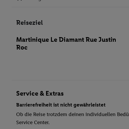
Klimaanlage
Aufzüge
Reiseziel
Geschäfte
Restaurant(s)
Martinique Le Diamant Rue Justin
Öffentliches Internet
Roc
Zimmerservice
Parkplatz
Waschgelegenheit
Restaurant
Aufzug
Außenpool(s)
Service & Extras
Liegestühle
Barrierefreiheit ist nicht gewährleistet
Sonnenterrasse
Ob die Reise trotzdem deinen individuellen Bedür
Kanu
Service Center.
Fahrrad/Mountainbike