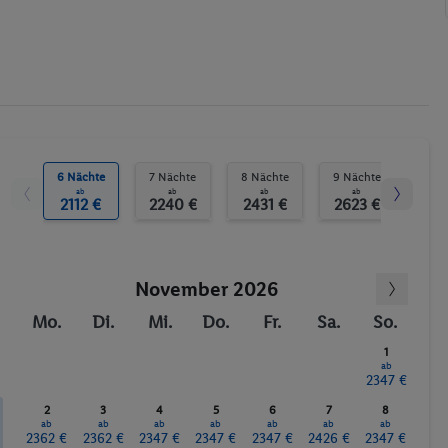
Wassersport
6 Nächte
7 Nächte
8 Nächte
9 Nächte
10 N
ab
ab
ab
ab
2112 €
2240 €
2431 €
2623 €
26
November 2026
Mo.
Di.
Mi.
Do.
Fr.
Sa.
So.
1
ab
2347 €
2
3
4
5
6
7
8
ab
ab
ab
ab
ab
ab
ab
2362 €
2362 €
2347 €
2347 €
2347 €
2426 €
2347 €