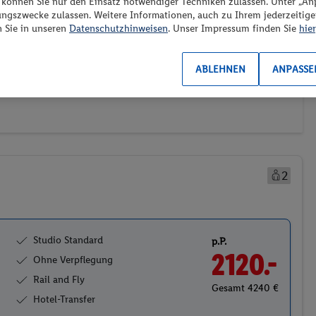
“ können Sie nur den Einsatz notwendiger Techniken zulassen. Unter „A
ungszwecke zulassen. Weitere Informationen, auch zu Ihrem jederzeitig
n Sie in unseren
Datenschutzhinweisen
. Unser Impressum finden Sie
hier
ransport
Weitere Filter
Preis aufsteigend
2)
(0/1)
ABLEHNEN
ANPASSE
2
Studio Standard
p.P.
2120.-
Ohne Verpflegung
Rail and Fly
Gesamt 4240 €
Hotel-Transfer