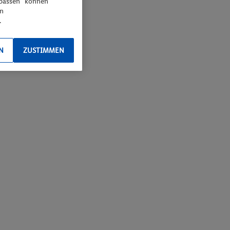
npassen“ können
en
.
N
ZUSTIMMEN