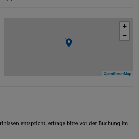
Hotel-Safe
Café
+
Bar(s)
−
Konferenzraum
WLAN-Internet
Wäscheservice
Garage
behindertengerecht
OpenStreetMap
Bar
WLAN
Pool- / Snackbar
Sonnenschirme
Tauchen
fnissen entspricht, erfrage bitte vor der Buchung im
Tischtennis
Golf