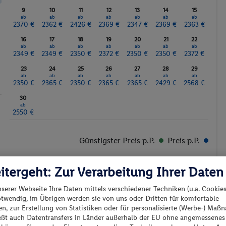
9
10
11
12
13
14
15
ab
ab
ab
ab
ab
ab
ab
2370 €
2362 €
2426 €
2369 €
2347 €
2369 €
2363 €
16
17
18
19
20
21
22
ab
ab
ab
ab
ab
ab
ab
2349 €
2349 €
2350 €
2372 €
2350 €
2350 €
2372 €
23
24
25
26
27
28
29
ab
ab
ab
ab
ab
ab
ab
2350 €
2365 €
2350 €
2365 €
2365 €
2429 €
2568 €
30
ab
2550 €
Günstigster Preis p.P.
Preis p.P.
itergeht: Zur Verarbeitung Ihrer Daten
nserer Webseite Ihre Daten mittels verschiedener Techniken (u.a. Cookies
otwendig, im Übrigen werden sie von uns oder Dritten für komfortable
n, zur Erstellung von Statistiken oder für personalisierte (Werbe-) Ma
es los?
ießt auch Datentransfers in Länder außerhalb der EU ohne angemessenes