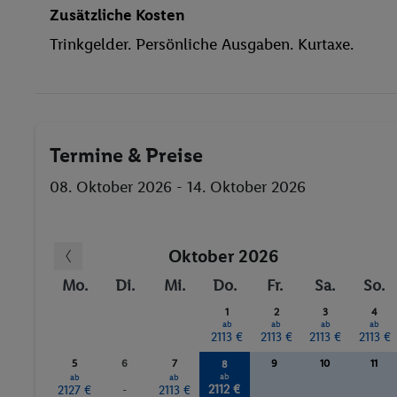
Anzahl der Pools
Zusätzliche Kosten
Trinkgelder. Persönliche Ausgaben. Kurtaxe.
Termine & Preise
08. Oktober 2026 - 14. Oktober 2026
Oktober 2026
Mo.
Di.
Mi.
Do.
Fr.
Sa.
So.
1
2
3
4
ab
ab
ab
ab
2113 €
2113 €
2113 €
2113 €
5
6
7
9
10
11
8
ab
ab
ab
2112 €
2127 €
-
2113 €