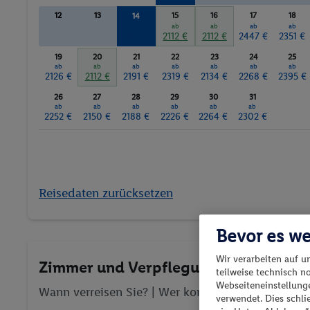
12
13
15
16
17
18
14
ab
ab
ab
ab
ab
2112 €
2112 €
2112 €
2447 €
2351 €
19
20
21
22
23
24
25
ab
ab
ab
ab
ab
ab
ab
2126 €
2112 €
2191 €
2319 €
2134 €
2268 €
2395 €
26
27
28
29
30
31
ab
ab
ab
ab
ab
ab
2252 €
2150 €
2188 €
2226 €
2264 €
2302 €
Reisedaten zurücksetzen
Bevor es we
Wir verarbeiten auf u
Zimmer und Verpflegung wählen
teilweise technisch n
Webseiteneinstellunge
Wann verreisen Sie? |
Wer kommt mit?
| Wo geht 
verwendet. Dies schl