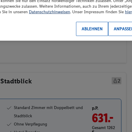
“ können Sie nur den Einsatz notwendiger Techniken zulassen. Unter „A
es los?
ungszwecke zulassen. Weitere Informationen, auch zu Ihrem jederzeitig
n Sie in unseren
Datenschutzhinweisen
. Unser Impressum finden Sie
hier
ABLEHNEN
ANPASSE
Transport (0/2)
Preis aufsteigend
Stadtblick
2
Standard Zimmer mit Doppelbett und
p.P.
631.-
Stadtblick
Ohne Verpflegung
Gesamt 1262
€