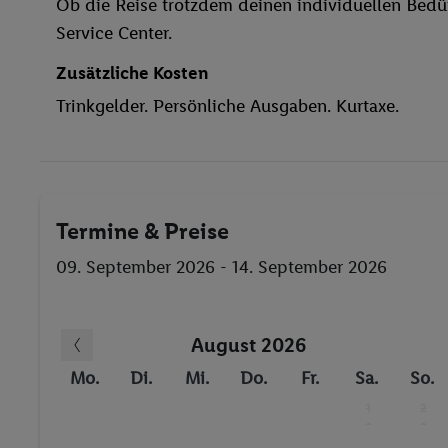
Ob die Reise trotzdem deinen individuellen Bedür
Liegestühle
Service Center.
Whirlpool
Dampfbad
Zusätzliche Kosten
Segeln
Trinkgelder. Persönliche Ausgaben. Kurtaxe.
Aerobic
Beach-Volleyball
Bowlingbahn
Tennis
Termine & Preise
Wassersport
Whirlpool
09. September 2026 - 14. September 2026
August 2026
Mo.
Di.
Mi.
Do.
Fr.
Sa.
So.
1
2
-
-