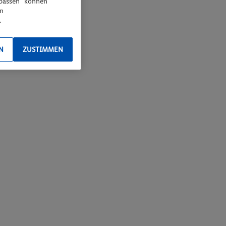
npassen“ können
en
.
N
ZUSTIMMEN