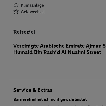
Klimaanlage
Geldwechsel
Klimaanlage
Geldwechsel
Reiseziel
Aufzüge
Geschäfte
Vereinigte Arabische Emirate Ajman 
Disko
Humaid Bin Rashid Al Nuaimi Street
Restaurant(s) mit Klimaanlage
Öffentliches Internet
Zimmerservice
Parkplatz
behindertengerecht
Bar
Service & Extras
WLAN
Barrierefreiheit ist nicht gewährleistet
Kinderpool/-bereich