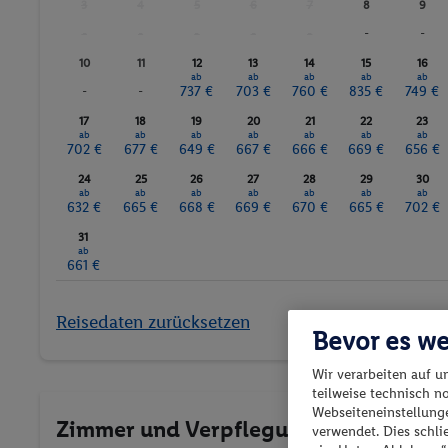
3
4
5
6
7
8
9
-
-
-
-
-
-
-
10
11
12
13
14
15
16
ab
ab
ab
ab
ab
-
-
737 €
703 €
760 €
835 €
749 €
17
18
19
20
21
22
23
ab
ab
ab
ab
ab
ab
ab
702 €
677 €
649 €
667 €
666 €
669 €
656 €
24
25
26
27
28
29
30
ab
ab
ab
ab
ab
ab
ab
632 €
665 €
668 €
669 €
670 €
665 €
702 €
31
ab
661 €
Reisedaten zurücksetzen
Bevor es we
Wir verarbeiten auf u
teilweise technisch n
Webseiteneinstellunge
Zimmer und Verpflegung wählen
verwendet. Dies schl