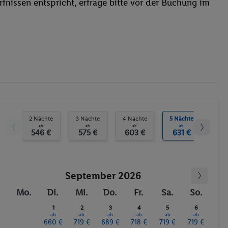
fnissen entspricht, erfrage bitte vor der Buchung im
Sonnenschirme
Sauna
Jet Ski
Tischtennis
Fitness-Studio
Billard / Snooker
Minigolf
Fitnessstudio
Sauna
2 Nächte
3 Nächte
4 Nächte
5 Nächte
6 N
ab
ab
ab
ab
546 €
575 €
603 €
631 €
65
September 2026
Mo.
Di.
Mi.
Do.
Fr.
Sa.
So.
1
2
3
4
5
6
ab
ab
ab
ab
ab
ab
660 €
719 €
689 €
718 €
719 €
719 €