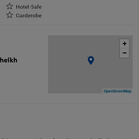
Hotel-Safe
Garderobe
Hotel-Safe
Garderobe
+
Café
−
Bar(s)
Sheikh
Restaurant(s)
Konferenzraum
WLAN-Internet
Wäscheservice
OpenStreetMap
Waschgelegenheit
Restaurant
Aufzug
Außenpool(s)
Pool- / Snackbar