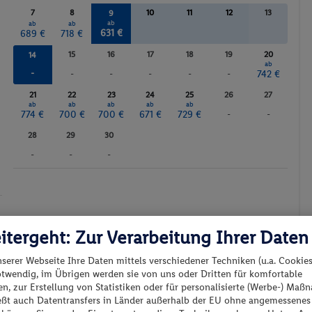
7
8
10
11
12
13
9
ab
ab
ab
631 €
689 €
718 €
15
16
17
18
19
20
14
ab
-
-
-
-
-
-
742 €
21
22
23
24
25
26
27
ab
ab
ab
ab
ab
774 €
700 €
700 €
671 €
729 €
-
-
28
29
30
-
-
-
Günstigster Preis p.P.
Preis p.P.
itergeht: Zur Verarbeitung Ihrer Daten
nserer Webseite Ihre Daten mittels verschiedener Techniken (u.a. Cookies
otwendig, im Übrigen werden sie von uns oder Dritten für komfortable
n, zur Erstellung von Statistiken oder für personalisierte (Werbe-) Ma
ießt auch Datentransfers in Länder außerhalb der EU ohne angemessenes