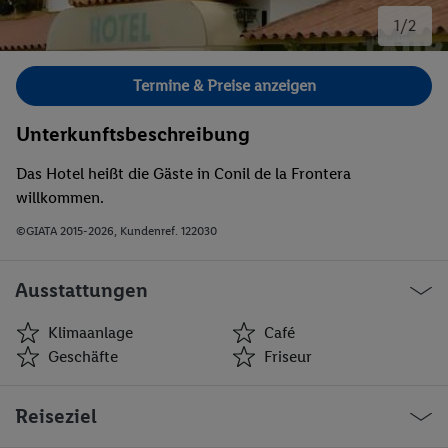
1/2
Bild 1 von 2.
Termine & Preise anzeigen
Unterkunftsbeschreibung
Das Hotel heißt die Gäste in Conil de la Frontera
willkommen.
©GIATA 2015-2026, Kundenref. 122030
Ausstattungen
Klimaanlage
Café
Geschäfte
Friseur
Klimaanlage
Café
Reiseziel
Geschäfte
Friseur
Bar(s)
Restaurant(s)