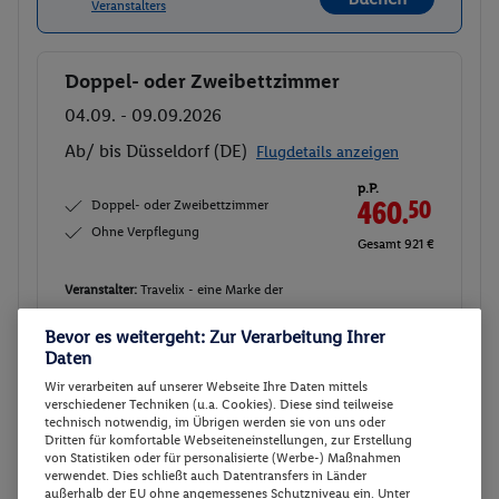
Veranstalters
Doppel- oder Zweibettzimmer
Buchen
04.09. - 09.09.2026
Ab/ bis Düsseldorf (DE)
Flugdetails anzeigen
p.P.
Doppel- oder Zweibettzimmer
460.
50
Ohne Verpflegung
Gesamt 921 €
Veranstalter:
Travelix - eine Marke der
DERTOUR Deutschland GmbH
Bevor es weitergeht: Zur Verarbeitung Ihrer
Weitere Informationen des
Buchen
Daten
Veranstalters
Wir verarbeiten auf unserer Webseite Ihre Daten mittels
verschiedener Techniken (u.a. Cookies). Diese sind teilweise
technisch notwendig, im Übrigen werden sie von uns oder
Doppel- oder Zweibettzimmer
Buchen
Dritten für komfortable Webseiteneinstellungen, zur Erstellung
von Statistiken oder für personalisierte (Werbe-) Maßnahmen
25.08. - 01.09.2026
verwendet. Dies schließt auch Datentransfers in Länder
außerhalb der EU ohne angemessenes Schutzniveau ein. Unter