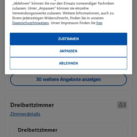
Ab/ bis Berlin (DE)
Flugdetails anzeigen
„Ablehnen“ können Sie nur den Einsatz notwendiger Techniken
zulassen. Unter „Anpassen“ können sie einzelne
p.P.
Verwendungszwecke zulassen. Weitere Informationen, auch zu
Doppel- oder Zweibettzimmer
487.
50
Ihrem jederzeitigen Widerrufsrecht, finden Sie in unseren
Datenschutzhinweisen
. Unser Impressum finden Sie
hier
.
Ohne Verpflegung
Gesamt 975 €
ZUSTIMMEN
Veranstalter:
Travelix - eine Marke der
DERTOUR Deutschland GmbH
ANPASSEN
Weitere Informationen des
Buchen
Veranstalters
ABLEHNEN
30 weitere Angebote anzeigen
Dreibettzimmer
2
Zimmerdetails
Dreibettzimmer
Buchen