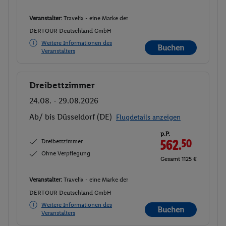
Veranstalter:
Travelix - eine Marke der
DERTOUR Deutschland GmbH
Weitere Informationen des
Buchen
Veranstalters
Dreibettzimmer
Buchen
24.08. - 29.08.2026
Ab/ bis Düsseldorf (DE)
Flugdetails anzeigen
p.P.
Dreibettzimmer
562.
50
Ohne Verpflegung
Gesamt 1125 €
Veranstalter:
Travelix - eine Marke der
DERTOUR Deutschland GmbH
Weitere Informationen des
Buchen
Veranstalters