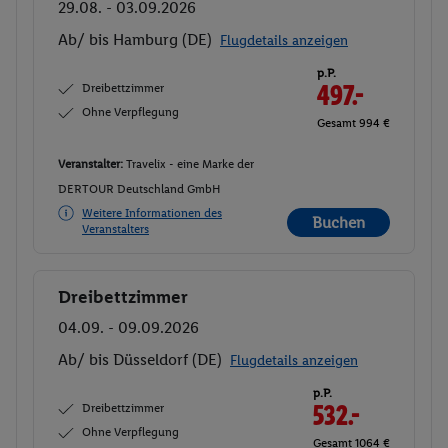
29.08. - 03.09.2026
Ab/ bis Hamburg (DE)
Flugdetails anzeigen
p.P.
Dreibettzimmer
497.-
Ohne Verpflegung
Gesamt 994 €
Veranstalter:
Travelix - eine Marke der
DERTOUR Deutschland GmbH
Weitere Informationen des
Buchen
Veranstalters
Dreibettzimmer
Buchen
04.09. - 09.09.2026
Ab/ bis Düsseldorf (DE)
Flugdetails anzeigen
p.P.
Dreibettzimmer
532.-
Ohne Verpflegung
Gesamt 1064 €