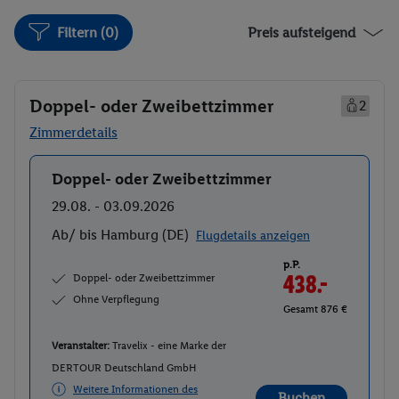
Filtern (0)
Preis aufsteigend
Doppel- oder Zweibettzimmer
2
Zimmerdetails
Doppel- oder Zweibettzimmer
Buchen
29.08. - 03.09.2026
Ab/ bis Hamburg (DE)
Flugdetails anzeigen
p.P.
Doppel- oder Zweibettzimmer
438.-
Ohne Verpflegung
Gesamt 876 €
Veranstalter:
Travelix - eine Marke der
DERTOUR Deutschland GmbH
Weitere Informationen des
Buchen