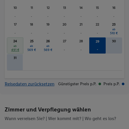
10
11
12
13
14
15
16
-
-
-
-
-
-
-
17
18
19
20
21
22
23
ab
-
-
-
-
-
-
510 €
24
25
26
27
28
30
29
ab
ab
ab
-
491 €
569 €
569 €
-
-
31
Reisedaten zurücksetzen
Günstigster Preis p.P.
Preis p.P.
Zimmer und Verpflegung wählen
Wann verreisen Sie? |
Wer kommt mit?
| Wo geht es los?