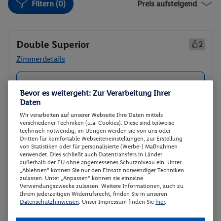
Filtern (0)
Preis aufsteigend
Double Superior
2
Zimmerdetails
Double Superior
Buchen
Bevor es weitergeht: Zur Verarbeitung Ihrer
28.10. - 02.11.2026
Daten
Ab/ bis Köln/Bonn (DE)
Wir verarbeiten auf unserer Webseite Ihre Daten mittels
Flugdetails anzeigen
verschiedener Techniken (u.a. Cookies). Diese sind teilweise
technisch notwendig, im Übrigen werden sie von uns oder
Flex Tarif zubuchbar
p.P.
Dritten für komfortable Webseiteneinstellungen, zur Erstellung
799.
50
von Statistiken oder für personalisierte (Werbe-) Maßnahmen
Double Superior
verwendet. Dies schließt auch Datentransfers in Länder
Gesamt 1599 €
außerhalb der EU ohne angemessenes Schutzniveau ein. Unter
Frühstück
„Ablehnen“ können Sie nur den Einsatz notwendiger Techniken
zulassen. Unter „Anpassen“ können sie einzelne
Veranstalter:
OLIMAR Reisen Vertriebs
Verwendungszwecke zulassen. Weitere Informationen, auch zu
Ihrem jederzeitigen Widerrufsrecht, finden Sie in unseren
GmbH
Datenschutzhinweisen
. Unser Impressum finden Sie
hier
.
Weitere Informationen des
Buchen
Veranstalters