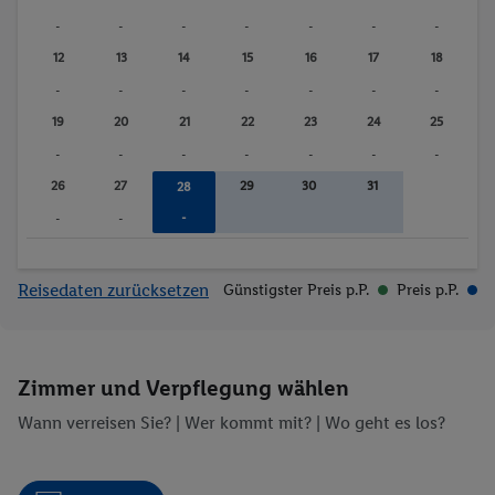
-
-
-
-
-
-
-
12
13
14
15
16
17
18
-
-
-
-
-
-
-
19
20
21
22
23
24
25
-
-
-
-
-
-
-
26
27
29
30
31
28
-
-
-
Reisedaten zurücksetzen
Günstigster Preis p.P.
Preis p.P.
Zimmer und Verpflegung wählen
Wann verreisen Sie? |
Wer kommt mit?
| Wo geht es los?