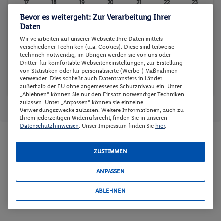
17
18
19
20
21
22
23
Bevor es weitergeht: Zur Verarbeitung Ihrer
-
-
-
-
-
-
-
Daten
24
25
26
27
28
29
30
Wir verarbeiten auf unserer Webseite Ihre Daten mittels
-
-
-
-
-
-
-
verschiedener Techniken (u.a. Cookies). Diese sind teilweise
technisch notwendig, im Übrigen werden sie von uns oder
31
Dritten für komfortable Webseiteneinstellungen, zur Erstellung
von Statistiken oder für personalisierte (Werbe-) Maßnahmen
-
verwendet. Dies schließt auch Datentransfers in Länder
außerhalb der EU ohne angemessenes Schutzniveau ein. Unter
„Ablehnen“ können Sie nur den Einsatz notwendiger Techniken
zulassen. Unter „Anpassen“ können sie einzelne
Reisedaten zurücksetzen
Günstigster Preis p.P.
Preis p.P.
Verwendungszwecke zulassen. Weitere Informationen, auch zu
Ihrem jederzeitigen Widerrufsrecht, finden Sie in unseren
Datenschutzhinweisen
. Unser Impressum finden Sie
hier
.
Zimmer und Verpflegung wählen
ZUSTIMMEN
Wann verreisen Sie? |
Wer kommt mit?
| Wo geht es los?
ANPASSEN
ABLEHNEN
Preis aufsteigend