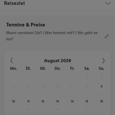
Reiseziel
Termine & Preise
Wann verreisen Sie? |
Wer kommt mit?
| Wo geht es
los?
August 2026
Mo.
Di.
Mi.
Do.
Fr.
Sa.
So.
1
2
-
-
3
4
5
6
7
8
9
-
-
-
-
-
-
-
10
11
12
13
14
15
16
-
-
-
-
-
-
-