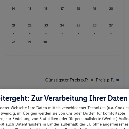
-
-
-
-
-
-
-
14
15
16
17
18
19
20
-
-
-
-
-
-
-
21
22
23
24
25
26
27
-
-
-
-
-
-
-
28
29
30
-
-
-
Günstigster Preis p.P.
Preis p.P.
itergeht: Zur Verarbeitung Ihrer Daten
nserer Webseite Ihre Daten mittels verschiedener Techniken (u.a. Cookies
otwendig, im Übrigen werden sie von uns oder Dritten für komfortable
n, zur Erstellung von Statistiken oder für personalisierte (Werbe-) Ma
es los?
ießt auch Datentransfers in Länder außerhalb der EU ohne angemessenes