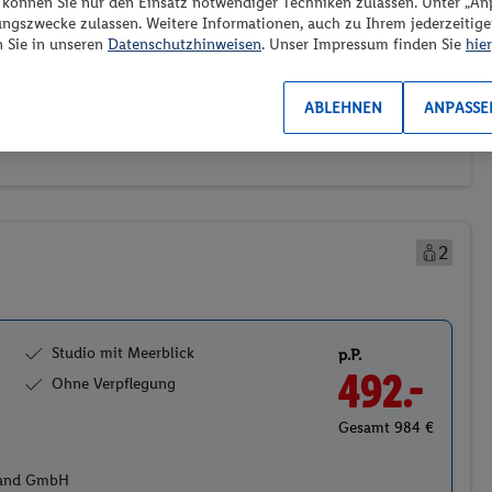
“ können Sie nur den Einsatz notwendiger Techniken zulassen. Unter „A
ungszwecke zulassen. Weitere Informationen, auch zu Ihrem jederzeitig
n Sie in unseren
Datenschutzhinweisen
. Unser Impressum finden Sie
hier
Transport (0/1)
Preis aufsteigend
ABLEHNEN
ANPASSE
2
Studio mit Meerblick
p.P.
492.-
Ohne Verpflegung
Gesamt 984 €
hland GmbH