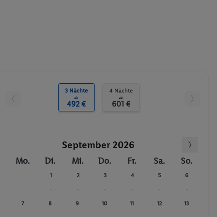
3 Nächte
4 Nächte
ab
ab
492 €
601 €
September 2026
Mo.
Di.
Mi.
Do.
Fr.
Sa.
So.
1
2
3
4
5
6
-
-
-
-
-
-
7
8
9
10
11
12
13