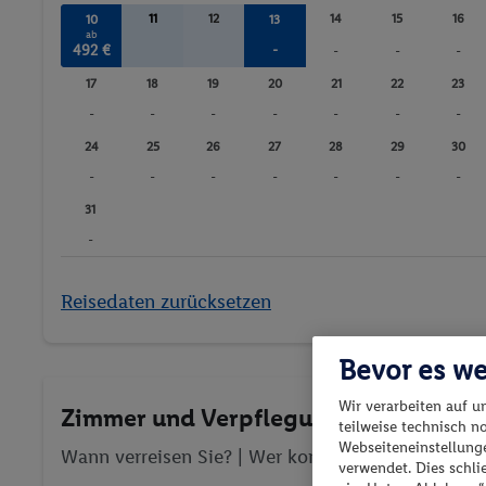
11
12
14
15
16
10
13
ab
492 €
-
-
-
-
17
18
19
20
21
22
23
-
-
-
-
-
-
-
24
25
26
27
28
29
30
-
-
-
-
-
-
-
31
-
Reisedaten zurücksetzen
Bevor es we
Wir verarbeiten auf u
Zimmer und Verpflegung wählen
teilweise technisch n
Webseiteneinstellunge
Wann verreisen Sie? |
Wer kommt mit?
| Wo geht 
verwendet. Dies schl