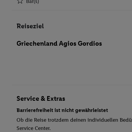
Bar(s)
Klimaanlage
Bar(s)
Reiseziel
WLAN-Internet
Parkplatz
Griechenland Agios Gordios
TV-Raum
Bar
Haustiere erlaubt
Außenpool(s)
Pool- / Snackbar
Sonnenschirme
Anzahl der Pools
Service & Extras
Barrierefreiheit ist nicht gewährleistet
Ob die Reise trotzdem deinen individuellen Bedür
Service Center.