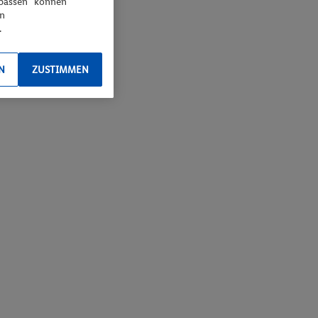
npassen“ können
en
.
N
ZUSTIMMEN