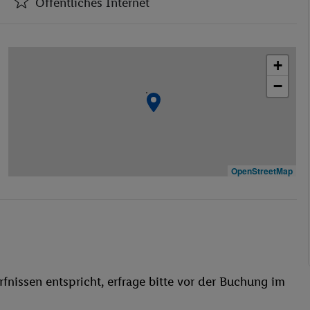
Öffentliches Internet
Hotel-Safe
Öffentliches Internet
+
Medizinische Betreuung
−
Garage
Haustiere
WLAN
Hallenbad
Kinderpool/-bereich
OpenStreetMap
Liegestühle
Sonnenterrasse
Bräunungsstudio/Solarium
fnissen entspricht, erfrage bitte vor der Buchung im