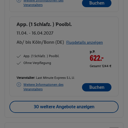
Weitere Informationen des
Buchen
Veranstalters
App. (1 Schlafz. ) Poolbl.
Buchen
11.04. - 16.04.2027
Ab/ bis Köln/Bonn (DE)
Flugdetails anzeigen
p.P.
App. (1 Schlafz. ) Poolbl.
622.-
Ohne Verpflegung
Gesamt 1244 €
Veranstalter:
Last Minute Express S.L.U.
Weitere Informationen des
Buchen
Veranstalters
30 weitere Angebote anzeigen