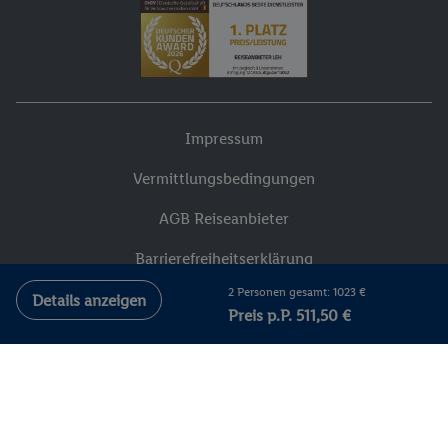
Impressum
Vermittlungsbedingungen
AGB Reiseanbieter
Barrierefreiheitserklärung
2 Personen gesamt: 1023 €
Cookie-Bestimmungen
Details anzeigen
Preis p.P. 511,50 €
Datenschutzhinweise
Versicherungsvertrag widerrufen
Compliance