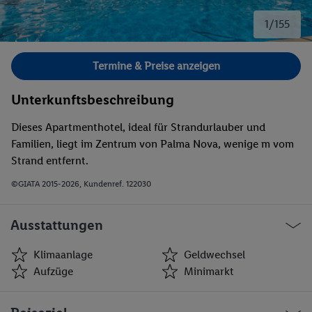
1/155
Bild 1 von 155.
Termine & Preise anzeigen
Unterkunftsbeschreibung
Dieses Apartmenthotel, ideal für Strandurlauber und
Familien, liegt im Zentrum von Palma Nova, wenige m vom
Strand entfernt.
©GIATA 2015-2026, Kundenref. 122030
Ausstattungen
Klimaanlage
Geldwechsel
Aufzüge
Minimarkt
Klimaanlage
Geldwechsel