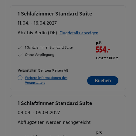
1 Schlafzimmer Standard Suite
Buchen
11.04. - 16.04.2027
Ab/ bis Berlin (DE)
Flugdetails anzeigen
p.P.
1 Schlafzimmer Standard Suite
554.-
Ohne Verpflegung
Gesamt 1108 €
Veranstalter:
Bentour Reisen AG
Weitere Informationen des
Buchen
Veranstalters
1 Schlafzimmer Standard Suite
Buchen
04.04. - 09.04.2027
Abflugzeiten werden nachgereicht
p.P.