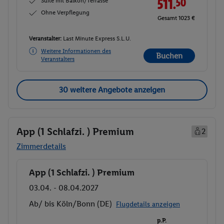
Suite mit Balkon/Terrasse
511.
50
Ohne Verpflegung
Gesamt 1023 €
Veranstalter:
Last Minute Express S.L.U.
Weitere Informationen des
Buchen
Veranstalters
30 weitere Angebote anzeigen
App (1 Schlafzi. ) Premium
2
Zimmerdetails
App (1 Schlafzi. ) Premium
Buchen
03.04. - 08.04.2027
Ab/ bis Köln/Bonn (DE)
Flugdetails anzeigen
p.P.