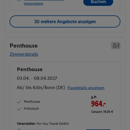
Buchen
Veranstalters
30 weitere Angebote anzeigen
Penthouse
2
Zimmerdetails
Penthouse
Buchen
03.04. - 08.04.2027
Ab/ bis Köln/Bonn (DE)
Flugdetails anzeigen
p.P.
Penthouse
964.-
Frühstück
Gesamt 1928 €
Veranstalter:
For You Travel GmbH