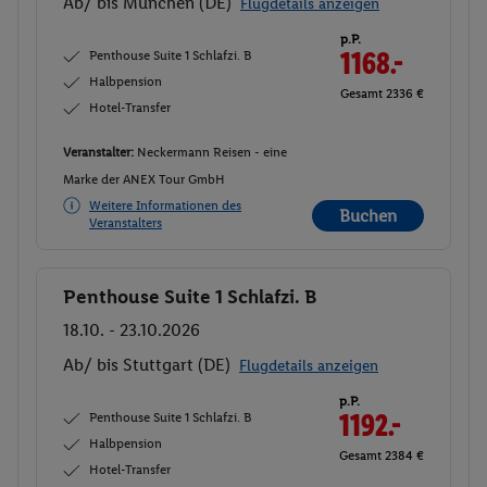
Ab/ bis München (DE)
Flugdetails anzeigen
p.P.
Penthouse Suite 1 Schlafzi. B
1168.-
Halbpension
Gesamt 2336 €
Hotel-Transfer
Veranstalter:
Neckermann Reisen - eine
Marke der ANEX Tour GmbH
Weitere Informationen des
Buchen
Veranstalters
Penthouse Suite 1 Schlafzi. B
Buchen
18.10. - 23.10.2026
Ab/ bis Stuttgart (DE)
Flugdetails anzeigen
p.P.
Penthouse Suite 1 Schlafzi. B
1192.-
Halbpension
Gesamt 2384 €
Hotel-Transfer