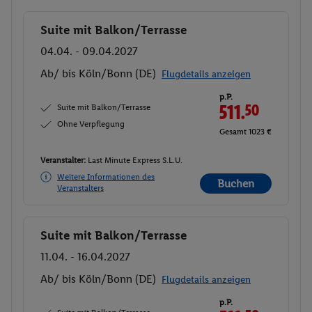
Suite mit Balkon/Terrasse
Buchen
04.04. - 09.04.2027
Ab/ bis Köln/Bonn (DE)
Flugdetails anzeigen
p.P.
Suite mit Balkon/Terrasse
511.
50
Ohne Verpflegung
Gesamt 1023 €
Veranstalter:
Last Minute Express S.L.U.
Weitere Informationen des
Buchen
Veranstalters
Suite mit Balkon/Terrasse
Buchen
11.04. - 16.04.2027
Ab/ bis Köln/Bonn (DE)
Flugdetails anzeigen
p.P.