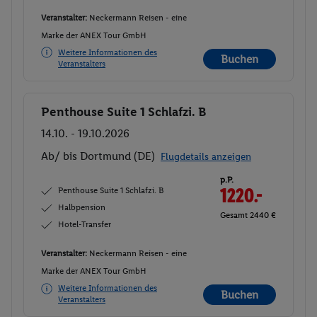
Veranstalter:
Neckermann Reisen - eine
Marke der ANEX Tour GmbH
Weitere Informationen des
Buchen
Veranstalters
Penthouse Suite 1 Schlafzi. B
Buchen
14.10. - 19.10.2026
Ab/ bis Dortmund (DE)
Flugdetails anzeigen
p.P.
Penthouse Suite 1 Schlafzi. B
1220.-
Halbpension
Gesamt 2440 €
Hotel-Transfer
Veranstalter:
Neckermann Reisen - eine
Marke der ANEX Tour GmbH
Weitere Informationen des
Buchen
Veranstalters