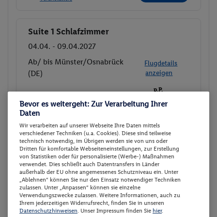
Suite 1 Schlafzimmer
Buchen
04.04. - 09.04.2027
Ab/ bis Münster/Osnabrück
Flugdetails
(DE)
anzeigen
p.P.
Suite 1 Schlafzimmer
577.-
Bevor es weitergeht: Zur Verarbeitung Ihrer
Ohne Verpflegung
Daten
Gesamt 1154 €
Wir verarbeiten auf unserer Webseite Ihre Daten mittels
verschiedener Techniken (u.a. Cookies). Diese sind teilweise
Veranstalter:
Vtours GmbH
technisch notwendig, im Übrigen werden sie von uns oder
Weitere Informationen des
Dritten für komfortable Webseiteneinstellungen, zur Erstellung
Buchen
Veranstalters
von Statistiken oder für personalisierte (Werbe-) Maßnahmen
verwendet. Dies schließt auch Datentransfers in Länder
außerhalb der EU ohne angemessenes Schutzniveau ein. Unter
„Ablehnen“ können Sie nur den Einsatz notwendiger Techniken
Suite 1 Schlafzimmer
Buchen
zulassen. Unter „Anpassen“ können sie einzelne
Verwendungszwecke zulassen. Weitere Informationen, auch zu
04.04. - 09.04.2027
Ihrem jederzeitigen Widerrufsrecht, finden Sie in unseren
Datenschutzhinweisen
. Unser Impressum finden Sie
hier
.
Ab/ bis München (DE)
Flugdetails anzeigen