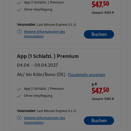
App (1 Schlafzi. ) Premium
547.
50
Ohne Verpflegung
Gesamt 1095 €
Veranstalter:
Last Minute Express S.L.U.
Weitere Informationen des
Buchen
Veranstalters
App (1 Schlafzi. ) Premium
Buchen
04.04. - 09.04.2027
Ab/ bis Köln/Bonn (DE)
Flugdetails anzeigen
p.P.
App (1 Schlafzi. ) Premium
547.
50
Ohne Verpflegung
Gesamt 1095 €
Veranstalter:
Last Minute Express S.L.U.
Weitere Informationen des
Buchen
Veranstalters