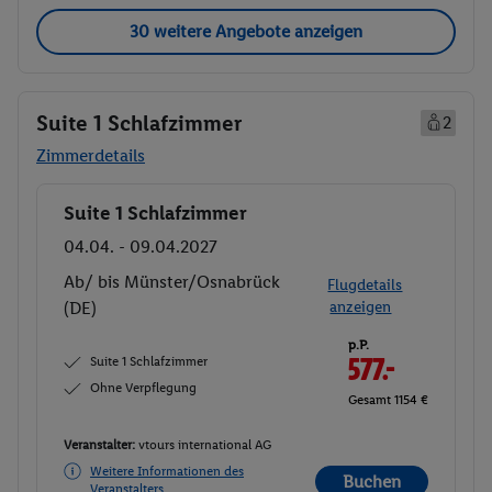
30 weitere Angebote anzeigen
Suite 1 Schlafzimmer
2
Zimmerdetails
Suite 1 Schlafzimmer
Buchen
04.04. - 09.04.2027
Ab/ bis Münster/Osnabrück
Flugdetails
(DE)
anzeigen
p.P.
Suite 1 Schlafzimmer
577.-
Ohne Verpflegung
Gesamt 1154 €
Veranstalter:
vtours international AG
Weitere Informationen des
Buchen
Veranstalters