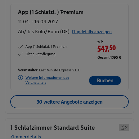
App (1 Schlafzi. ) Premium
Buchen
11.04. - 16.04.2027
Ab/ bis Köln/Bonn (DE)
Flugdetails anzeigen
p.P.
App (1 Schlafzi. ) Premium
547.
50
Ohne Verpflegung
Gesamt 1095 €
Veranstalter:
Last Minute Express S.L.U.
Weitere Informationen des
Buchen
Veranstalters
30 weitere Angebote anzeigen
1 Schlafzimmer Standard Suite
2
Zimmerdetails