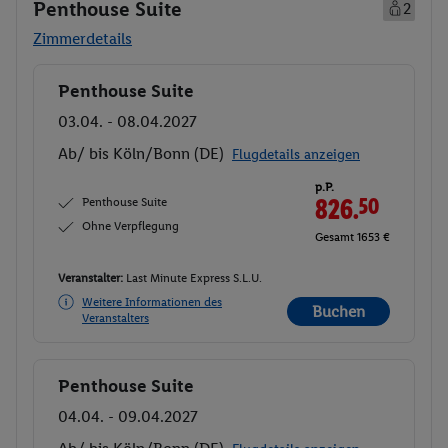
Penthouse Suite
2
Zimmerdetails
Penthouse Suite
Buchen
03.04. - 08.04.2027
Ab/ bis Köln/Bonn (DE)
Flugdetails anzeigen
p.P.
Penthouse Suite
826.
50
Ohne Verpflegung
Gesamt 1653 €
Veranstalter:
Last Minute Express S.L.U.
Weitere Informationen des
Buchen
Veranstalters
Penthouse Suite
Buchen
04.04. - 09.04.2027