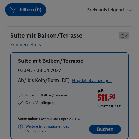
Filtern (0)
Preis aufsteigend
Suite mit Balkon/Terrasse
2
Zimmerdetails
Suite mit Balkon/Terrasse
Buchen
03.04. - 08.04.2027
Ab/ bis Köln/Bonn (DE)
Flugdetails anzeigen
p.P.
Suite mit Balkon/Terrasse
511.
50
Ohne Verpflegung
Gesamt 1023 €
Veranstalter:
Last Minute Express S.L.U.
Weitere Informationen des
Buchen
Veranstalters