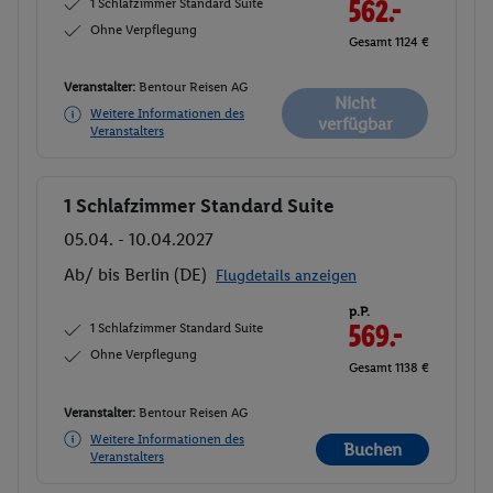
1 Schlafzimmer Standard Suite
562.-
Ohne Verpflegung
Gesamt 1124 €
Veranstalter:
Bentour Reisen AG
Nicht
Weitere Informationen des
verfügbar
Veranstalters
1 Schlafzimmer Standard Suite
Buchen
05.04. - 10.04.2027
Ab/ bis Berlin (DE)
Flugdetails anzeigen
p.P.
1 Schlafzimmer Standard Suite
569.-
Ohne Verpflegung
Gesamt 1138 €
Veranstalter:
Bentour Reisen AG
Weitere Informationen des
Buchen
Veranstalters