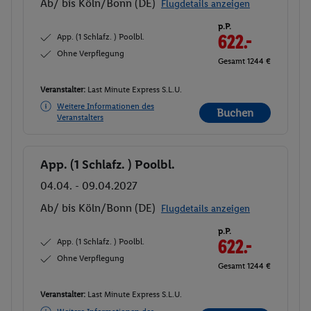
Ab/ bis Köln/Bonn (DE)
Flugdetails anzeigen
p.P.
App. (1 Schlafz. ) Poolbl.
622.-
Ohne Verpflegung
Gesamt 1244 €
Veranstalter:
Last Minute Express S.L.U.
Weitere Informationen des
Buchen
Veranstalters
App. (1 Schlafz. ) Poolbl.
Buchen
04.04. - 09.04.2027
Ab/ bis Köln/Bonn (DE)
Flugdetails anzeigen
p.P.
App. (1 Schlafz. ) Poolbl.
622.-
Ohne Verpflegung
Gesamt 1244 €
Veranstalter:
Last Minute Express S.L.U.