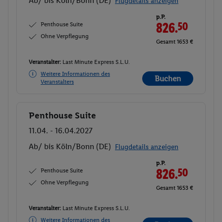
Ab/ bis Köln/Bonn (DE)
Flugdetails anzeigen
p.P.
Penthouse Suite
826.
50
Ohne Verpflegung
Gesamt 1653 €
Veranstalter:
Last Minute Express S.L.U.
Weitere Informationen des
Buchen
Veranstalters
Penthouse Suite
Buchen
11.04. - 16.04.2027
Ab/ bis Köln/Bonn (DE)
Flugdetails anzeigen
p.P.
Penthouse Suite
826.
50
Ohne Verpflegung
Gesamt 1653 €
Veranstalter:
Last Minute Express S.L.U.
Weitere Informationen des