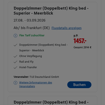
Doppelzimmer (Doppelbett) King bed -
Buchen
Superior - Meerblick
27.08. - 03.09.2026
Ab/ bis Frankfurt (DE)
Flugdetails anzeigen
Flex Tarif zubuchbar
p.P.
1457.-
Doppelzimmer (Doppelbett) King bed -
Gesamt 2914 €
Superior - Meerblick
Ohne Verpflegung
Rail and Fly
Hotel-Transfer
Veranstalter:
TUI Deutschland GmbH
Weitere Informationen des
Buchen
Veranstalters
Doppelzimmer (Doppelbett) King bed -
Buchen