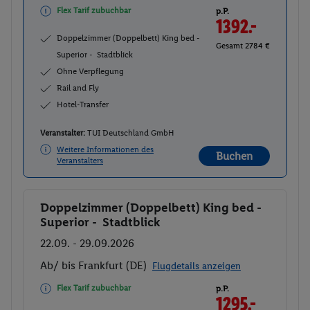
Flex Tarif zubuchbar
p.P.
1392.-
Doppelzimmer (Doppelbett) King bed -
Gesamt 2784 €
Superior - Stadtblick
Ohne Verpflegung
Rail and Fly
Hotel-Transfer
Veranstalter:
TUI Deutschland GmbH
Weitere Informationen des
Buchen
Veranstalters
Doppelzimmer (Doppelbett) King bed -
Buchen
Superior - Stadtblick
22.09. - 29.09.2026
Ab/ bis Frankfurt (DE)
Flugdetails anzeigen
Flex Tarif zubuchbar
p.P.
1295.-