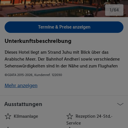
1/64
Bild 1 von 64.
Termine & Preise anzeigen
Unterkunftsbeschreibung
Dieses Hotel liegt am Strand Juhu mit Blick über das
Arabische Meer. Der Bahnhof Andheri sowie verschiedene
Sehenswürdigkeiten sind in der Nähe und zum Flughafen
sind es ca. 8 km.
©GIATA 2015-2026, Kundenref. 122030
Mehr anzeigen
Ausstattungen
Klimaanlage
Rezeption 24-Std.-
Service