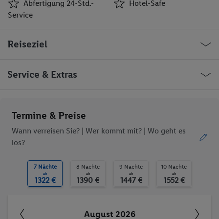
Abfertigung 24-Std.-
Hotel-Safe
Service
Klimaanlage
Rezeption 24-Std.-
Reiseziel
Service
Abfertigung 24-Std.-
Hotel-Safe
Service
Indien Mumbai Balraj Sahani Marg
Service & Extras
Geldwechsel
Aufzüge
Café
Kiosk
Geschäfte
Friseur
Ob die Reise trotzdem deinen individuellen Bedürfnissen
Termine & Preise
Bar(s)
Disko
entspricht, erfrage bitte vor der Buchung im Service Center.
Theatersaal
Spielzimmer
Wann verreisen Sie? |
Wer kommt mit?
| Wo geht es
Restaurant(s)
Restaurant(s) mit
los?
Klimaanlage
Trinkgelder. Persönliche Ausgaben. Kurtaxe.
Konferenzraum
Öffentliches Internet
7 Nächte
8 Nächte
9 Nächte
10 Nächte
WLAN-Internet
Zimmerservice
ab
ab
ab
ab
1322 €
1390 €
1447 €
1552 €
Wäscheservice
Medizinische
Betreuung
Fahrradkeller
Parkplatz
August 2026