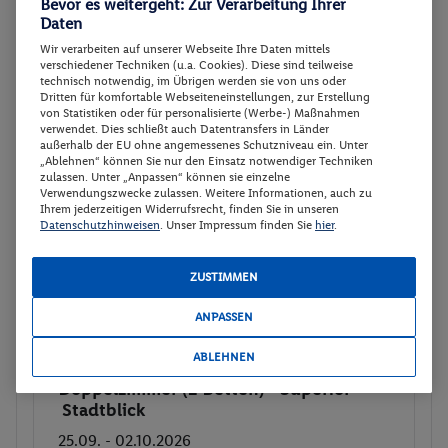
Bevor es weitergeht: Zur Verarbeitung Ihrer
Ohne Verpflegung
Daten
Rail and Fly
Wir verarbeiten auf unserer Webseite Ihre Daten mittels
Hotel-Transfer
verschiedener Techniken (u.a. Cookies). Diese sind teilweise
technisch notwendig, im Übrigen werden sie von uns oder
Dritten für komfortable Webseiteneinstellungen, zur Erstellung
Veranstalter:
TUI Deutschland GmbH
von Statistiken oder für personalisierte (Werbe-) Maßnahmen
Weitere Informationen des
verwendet. Dies schließt auch Datentransfers in Länder
Buchen
Veranstalters
außerhalb der EU ohne angemessenes Schutzniveau ein. Unter
„Ablehnen“ können Sie nur den Einsatz notwendiger Techniken
zulassen. Unter „Anpassen“ können sie einzelne
Verwendungszwecke zulassen. Weitere Informationen, auch zu
29 weitere Angebote anzeigen
Ihrem jederzeitigen Widerrufsrecht, finden Sie in unseren
Datenschutzhinweisen
. Unser Impressum finden Sie
hier
.
ZUSTIMMEN
Doppelzimmer (2 Betten) - Superior -
2
Stadtblick
ANPASSEN
Zimmerdetails
ABLEHNEN
Doppelzimmer (2 Betten) - Superior -
Buchen
Stadtblick
25.09. - 02.10.2026