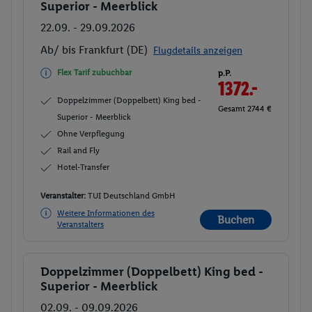
Superior - Meerblick
22.09. - 29.09.2026
Ab/ bis Frankfurt (DE)
Flugdetails anzeigen
Flex Tarif zubuchbar
p.P.
1372.-
Doppelzimmer (Doppelbett) King bed -
Gesamt 2744 €
Superior - Meerblick
Ohne Verpflegung
Rail and Fly
Hotel-Transfer
Veranstalter:
TUI Deutschland GmbH
Weitere Informationen des
Buchen
Veranstalters
Doppelzimmer (Doppelbett) King bed -
Buchen
Superior - Meerblick
02.09. - 09.09.2026