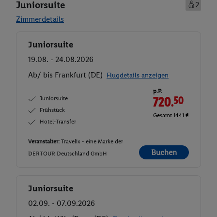
Juniorsuite
2
Zimmerdetails
Juniorsuite
Buchen
19.08. - 24.08.2026
Ab/ bis Frankfurt (DE)
Flugdetails anzeigen
p.P.
Juniorsuite
720.
50
Frühstück
Gesamt 1441 €
Hotel-Transfer
Veranstalter:
Travelix - eine Marke der
Buchen
DERTOUR Deutschland GmbH
Juniorsuite
Buchen
02.09. - 07.09.2026