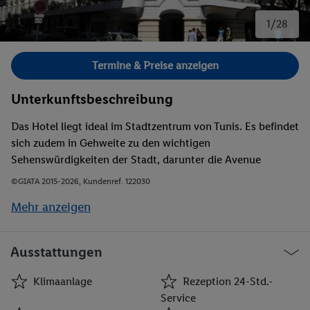
1/28
Bild 1 von 28.
Termine & Preise anzeigen
Unterkunftsbeschreibung
Das Hotel liegt ideal im Stadtzentrum von Tunis. Es befindet
sich zudem in Gehweite zu den wichtigen
Sehenswürdigkeiten der Stadt, darunter die Avenue
Bourguiba und die Medina. Das Bardo Museum, das für
©GIATA 2015-2026, Kundenref. 122030
seine römischen Mosaike bekannt ist, ist nach ungefähr 20
Mehr anzeigen
Fahrminuten erreicht. Die Fahrt zum historischen Dorf Sidi
Bou Sais und der archäologischen Ausgrabungsstätte
Karthago dauert etwa 25 min und zum Flughafen Tunis
Ausstattungen
Karthago sind es rund 15 Fahrminuten.
Klimaanlage
Rezeption 24-Std.-
Service