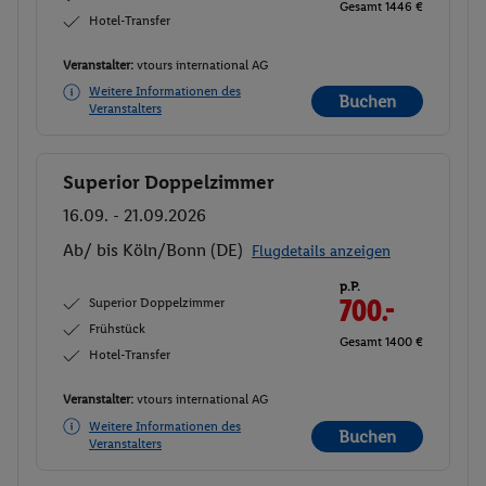
Gesamt 1446 €
Hotel-Transfer
Veranstalter:
vtours international AG
Weitere Informationen des
Buchen
Veranstalters
Superior Doppelzimmer
Buchen
16.09. - 21.09.2026
Ab/ bis Köln/Bonn (DE)
Flugdetails anzeigen
p.P.
Superior Doppelzimmer
700.-
Frühstück
Gesamt 1400 €
Hotel-Transfer
Veranstalter:
vtours international AG
Weitere Informationen des
Buchen
Veranstalters