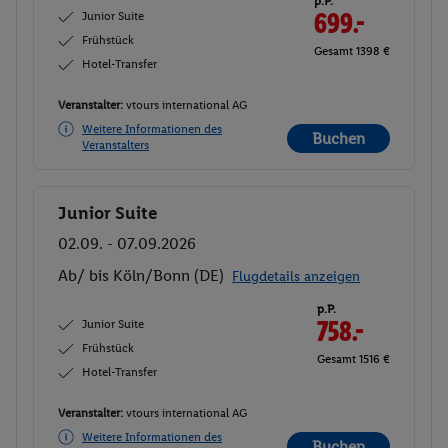
p.P.
Junior Suite
699.-
Frühstück
Gesamt 1398 €
Hotel-Transfer
Veranstalter:
vtours international AG
Weitere Informationen des
Buchen
Veranstalters
Junior Suite
Buchen
02.09. - 07.09.2026
Ab/ bis Köln/Bonn (DE)
Flugdetails anzeigen
p.P.
Junior Suite
758.-
Frühstück
Gesamt 1516 €
Hotel-Transfer
Veranstalter:
vtours international AG
Weitere Informationen des
Buchen