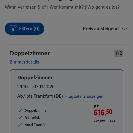
Wann verreisen Sie? |
Wer kommt mit?
| Wo geht es los?
Filtern (0)
Preis aufsteigend
Doppelzimmer
2
Zimmerdetails
Doppelzimmer
Buchen
29.10. - 03.11.2026
Ab/ bis Frankfurt (DE)
Flugdetails anzeigen
p.P.
Doppelzimmer
616.
50
Frühstück
Gesamt 1233 €
Hotel-Transfer