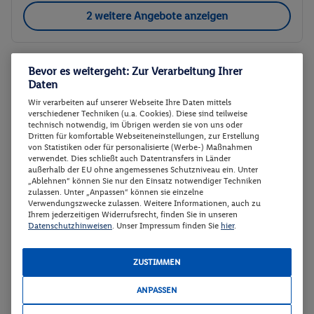
2 weitere Angebote anzeigen
Bevor es weitergeht: Zur Verarbeitung Ihrer
Doppelzimmer Superior
2
Daten
Zimmerdetails
Wir verarbeiten auf unserer Webseite Ihre Daten mittels
verschiedener Techniken (u.a. Cookies). Diese sind teilweise
technisch notwendig, im Übrigen werden sie von uns oder
Doppelzimmer Superior
Buchen
Dritten für komfortable Webseiteneinstellungen, zur Erstellung
von Statistiken oder für personalisierte (Werbe-) Maßnahmen
02.09. - 07.09.2026
verwendet. Dies schließt auch Datentransfers in Länder
außerhalb der EU ohne angemessenes Schutzniveau ein. Unter
Ab/ bis Köln/Bonn (DE)
Flugdetails anzeigen
„Ablehnen“ können Sie nur den Einsatz notwendiger Techniken
zulassen. Unter „Anpassen“ können sie einzelne
p.P.
Verwendungszwecke zulassen. Weitere Informationen, auch zu
Doppelzimmer Superior
737.
50
Ihrem jederzeitigen Widerrufsrecht, finden Sie in unseren
Datenschutzhinweisen
. Unser Impressum finden Sie
hier
.
Frühstück
Gesamt 1475 €
Hotel-Transfer
ZUSTIMMEN
Veranstalter:
Travelix - eine Marke der
Buchen
DERTOUR Deutschland GmbH
ANPASSEN