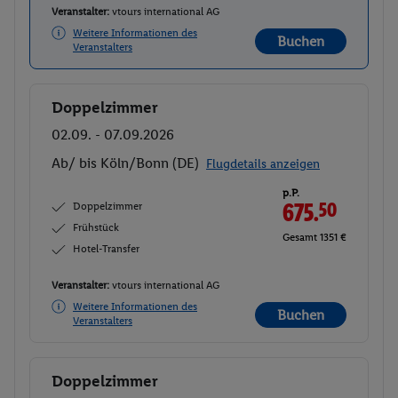
Veranstalter:
vtours international AG
Weitere Informationen des
Buchen
Veranstalters
Doppelzimmer
Buchen
02.09. - 07.09.2026
Ab/ bis Köln/Bonn (DE)
Flugdetails anzeigen
p.P.
Doppelzimmer
675.
50
Frühstück
Gesamt 1351 €
Hotel-Transfer
Veranstalter:
vtours international AG
Weitere Informationen des
Buchen
Veranstalters
Doppelzimmer
Buchen