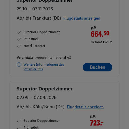
Superior Doppelzimmer
Buchen
29.10. - 03.11.2026
Ab/ bis Frankfurt (DE)
Flugdetails anzeigen
p.P.
Superior Doppelzimmer
664.
50
Frühstück
Gesamt 1329 €
Hotel-Transfer
Veranstalter:
vtours international AG
Weitere Informationen des
Buchen
Veranstalters
Superior Doppelzimmer
Buchen
02.09. - 07.09.2026
Ab/ bis Köln/Bonn (DE)
Flugdetails anzeigen
p.P.
Superior Doppelzimmer
723.-
Frühstück