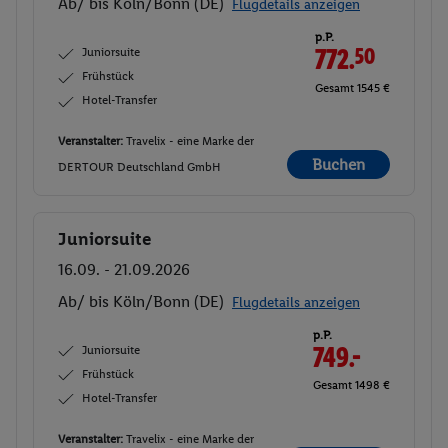
Ab/ bis Köln/Bonn (DE)
Flugdetails anzeigen
p.P.
Juniorsuite
772.
50
Frühstück
Gesamt 1545 €
Hotel-Transfer
Veranstalter:
Travelix - eine Marke der
Buchen
DERTOUR Deutschland GmbH
Juniorsuite
Buchen
16.09. - 21.09.2026
Ab/ bis Köln/Bonn (DE)
Flugdetails anzeigen
p.P.
Juniorsuite
749.-
Frühstück
Gesamt 1498 €
Hotel-Transfer
Veranstalter:
Travelix - eine Marke der