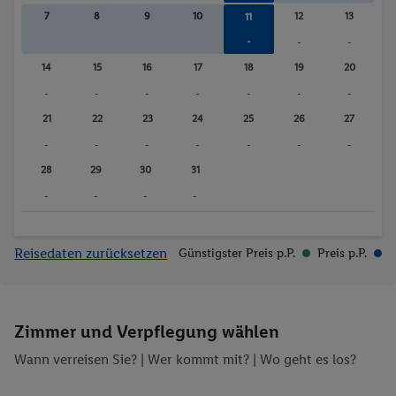
7
8
9
10
12
13
11
-
-
-
14
15
16
17
18
19
20
-
-
-
-
-
-
-
21
22
23
24
25
26
27
-
-
-
-
-
-
-
28
29
30
31
-
-
-
-
Reisedaten zurücksetzen
Günstigster Preis p.P.
Preis p.P.
Zimmer und Verpflegung wählen
Wann verreisen Sie? |
Wer kommt mit?
| Wo geht es los?