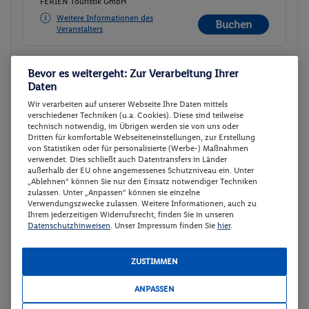
FERIEN Touristik GmbH
Weitere Informationen des
Buchen
Veranstalters
Bevor es weitergeht: Zur Verarbeitung Ihrer
Juniorsuite BK/TE
Buchen
Daten
11.03. - 19.03.2027
Wir verarbeiten auf unserer Webseite Ihre Daten mittels
verschiedener Techniken (u.a. Cookies). Diese sind teilweise
Ab/ bis Düsseldorf (DE)
Flugdetails anzeigen
technisch notwendig, im Übrigen werden sie von uns oder
Dritten für komfortable Webseiteneinstellungen, zur Erstellung
Kostenlose Stornierung
p.P.
von Statistiken oder für personalisierte (Werbe-) Maßnahmen
1017.-
Kostenlose Umbuchung
verwendet. Dies schließt auch Datentransfers in Länder
außerhalb der EU ohne angemessenes Schutzniveau ein. Unter
Flex Tarif zubuchbar
Gesamt 2034 €
„Ablehnen“ können Sie nur den Einsatz notwendiger Techniken
zulassen. Unter „Anpassen“ können sie einzelne
Juniorsuite BK/TE
Verwendungszwecke zulassen. Weitere Informationen, auch zu
Ihrem jederzeitigen Widerrufsrecht, finden Sie in unseren
Ohne Verpflegung
Datenschutzhinweisen
. Unser Impressum finden Sie
hier
.
Hotel-Transfer
ZUSTIMMEN
Veranstalter:
Coral Travel - eine Marke der
FERIEN Touristik GmbH
ANPASSEN
Weitere Informationen des
Buchen
Veranstalters