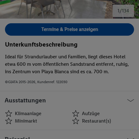
1/134
Bild 1 von 134.
Termine & Preise anzeigen
Unterkunftsbeschreibung
Ideal für Strandurlauber und Familien, liegt dieses Hotel
etwa 600 m vom öffentlichen Sandstrand entfernt, ruhig,
ins Zentrum von Playa Blanca sind es ca. 700 m.
©GIATA 2015-2026, Kundenref. 122030
Ausstattungen
Klimaanlage
Aufzüge
Minimarkt
Restaurant(s)
Klimaanlage
Aufzüge