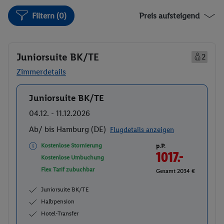
Filtern (0)
Preis aufsteigend
Juniorsuite BK/TE
2
Zimmerdetails
Juniorsuite BK/TE
Buchen
04.12. - 11.12.2026
Ab/ bis Hamburg (DE)
Flugdetails anzeigen
Kostenlose Stornierung
p.P.
1017.-
Kostenlose Umbuchung
Flex Tarif zubuchbar
Gesamt 2034 €
Juniorsuite BK/TE
Halbpension
Hotel-Transfer