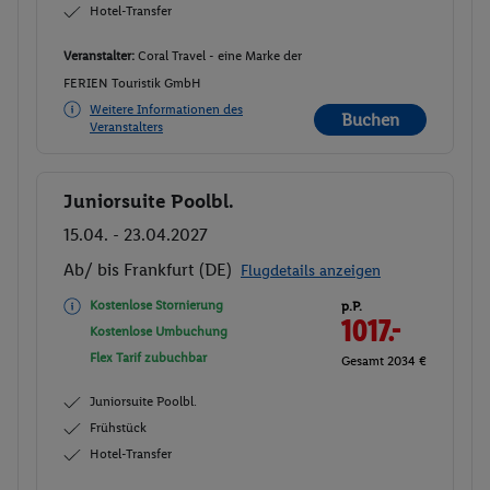
Hotel-Transfer
Veranstalter:
Coral Travel - eine Marke der
FERIEN Touristik GmbH
Weitere Informationen des
Buchen
Veranstalters
Juniorsuite Poolbl.
Buchen
15.04. - 23.04.2027
Ab/ bis Frankfurt (DE)
Flugdetails anzeigen
Kostenlose Stornierung
p.P.
1017.-
Kostenlose Umbuchung
Flex Tarif zubuchbar
Gesamt 2034 €
Juniorsuite Poolbl.
Frühstück
Hotel-Transfer