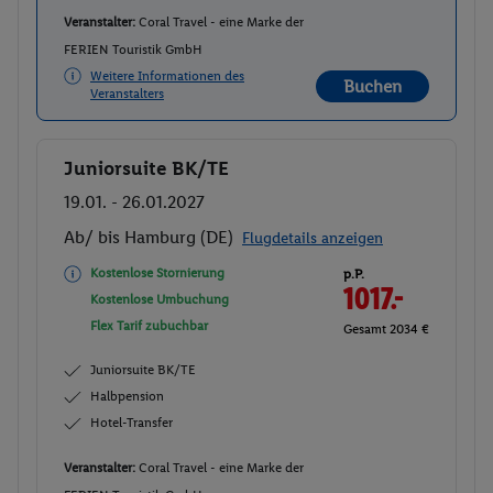
Veranstalter:
Coral Travel - eine Marke der
FERIEN Touristik GmbH
Weitere Informationen des
Buchen
Veranstalters
Juniorsuite BK/TE
Buchen
19.01. - 26.01.2027
Ab/ bis Hamburg (DE)
Flugdetails anzeigen
Kostenlose Stornierung
p.P.
1017.-
Kostenlose Umbuchung
Flex Tarif zubuchbar
Gesamt 2034 €
Juniorsuite BK/TE
Halbpension
Hotel-Transfer
Veranstalter:
Coral Travel - eine Marke der