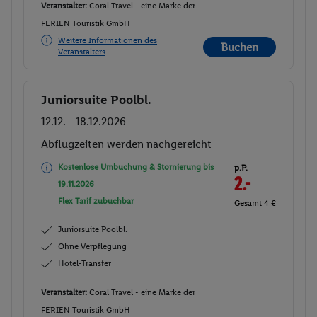
Veranstalter:
Coral Travel - eine Marke der
FERIEN Touristik GmbH
Weitere Informationen des
Buchen
Veranstalters
Juniorsuite Poolbl.
Buchen
12.12. - 18.12.2026
Abflugzeiten werden nachgereicht
Kostenlose Umbuchung & Stornierung bis
p.P.
2.-
19.11.2026
Flex Tarif zubuchbar
Gesamt 4 €
Juniorsuite Poolbl.
Ohne Verpflegung
Hotel-Transfer
Veranstalter:
Coral Travel - eine Marke der
FERIEN Touristik GmbH