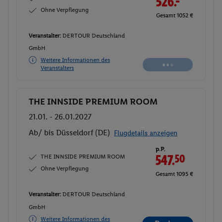
526.-
Ohne Verpflegung
Gesamt 1052 €
Veranstalter:
DERTOUR Deutschland
GmbH
Weitere Informationen des
Veranstalters
THE INNSIDE PREMIUM ROOM
Buchen
21.01. - 26.01.2027
Ab/ bis Düsseldorf (DE)
Flugdetails anzeigen
p.P.
THE INNSIDE PREMIUM ROOM
547.
50
Ohne Verpflegung
Gesamt 1095 €
Veranstalter:
DERTOUR Deutschland
GmbH
Weitere Informationen des