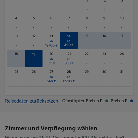
1
2
3
-
-
-
4
5
6
7
8
9
10
-
-
-
-
-
-
-
11
12
13
15
16
17
14
ab
ab
490 €
-
-
12700 €
18
20
21
22
23
24
19
ab
ab
-
513 €
500 €
-
-
-
25
26
27
28
29
30
31
ab
ab
-
-
548 €
12703 €
-
-
-
Reisedaten zurücksetzen
Günstigster Preis p.P.
Preis p.P.
Zimmer und Verpflegung wählen
Wann verreisen Sie? |
Wer kommt mit?
| Wo geht es los?