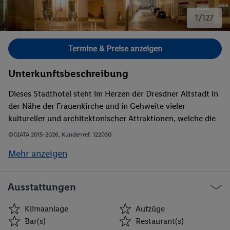
1/127
Bild 1 von 127.
Termine & Preise anzeigen
Unterkunftsbeschreibung
Dieses Stadthotel steht im Herzen der Dresdner Altstadt in
der Nähe der Frauenkirche und in Gehweite vieler
kultureller und architektonischer Attraktionen, welche die
Stadt bietet. Das internationale Kongresszentrum Dresden
©GIATA 2015-2026, Kundenref. 122030
ICD erreicht man bequem in etwa 1,3 km Entfernung, das
Mehr anzeigen
Messegelände ist rund 2,4 km entfernt. In nächster
Nachbarschaft befinden sich Restaurants, Bars und
Nachtclubs. Eine Bushaltestelle ist rund 4 min Fußweg
Ausstattungen
entfernt, Einkaufsmöglichkeiten hingegen knapp 10 min.
Von der Semperoper und vom Dresdner Zwinger ist das
Klimaanlage
Aufzüge
Designhotel je rund 700 m entfernt. Bis zum Bahnhof sind
Bar(s)
Restaurant(s)
es ca. 2,5 km. Der Flughafen Dresden befindet sich etwa 10