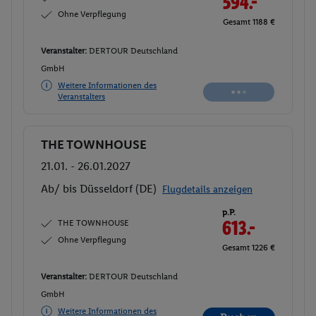
594.-
Ohne Verpflegung
Gesamt 1188 €
Veranstalter:
DERTOUR Deutschland
GmbH
Weitere Informationen des
Veranstalters
THE TOWNHOUSE
Buchen
21.01. - 26.01.2027
Ab/ bis Düsseldorf (DE)
Flugdetails anzeigen
p.P.
THE TOWNHOUSE
613.-
Ohne Verpflegung
Gesamt 1226 €
Veranstalter:
DERTOUR Deutschland
GmbH
Weitere Informationen des