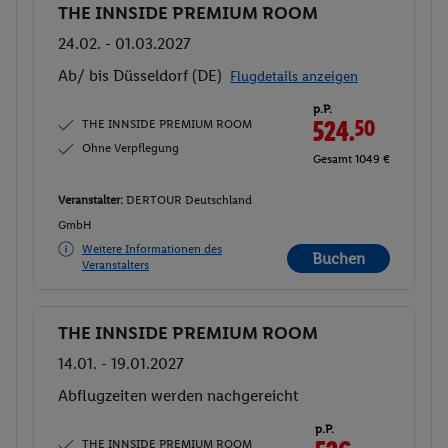
THE INNSIDE PREMIUM ROOM
Buchen
24.02. - 01.03.2027
Ab/ bis Düsseldorf (DE)
Flugdetails anzeigen
p.P.
THE INNSIDE PREMIUM ROOM
524.
50
Ohne Verpflegung
Gesamt 1049 €
Veranstalter:
DERTOUR Deutschland
GmbH
Weitere Informationen des
Buchen
Veranstalters
THE INNSIDE PREMIUM ROOM
Buchen
14.01. - 19.01.2027
Abflugzeiten werden nachgereicht
p.P.
THE INNSIDE PREMIUM ROOM