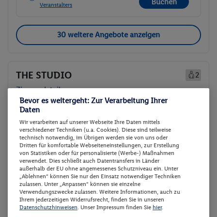
Buchen
Veranstalters
30 weitere Angebote anzeigen
THE STUDIO
2
Zimmerdetails
Bevor es weitergeht: Zur Verarbeitung Ihrer
Daten
THE STUDIO
Buchen
Wir verarbeiten auf unserer Webseite Ihre Daten mittels
14.01. - 19.01.2027
verschiedener Techniken (u.a. Cookies). Diese sind teilweise
technisch notwendig, im Übrigen werden sie von uns oder
Abflugzeiten werden nachgereicht
Dritten für komfortable Webseiteneinstellungen, zur Erstellung
von Statistiken oder für personalisierte (Werbe-) Maßnahmen
verwendet. Dies schließt auch Datentransfers in Länder
p.P.
THE STUDIO
551.-
außerhalb der EU ohne angemessenes Schutzniveau ein. Unter
„Ablehnen“ können Sie nur den Einsatz notwendiger Techniken
Ohne Verpflegung
zulassen. Unter „Anpassen“ können sie einzelne
Gesamt 1102 €
Verwendungszwecke zulassen. Weitere Informationen, auch zu
Ihrem jederzeitigen Widerrufsrecht, finden Sie in unseren
Veranstalter:
DERTOUR Deutschland
Datenschutzhinweisen
. Unser Impressum finden Sie
hier
.