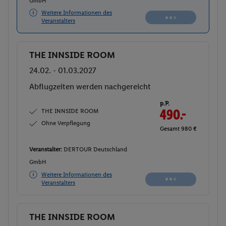
GmbH
Weitere Informationen des
Veranstalters
THE INNSIDE ROOM
Buchen
24.02. - 01.03.2027
Abflugzeiten werden nachgereicht
p.P.
THE INNSIDE ROOM
490.-
Ohne Verpflegung
Gesamt 980 €
Veranstalter:
DERTOUR Deutschland
GmbH
Weitere Informationen des
Veranstalters
THE INNSIDE ROOM
Buchen