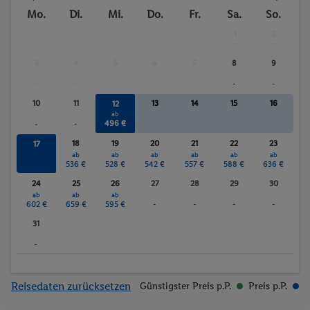
Mo.
Di.
Mi.
Do.
Fr.
Sa.
So.
1
2
-
-
3
4
5
6
7
8
9
-
-
-
-
-
-
-
10
11
13
14
15
16
12
ab
496 €
-
-
18
19
20
21
22
23
17
ab
ab
ab
ab
ab
ab
ab
576 €
536 €
528 €
542 €
557 €
588 €
636 €
24
25
26
27
28
29
30
ab
ab
ab
602 €
659 €
595 €
-
-
-
-
31
-
Reisedaten zurücksetzen
Günstigster Preis p.P.
Preis p.P.