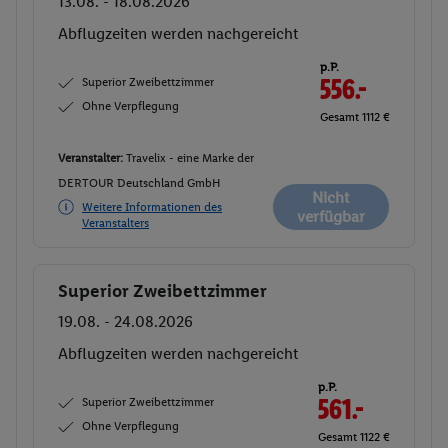
13.08. - 18.08.2026
Abflugzeiten werden nachgereicht
p.P.
Superior Zweibettzimmer
556.-
Ohne Verpflegung
Gesamt 1112 €
Veranstalter:
Travelix - eine Marke der
DERTOUR Deutschland GmbH
Nicht
Weitere Informationen des
verfügbar
Veranstalters
Superior Zweibettzimmer
Buchen
19.08. - 24.08.2026
Abflugzeiten werden nachgereicht
p.P.
Superior Zweibettzimmer
561.-
Ohne Verpflegung
Gesamt 1122 €