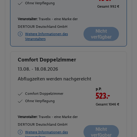
Ohne Verpflegung
Gesamt 992 €
Veranstalter:
Travelix - eine Marke der
DERTOUR Deutschland GmbH
Nicht
Weitere Informationen des
verfügbar
Veranstalters
Comfort Doppelzimmer
Buchen
13.08. - 18.08.2026
Abflugzeiten werden nachgereicht
p.P.
Comfort Doppelzimmer
523.-
Ohne Verpflegung
Gesamt 1046 €
Veranstalter:
Travelix - eine Marke der
DERTOUR Deutschland GmbH
Nicht
Weitere Informationen des
verfügbar
Veranstalters