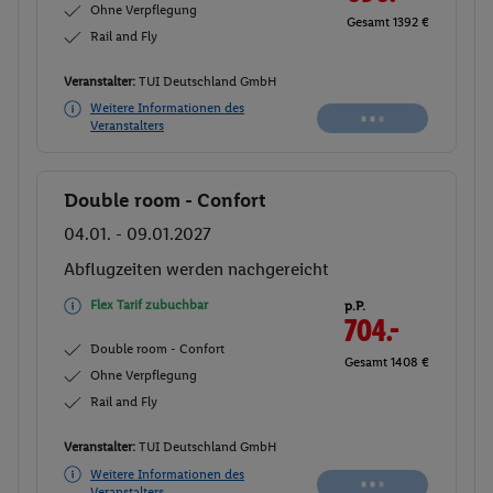
Ohne Verpflegung
Gesamt 1392 €
Rail and Fly
Veranstalter:
TUI Deutschland GmbH
Weitere Informationen des
Veranstalters
Double room - Confort
Buchen
04.01. - 09.01.2027
Abflugzeiten werden nachgereicht
Flex Tarif zubuchbar
p.P.
704.-
Double room - Confort
Gesamt 1408 €
Ohne Verpflegung
Rail and Fly
Veranstalter:
TUI Deutschland GmbH
Weitere Informationen des
Veranstalters