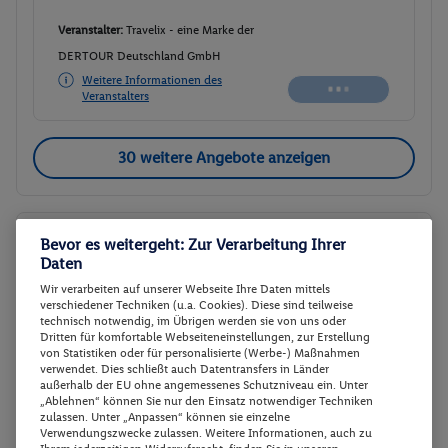
Veranstalter:
Travelix - eine Marke der
DERTOUR Deutschland GmbH
Weitere Informationen des
Veranstalters
30 weitere Angebote anzeigen
Superior Doppelzimmer
2
Bevor es weitergeht: Zur Verarbeitung Ihrer
Daten
Zimmerdetails
Wir verarbeiten auf unserer Webseite Ihre Daten mittels
verschiedener Techniken (u.a. Cookies). Diese sind teilweise
Superior Doppelzimmer
Buchen
technisch notwendig, im Übrigen werden sie von uns oder
Dritten für komfortable Webseiteneinstellungen, zur Erstellung
12.08. - 17.08.2026
von Statistiken oder für personalisierte (Werbe-) Maßnahmen
verwendet. Dies schließt auch Datentransfers in Länder
Abflugzeiten werden nachgereicht
außerhalb der EU ohne angemessenes Schutzniveau ein. Unter
„Ablehnen“ können Sie nur den Einsatz notwendiger Techniken
zulassen. Unter „Anpassen“ können sie einzelne
p.P.
Verwendungszwecke zulassen. Weitere Informationen, auch zu
Superior Doppelzimmer
513.-