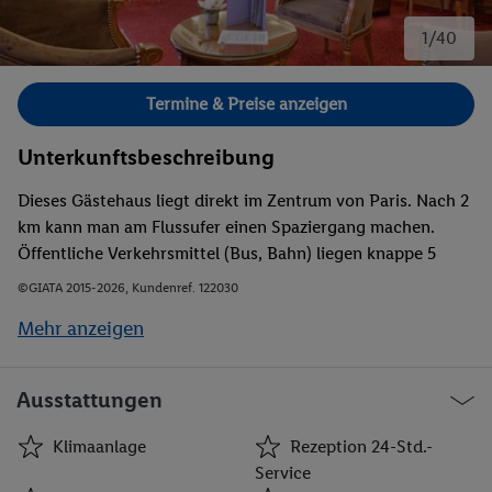
1/40
Bild 1 von 40.
Termine & Preise anzeigen
Unterkunftsbeschreibung
Dieses Gästehaus liegt direkt im Zentrum von Paris. Nach 2
km kann man am Flussufer einen Spaziergang machen.
Öffentliche Verkehrsmittel (Bus, Bahn) liegen knappe 5
Minuten von der Unterkunft entfernt.
©GIATA 2015-2026, Kundenref. 122030
Mehr anzeigen
Ausstattungen
Klimaanlage
Rezeption 24-Std.-
Service