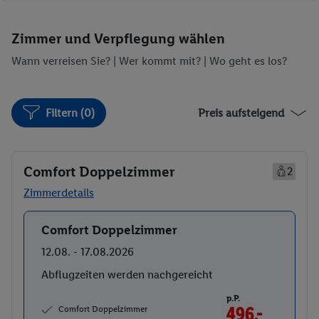
Zimmer und Verpflegung wählen
Wann verreisen Sie? |
Wer kommt mit?
| Wo geht es los?
Filtern (0)
Preis aufsteigend
Comfort Doppelzimmer
2
Zimmerdetails
Comfort Doppelzimmer
Buchen
12.08. - 17.08.2026
Abflugzeiten werden nachgereicht
p.P.
Comfort Doppelzimmer
496.-