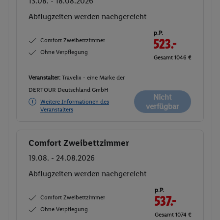
13.08. - 18.08.2026
Abflugzeiten werden nachgereicht
p.P.
Comfort Zweibettzimmer
523.-
Ohne Verpflegung
Gesamt 1046 €
Veranstalter:
Travelix - eine Marke der
DERTOUR Deutschland GmbH
Nicht
Weitere Informationen des
verfügbar
Veranstalters
Comfort Zweibettzimmer
Buchen
19.08. - 24.08.2026
Abflugzeiten werden nachgereicht
p.P.
Comfort Zweibettzimmer
537.-
Ohne Verpflegung
Gesamt 1074 €