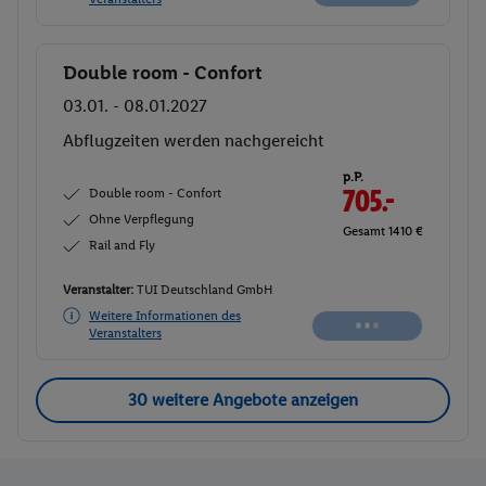
Double room - Confort
Buchen
03.01. - 08.01.2027
Abflugzeiten werden nachgereicht
p.P.
Double room - Confort
705.-
Ohne Verpflegung
Gesamt 1410 €
Rail and Fly
Veranstalter:
TUI Deutschland GmbH
Weitere Informationen des
Veranstalters
30 weitere Angebote anzeigen