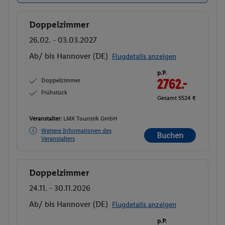
Doppelzimmer
Buchen
26.02. - 03.03.2027
Ab/ bis Hannover (DE)
Flugdetails anzeigen
p.P.
Doppelzimmer
2762.-
Frühstück
Gesamt 5524 €
Veranstalter:
LMX Touristik GmbH
Weitere Informationen des
Buchen
Veranstalters
Doppelzimmer
Buchen
24.11. - 30.11.2026
Ab/ bis Hannover (DE)
Flugdetails anzeigen
p.P.