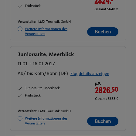
2824.-
Frühstück
Gesamt 5648 €
Veranstalter:
LMX Touristik GmbH
Weitere Informationen des
Buchen
Veranstalters
Juniorsuite, Meerblick
Buchen
11.01. - 16.01.2027
Ab/ bis Köln/Bonn (DE)
Flugdetails anzeigen
p.P.
Juniorsuite, Meerblick
2826.
50
Frühstück
Gesamt 5653 €
Veranstalter:
LMX Touristik GmbH
Weitere Informationen des
Buchen
Veranstalters