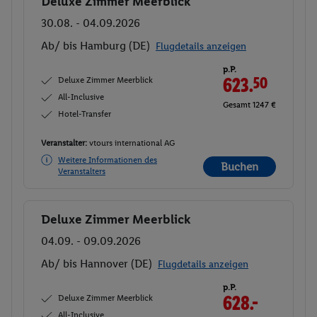
Deluxe Zimmer Meerblick
Buchen
30.08. - 04.09.2026
Ab/ bis Hamburg (DE)
Flugdetails anzeigen
p.P.
Deluxe Zimmer Meerblick
623.
50
All-Inclusive
Gesamt 1247 €
Hotel-Transfer
Veranstalter:
vtours international AG
Weitere Informationen des
Buchen
Veranstalters
Deluxe Zimmer Meerblick
Buchen
04.09. - 09.09.2026
Ab/ bis Hannover (DE)
Flugdetails anzeigen
p.P.
Deluxe Zimmer Meerblick
628.-
All-Inclusive