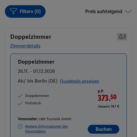
Filtern (0)
Preis aufsteigend
Doppelzimmer
2
Zimmerdetails
Doppelzimmer
Buchen
26.11. - 01.12.2026
Ab/ bis Berlin (DE)
Flugdetails anzeigen
p.P.
Doppelzimmer
373.
50
Frühstück
Gesamt 747 €
Veranstalter:
LMX Touristik GmbH
Weitere Informationen des
Buchen
Veranstalters