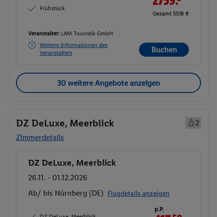
2759.-
Frühstück
Gesamt 5518 €
Veranstalter:
LMX Touristik GmbH
Weitere Informationen des
Buchen
Veranstalters
30 weitere Angebote anzeigen
DZ DeLuxe, Meerblick
2
Zimmerdetails
DZ DeLuxe, Meerblick
Buchen
26.11. - 01.12.2026
Ab/ bis Nürnberg (DE)
Flugdetails anzeigen
p.P.
DZ DeLuxe, Meerblick