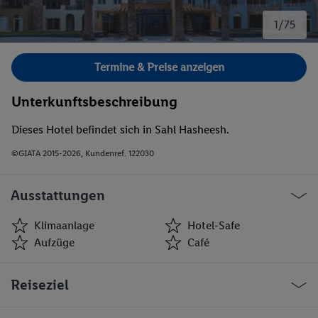
1/75
Bild 1 von 75.
Termine & Preise anzeigen
Unterkunftsbeschreibung
Dieses Hotel befindet sich in Sahl Hasheesh.
©GIATA 2015-2026, Kundenref. 122030
Ausstattungen
Klimaanlage
Hotel-Safe
Aufzüge
Café
Klimaanlage
Hotel-Safe
Reiseziel
Aufzüge
Café
Minimarkt
Geschäfte