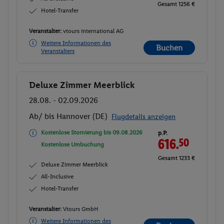
Gesamt 1256 €
Hotel-Transfer
Veranstalter:
vtours international AG
Weitere Informationen des
Buchen
Veranstalters
Deluxe Zimmer Meerblick
Buchen
28.08. - 02.09.2026
Ab/ bis Hannover (DE)
Flugdetails anzeigen
Kostenlose Stornierung bis
09.08.2026
p.P.
616.
50
Kostenlose Umbuchung
Gesamt 1233 €
Deluxe Zimmer Meerblick
All-Inclusive
Hotel-Transfer
Veranstalter:
Vtours GmbH
Weitere Informationen des