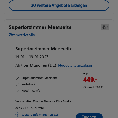
30 weitere Angebote anzeigen
Superiorzimmer Meerseite
2
Zimmerdetails
Superiorzimmer Meerseite
Buchen
14.01. - 19.01.2027
Ab/ bis München (DE)
Flugdetails anzeigen
p.P.
Superiorzimmer Meerseite
449.-
Frühstück
Gesamt 898 €
Hotel-Transfer
Veranstalter:
Bucher Reisen - Eine Marke
der ANEX Tour GmbH
Weitere Informationen des
Buchen