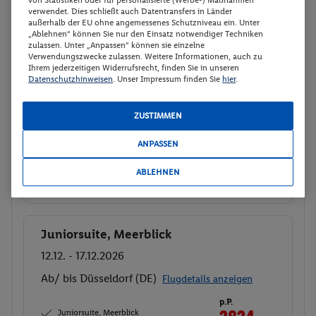
verwendet. Dies schließt auch Datentransfers in Länder
außerhalb der EU ohne angemessenes Schutzniveau ein. Unter
Juniorsuite, Meerblick
Buchen
„Ablehnen“ können Sie nur den Einsatz notwendiger Techniken
zulassen. Unter „Anpassen“ können sie einzelne
08.12. - 13.12.2026
Verwendungszwecke zulassen. Weitere Informationen, auch zu
Ihrem jederzeitigen Widerrufsrecht, finden Sie in unseren
Ab/ bis Köln/Bonn (DE)
Flugdetails anzeigen
Datenschutzhinweisen
. Unser Impressum finden Sie
hier
.
p.P.
Juniorsuite, Meerblick
442.
50
ZUSTIMMEN
Frühstück
Gesamt 885 €
ANPASSEN
Veranstalter:
LMX Touristik GmbH
ABLEHNEN
Weitere Informationen des
Buchen
Veranstalters
Juniorsuite, Meerblick
Buchen
12.12. - 17.12.2026
Ab/ bis Düsseldorf (DE)
Flugdetails anzeigen
p.P.
Juniorsuite, Meerblick