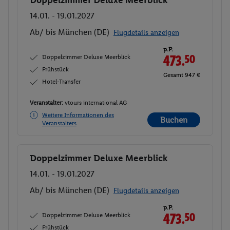
Buchen
14.01. - 19.01.2027
Ab/ bis München (DE)
Flugdetails anzeigen
p.P.
Doppelzimmer Deluxe Meerblick
473.
50
Frühstück
Gesamt 947 €
Hotel-Transfer
Veranstalter:
vtours international AG
Weitere Informationen des
Buchen
Veranstalters
Doppelzimmer Deluxe Meerblick
Buchen
14.01. - 19.01.2027
Ab/ bis München (DE)
Flugdetails anzeigen
p.P.
Doppelzimmer Deluxe Meerblick
473.
50
Frühstück