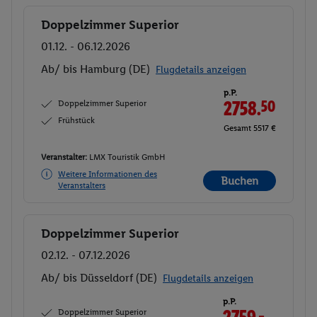
Doppelzimmer Superior
Buchen
01.12. - 06.12.2026
Ab/ bis Hamburg (DE)
Flugdetails anzeigen
p.P.
Doppelzimmer Superior
2758.
50
Frühstück
Gesamt 5517 €
Veranstalter:
LMX Touristik GmbH
Weitere Informationen des
Buchen
Veranstalters
Doppelzimmer Superior
Buchen
02.12. - 07.12.2026
Ab/ bis Düsseldorf (DE)
Flugdetails anzeigen
p.P.
Doppelzimmer Superior