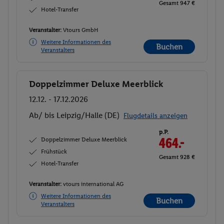
Gesamt 947 €
Hotel-Transfer
Veranstalter:
Vtours GmbH
Weitere Informationen des
Buchen
Veranstalters
Doppelzimmer Deluxe Meerblick
Buchen
12.12. - 17.12.2026
Ab/ bis Leipzig/Halle (DE)
Flugdetails anzeigen
p.P.
Doppelzimmer Deluxe Meerblick
464.-
Frühstück
Gesamt 928 €
Hotel-Transfer
Veranstalter:
vtours international AG
Weitere Informationen des
Buchen
Veranstalters