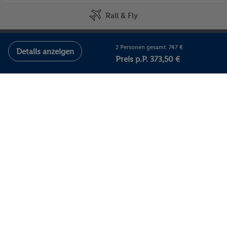
Rail & Fly
Kontakt
2 Personen gesamt: 747 €
Details anzeigen
Tel.: 030 - 25 55 95 51
Preis p.P. 373,50 €
(täglich von 8 bis 21 Uhr)
Anruf in das deutsche Festnetz,
Kosten variieren je nach Anbieter.
Kontakt und Meldesystem
FAQ
Newsletter