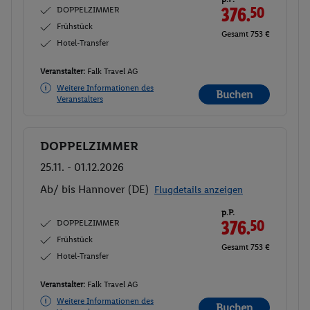
DOPPELZIMMER
376.
50
Frühstück
Gesamt 753 €
Hotel-Transfer
Veranstalter:
Falk Travel AG
Weitere Informationen des
Buchen
Veranstalters
DOPPELZIMMER
Buchen
25.11. - 01.12.2026
Ab/ bis Hannover (DE)
Flugdetails anzeigen
p.P.
DOPPELZIMMER
376.
50
Frühstück
Gesamt 753 €
Hotel-Transfer
Veranstalter:
Falk Travel AG
Weitere Informationen des
Buchen