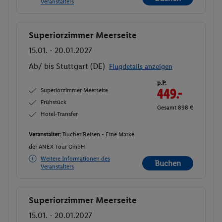
Veranstalters
Superiorzimmer Meerseite
Buchen
15.01. - 20.01.2027
Ab/ bis Stuttgart (DE)
Flugdetails anzeigen
p.P.
Superiorzimmer Meerseite
449.-
Frühstück
Gesamt 898 €
Hotel-Transfer
Veranstalter:
Bucher Reisen - Eine Marke
der ANEX Tour GmbH
Weitere Informationen des
Buchen
Veranstalters
Superiorzimmer Meerseite
Buchen
15.01. - 20.01.2027