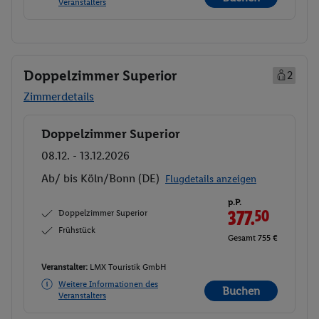
Veranstalters
Doppelzimmer Superior
2
Zimmerdetails
Doppelzimmer Superior
Buchen
08.12. - 13.12.2026
Ab/ bis Köln/Bonn (DE)
Flugdetails anzeigen
p.P.
Doppelzimmer Superior
377.
50
Frühstück
Gesamt 755 €
Veranstalter:
LMX Touristik GmbH
Weitere Informationen des
Buchen
Veranstalters