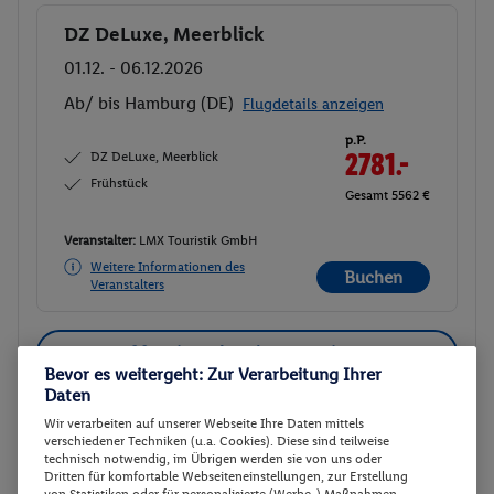
DZ DeLuxe, Meerblick
Buchen
01.12. - 06.12.2026
Ab/ bis Hamburg (DE)
Flugdetails anzeigen
p.P.
DZ DeLuxe, Meerblick
2781.-
Frühstück
Gesamt 5562 €
Veranstalter:
LMX Touristik GmbH
Weitere Informationen des
Buchen
Veranstalters
30 weitere Angebote anzeigen
Bevor es weitergeht: Zur Verarbeitung Ihrer
Daten
Wir verarbeiten auf unserer Webseite Ihre Daten mittels
Juniorsuite, Meerblick
verschiedener Techniken (u.a. Cookies). Diese sind teilweise
2
technisch notwendig, im Übrigen werden sie von uns oder
Zimmerdetails
Dritten für komfortable Webseiteneinstellungen, zur Erstellung
von Statistiken oder für personalisierte (Werbe-) Maßnahmen