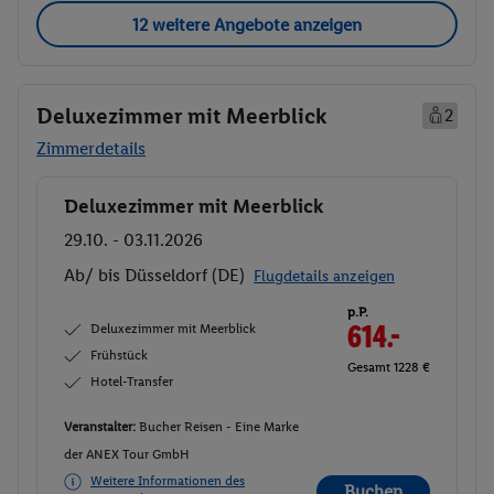
12 weitere Angebote anzeigen
Deluxezimmer mit Meerblick
2
Zimmerdetails
Deluxezimmer mit Meerblick
Buchen
29.10. - 03.11.2026
Ab/ bis Düsseldorf (DE)
Flugdetails anzeigen
p.P.
Deluxezimmer mit Meerblick
614.-
Frühstück
Gesamt 1228 €
Hotel-Transfer
Veranstalter:
Bucher Reisen - Eine Marke
der ANEX Tour GmbH
Weitere Informationen des
Buchen