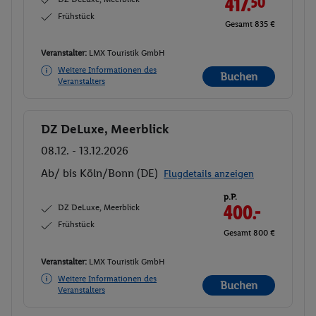
417.
50
Frühstück
Gesamt 835 €
Veranstalter:
LMX Touristik GmbH
Weitere Informationen des
Buchen
Veranstalters
DZ DeLuxe, Meerblick
Buchen
08.12. - 13.12.2026
Ab/ bis Köln/Bonn (DE)
Flugdetails anzeigen
p.P.
DZ DeLuxe, Meerblick
400.-
Frühstück
Gesamt 800 €
Veranstalter:
LMX Touristik GmbH
Weitere Informationen des
Buchen
Veranstalters