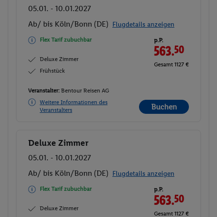
05.01. - 10.01.2027
Ab/ bis Köln/Bonn (DE)
Flugdetails anzeigen
Flex Tarif zubuchbar
p.P.
563.
50
Deluxe Zimmer
Gesamt 1127 €
Frühstück
Veranstalter:
Bentour Reisen AG
Weitere Informationen des
Buchen
Veranstalters
Deluxe Zimmer
Buchen
05.01. - 10.01.2027
Ab/ bis Köln/Bonn (DE)
Flugdetails anzeigen
Flex Tarif zubuchbar
p.P.
563.
50
Deluxe Zimmer
Gesamt 1127 €