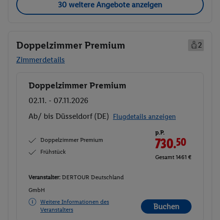
30 weitere Angebote anzeigen
Doppelzimmer Premium
2
Zimmerdetails
Doppelzimmer Premium
Buchen
02.11. - 07.11.2026
Ab/ bis Düsseldorf (DE)
Flugdetails anzeigen
p.P.
Doppelzimmer Premium
730.
50
Frühstück
Gesamt 1461 €
Veranstalter:
DERTOUR Deutschland
GmbH
Weitere Informationen des
Buchen
Veranstalters