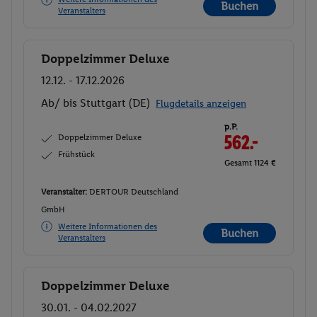
Buchen
Veranstalters
Doppelzimmer Deluxe
Buchen
12.12. - 17.12.2026
Ab/ bis Stuttgart (DE)
Flugdetails anzeigen
p.P.
Doppelzimmer Deluxe
562.-
Frühstück
Gesamt 1124 €
Veranstalter:
DERTOUR Deutschland
GmbH
Weitere Informationen des
Buchen
Veranstalters
Doppelzimmer Deluxe
Buchen
30.01. - 04.02.2027