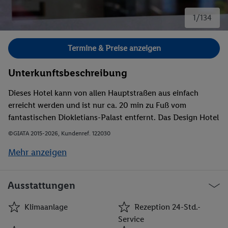
1/134
Bild 1 von 134.
Termine & Preise anzeigen
Unterkunftsbeschreibung
Dieses Hotel kann von allen Hauptstraßen aus einfach
erreicht werden und ist nur ca. 20 min zu Fuß vom
fantastischen Diokletians-Palast entfernt. Das Design Hotel
befindet sich etwa 2 km außerhalb von Split, in derselben
©GIATA 2015-2026, Kundenref. 122030
Entfernung liegen auch der nächste Bahnhof sowie der
Mehr anzeigen
Strand von Bačvice. Direkt vor der Tür des Hauses finden
sich eine Bushaltestelle und einige Geschäfte, nach Salona
sind es etwa 5 km. Der Ferienort Trogir und der Flughafen
Ausstattungen
von Split liegen etwa 22 km entfernt.
Klimaanlage
Rezeption 24-Std.-
Service