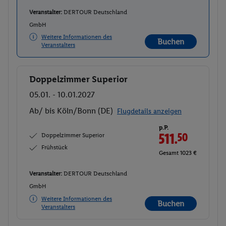
Veranstalter:
DERTOUR Deutschland
GmbH
Weitere Informationen des
Buchen
Veranstalters
Doppelzimmer Superior
Buchen
05.01. - 10.01.2027
Ab/ bis Köln/Bonn (DE)
Flugdetails anzeigen
p.P.
Doppelzimmer Superior
511.
50
Frühstück
Gesamt 1023 €
Veranstalter:
DERTOUR Deutschland
GmbH
Weitere Informationen des
Buchen
Veranstalters