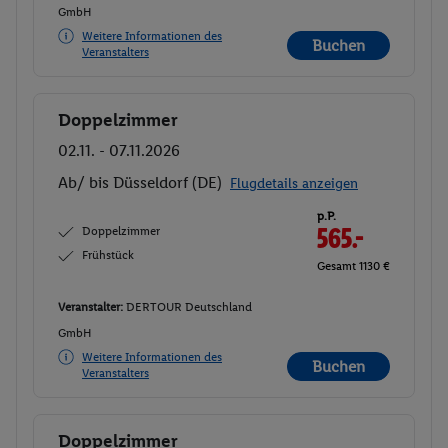
GmbH
Weitere Informationen des
Buchen
Veranstalters
Doppelzimmer
Buchen
02.11. - 07.11.2026
Ab/ bis Düsseldorf (DE)
Flugdetails anzeigen
p.P.
Doppelzimmer
565.-
Frühstück
Gesamt 1130 €
Veranstalter:
DERTOUR Deutschland
GmbH
Weitere Informationen des
Buchen
Veranstalters
Doppelzimmer
Buchen