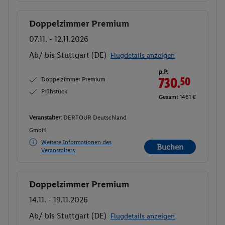
Doppelzimmer Premium
Buchen
07.11. - 12.11.2026
Ab/ bis Stuttgart (DE)
Flugdetails anzeigen
p.P.
Doppelzimmer Premium
730.
50
Frühstück
Gesamt 1461 €
Veranstalter:
DERTOUR Deutschland
GmbH
Weitere Informationen des
Buchen
Veranstalters
Doppelzimmer Premium
Buchen
14.11. - 19.11.2026
Ab/ bis Stuttgart (DE)
Flugdetails anzeigen