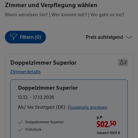
Zimmer und Verpflegung wählen
Wann verreisen Sie? |
Wer kommt mit?
| Wo geht es los?
Filtern (0)
Preis aufsteigend
Doppelzimmer Superior
2
Zimmerdetails
Doppelzimmer Superior
Buchen
12.12. - 17.12.2026
Ab/ bis Stuttgart (DE)
Flugdetails anzeigen
p.P.
Doppelzimmer Superior
502.
50
Frühstück
Gesamt 1005 €