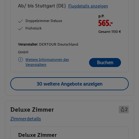
Ab/ bis Stuttgart (DE)
Flugdetails anzeigen
p.P.
Doppelzimmer Deluxe
565.-
Frühstück
Gesamt 1130 €
Veranstalter:
DERTOUR Deutschland
GmbH
Weitere Informationen des
Buchen
Veranstalters
30 weitere Angebote anzeigen
Deluxe Zimmer
2
Zimmerdetails
Deluxe Zimmer
Buchen