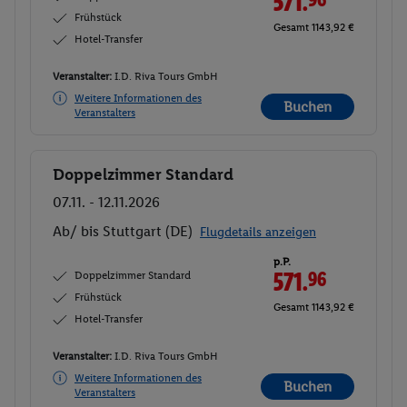
571.
Frühstück
Gesamt 1143,92 €
Hotel-Transfer
Veranstalter:
I.D. Riva Tours GmbH
Weitere Informationen des
Buchen
Veranstalters
Doppelzimmer Standard
Buchen
07.11. - 12.11.2026
Ab/ bis Stuttgart (DE)
Flugdetails anzeigen
p.P.
Doppelzimmer Standard
571.
96
Frühstück
Gesamt 1143,92 €
Hotel-Transfer
Veranstalter:
I.D. Riva Tours GmbH
Weitere Informationen des
Buchen
Veranstalters