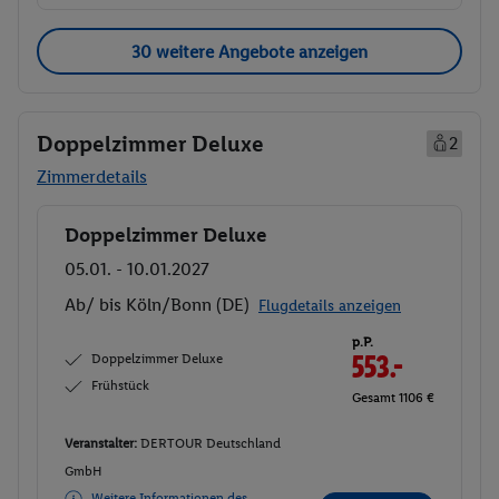
30 weitere Angebote anzeigen
Doppelzimmer Deluxe
2
Zimmerdetails
Doppelzimmer Deluxe
Buchen
05.01. - 10.01.2027
Ab/ bis Köln/Bonn (DE)
Flugdetails anzeigen
p.P.
Doppelzimmer Deluxe
553.-
Frühstück
Gesamt 1106 €
Veranstalter:
DERTOUR Deutschland
GmbH
Weitere Informationen des