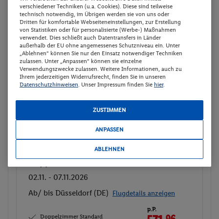
verschiedener Techniken (u.a. Cookies). Diese sind teilweise
Doppelzimmer Standard
Buchen
technisch notwendig, im Übrigen werden sie von uns oder
Dritten für komfortable Webseiteneinstellungen, zur Erstellung
12.12. - 17.12.2026
von Statistiken oder für personalisierte (Werbe-) Maßnahmen
verwendet. Dies schließt auch Datentransfers in Länder
Ab/ bis Stuttgart (DE)
Flugdetails anzeigen
außerhalb der EU ohne angemessenes Schutzniveau ein. Unter
„Ablehnen“ können Sie nur den Einsatz notwendiger Techniken
p.P.
zulassen. Unter „Anpassen“ können sie einzelne
Doppelzimmer Standard
546.
96
Verwendungszwecke zulassen. Weitere Informationen, auch zu
Ihrem jederzeitigen Widerrufsrecht, finden Sie in unseren
Frühstück
Gesamt 1093,92 €
Datenschutzhinweisen
. Unser Impressum finden Sie
hier
.
Hotel-Transfer
Veranstalter:
I.D. Riva Tours GmbH
ZUSTIMMEN
Weitere Informationen des
Buchen
Veranstalters
ANPASSEN
ABLEHNEN
Doppelzimmer Standard
Buchen
02.11. - 07.11.2026
Ab/ bis Düsseldorf (DE)
Flugdetails anzeigen
p.P.
Doppelzimmer Standard
96