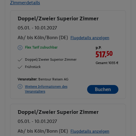
Zimmerdetails
Doppel/Zweier Superior Zimmer
Buchen
05.01. - 10.01.2027
Ab/ bis Köln/Bonn (DE)
Flugdetails anzeigen
Flex Tarif zubuchbar
p.P.
517.
50
Doppel/Zweier Superior Zimmer
Gesamt 1035 €
Frühstück
Veranstalter:
Bentour Reisen AG
Weitere Informationen des
Buchen
Veranstalters
Doppel/Zweier Superior Zimmer
Buchen
05.01. - 10.01.2027
Ab/ bis Köln/Bonn (DE)
Flugdetails anzeigen