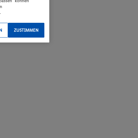
npassen“ können
en
.
N
ZUSTIMMEN