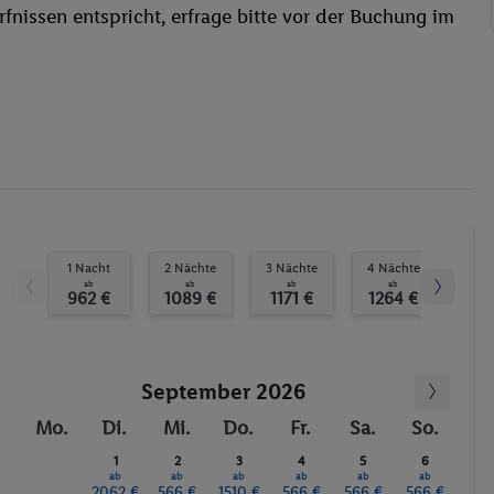
fnissen entspricht, erfrage bitte vor der Buchung im
WLAN
Außenpool(s)
Pool- / Snackbar
Sonnenschirme
Whirlpool
Sonnenterrasse
Massage
Wasserski
Tauchen
1 Nacht
2 Nächte
3 Nächte
4 Nächte
5 N
ab
ab
ab
ab
Windsurfen
962 €
1089 €
1171 €
1264 €
13
Kanu
Aerobic
September 2026
Bogenschießen
Beach-Volleyball
Mo.
Di.
Mi.
Do.
Fr.
Sa.
So.
Boccia
1
2
3
4
5
6
ab
ab
ab
ab
ab
ab
Golf
2062 €
566 €
1510 €
566 €
566 €
566 €