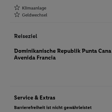
Klimaanlage
Geldwechsel
Klimaanlage
Geldwechsel
Reiseziel
Kiosk
Friseur
Dominikanische Republik Punta Cana
Disko
Avenida Francia
Kasino
Restaurant(s)
Konferenzraum
WLAN-Internet
Wäscheservice
Fahrradverleih
Service & Extras
Miniclub
Barrierefreiheit ist nicht gewährleistet
behindertengerecht