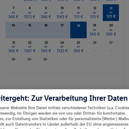
Animation für Kinder
7
8
9
10
11
12
13
Badminton
ab
ab
ab
ab
ab
ab
ab
513 €
566 €
1572 €
566 €
1543 €
513 €
513 €
Darts
14
15
16
17
19
20
18
Fitnessstudio
ab
ab
ab
566 €
566 €
566 €
Wassersport
21
22
23
24
25
26
27
Whirlpool
ab
ab
ab
ab
ab
566 €
1567 €
566 €
1532 €
566 €
-
-
28
29
30
-
-
-
Günstigster Preis p.P.
Preis p.P.
itergeht: Zur Verarbeitung Ihrer Daten
nserer Webseite Ihre Daten mittels verschiedener Techniken (u.a. Cookies
otwendig, im Übrigen werden sie von uns oder Dritten für komfortable
n, zur Erstellung von Statistiken oder für personalisierte (Werbe-) Ma
ießt auch Datentransfers in Länder außerhalb der EU ohne angemessenes