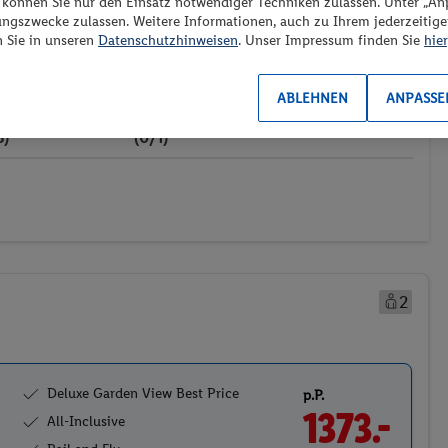
“ können Sie nur den Einsatz notwendiger Techniken zulassen. Unter „A
ungszwecke zulassen. Weitere Informationen, auch zu Ihrem jederzeitig
es los?
n Sie in unseren
Datenschutzhinweisen
. Unser Impressum finden Sie
hier
ABLEHNEN
ANPASSE
ransport
Weitere Filter
Preis aufsteigend
3)
(0/1)
2
Deluxe Garden View Best Price
p.P.
1373.-
All-Inclusive