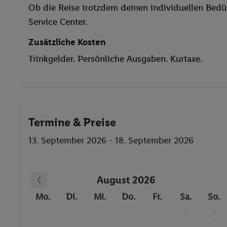
Ob die Reise trotzdem deinen individuellen Bedür
Bar
Service Center.
Hallenbad
Kinderpool/-bereich
Zusätzliche Kosten
Liegestühle
Trinkgelder. Persönliche Ausgaben. Kurtaxe.
Wasseraerobic
Sauna
Dampfbad
Bananenboot
Termine & Preise
Motorboot
Wellenreiten
13. September 2026 - 18. September 2026
Katamaran
Tischtennis
August 2026
Fitness-Studio
Basketball
Mo.
Di.
Mi.
Do.
Fr.
Sa.
So.
Billard / Snooker
1
2
-
-
Minigolf