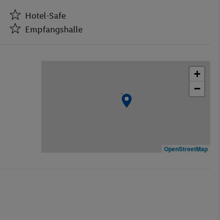
Hotel-Safe
Empfangshalle
Hotel-Safe
Empfangshalle
+
Geschäfte
−
Bar(s)
Theatersaal
Spielzimmer
Restaurant(s) mit Klimaanlage
Öffentliches Internet
OpenStreetMap
Zimmerservice
Medizinische Betreuung
Parkplatz
Spielplatz
Restaurant