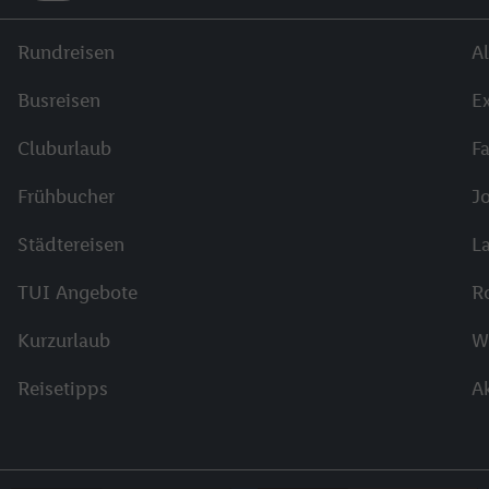
Rundreisen
Al
Busreisen
E
Cluburlaub
F
Frühbucher
J
Städtereisen
L
TUI Angebote
R
Kurzurlaub
W
Reisetipps
A