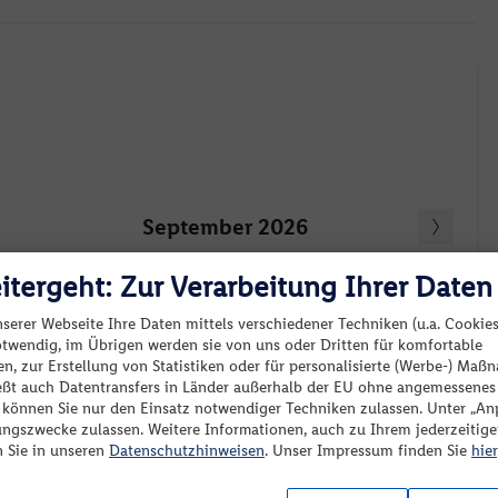
September 2026
Mo.
Di.
Mi.
Do.
Fr.
Sa.
So.
itergeht: Zur Verarbeitung Ihrer Daten
1
2
3
4
5
6
nserer Webseite Ihre Daten mittels verschiedener Techniken (u.a. Cookies
-
-
-
-
-
-
otwendig, im Übrigen werden sie von uns oder Dritten für komfortable
Keine passenden Angebote verfügbar.
7
8
9
10
11
12
13
n, zur Erstellung von Statistiken oder für personalisierte (Werbe-) Ma
ießt auch Datentransfers in Länder außerhalb der EU ohne angemessenes
-
-
-
-
-
-
-
eider sind zu Ihrer Suche keine passenden Angebote
“ können Sie nur den Einsatz notwendiger Techniken zulassen. Unter „A
14
15
16
17
18
19
20
ungszwecke zulassen. Weitere Informationen, auch zu Ihrem jederzeitig
erfügbar. Bitte ändern Sie Ihre Reisekriterien oder Filter.
n Sie in unseren
Datenschutzhinweisen
. Unser Impressum finden Sie
hier
-
-
-
-
-
-
-
21
22
23
24
25
26
27