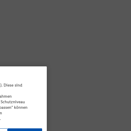
). Diese sind
ßnahmen
 Schutzniveau
npassen“ können
en
.