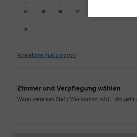
-
-
-
-
-
-
-
24
25
26
27
28
29
30
-
-
-
-
-
-
-
31
-
Reisedaten zurücksetzen
Zimmer und Verpflegung wählen
Wann verreisen Sie? |
Wer kommt mit?
| Wo geht 