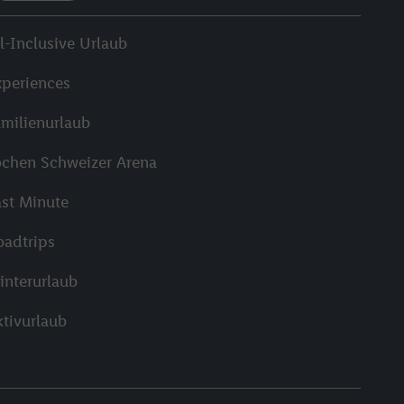
l-Inclusive Urlaub
xperiences
amilienurlaub
ochen Schweizer Arena
ast Minute
oadtrips
interurlaub
ktivurlaub