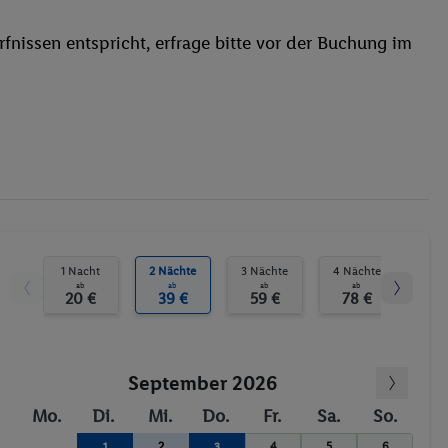
Waschgelegenheit
fnissen entspricht, erfrage bitte vor der Buchung im
Restaurant
Aufzug
WLAN
Kinderpool/-bereich
Liegestühle
Whirlpool
Sonnenterrasse
Massage
Windsurfen
1 Nacht
2 Nächte
3 Nächte
4 Nächte
5 N
ab
ab
ab
ab
Aerobic
20 €
39 €
59 €
78 €
9
Fahrrad/Mountainbike
Boccia
September 2026
Tennis
Darts
Mo.
Di.
Mi.
Do.
Fr.
Sa.
So.
Animation
2
4
5
6
1
3