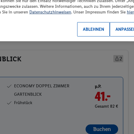
“ können Sie nur den Einsatz notwendiger Techniken zulassen. Unter „A
ungszwecke zulassen. Weitere Informationen, auch zu Ihrem jederzeitig
n Sie in unseren
Datenschutzhinweisen
. Unser Impressum finden Sie
hier
es los?
ABLEHNEN
ANPASSE
Preis aufsteigend
NBLICK
2
ECONOMY DOPPEL ZIMMER
p.P.
41.-
GARTENBLICK
Frühstück
Gesamt 82 €
Buchen