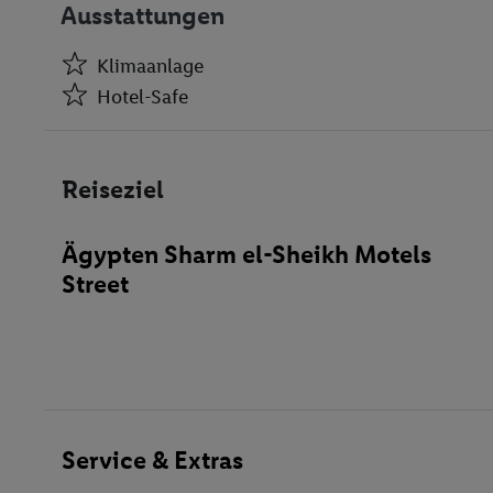
Ausstattungen
Klimaanlage
Hotel-Safe
Klimaanlage
Hotel-Safe
Reiseziel
Empfangshalle
Café
Ägypten Sharm el-Sheikh Motels
Geschäfte
Street
Bar(s)
Spielzimmer
Restaurant(s) mit Klimaanlage
Konferenzraum
WLAN-Internet
Wäscheservice
Service & Extras
Parkplatz