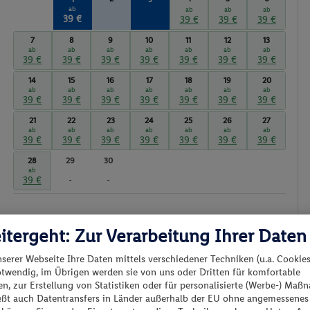
ab
ab
ab
ab
ab
Sauna
39 €
39 €
39 €
39 €
39 €
Massagen
7
8
9
10
11
12
13
ab
ab
ab
ab
ab
ab
ab
39 €
39 €
39 €
39 €
39 €
39 €
39 €
14
15
16
17
18
19
20
ab
ab
ab
ab
ab
ab
ab
39 €
39 €
39 €
39 €
39 €
39 €
39 €
21
22
23
24
25
26
27
ab
ab
ab
ab
ab
ab
ab
39 €
39 €
39 €
39 €
39 €
39 €
39 €
28
29
30
ab
39 €
-
-
itergeht: Zur Verarbeitung Ihrer Daten
Günstigster Preis p.P.
Preis p.P.
nserer Webseite Ihre Daten mittels verschiedener Techniken (u.a. Cookies
otwendig, im Übrigen werden sie von uns oder Dritten für komfortable
n, zur Erstellung von Statistiken oder für personalisierte (Werbe-) Ma
ießt auch Datentransfers in Länder außerhalb der EU ohne angemessenes