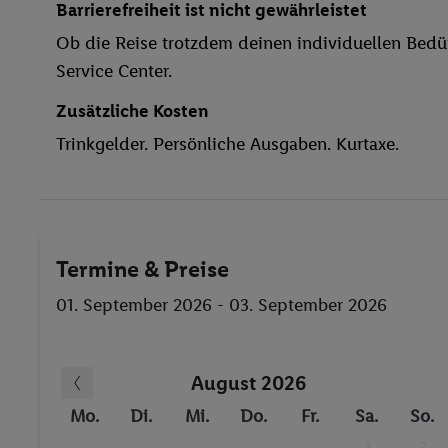
Barrierefreiheit ist nicht gewährleistet
Spielplatz
Ob die Reise trotzdem deinen individuellen Bedür
behindertengerecht
Service Center.
Bar
24h Rezeption
Zusätzliche Kosten
Außenpool(s)
Trinkgelder. Persönliche Ausgaben. Kurtaxe.
Pool- / Snackbar
Sonnenschirme
Sauna
Dampfbad
Termine & Preise
Tauchen
Tischtennis
01. September 2026 - 03. September 2026
Fitness-Studio
Billard / Snooker
August 2026
Animationsprogramm
Gymnastik
Mo.
Di.
Mi.
Do.
Fr.
Sa.
So.
Fitnessstudio
1
2