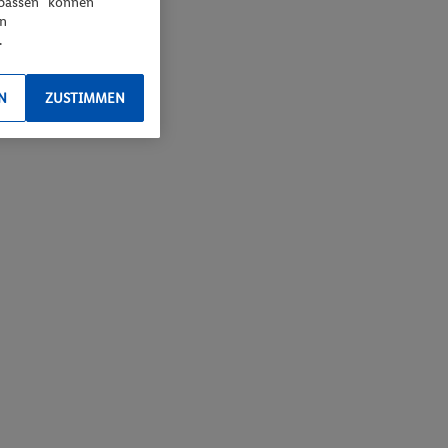
npassen“ können
en
.
N
ZUSTIMMEN