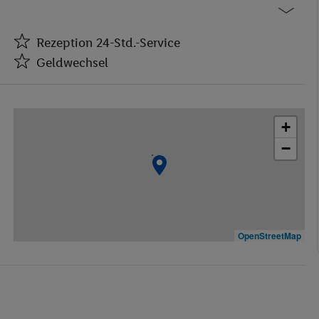
Rezeption 24-Std.-Service
Geldwechsel
Rezeption 24-Std.-Service
Geldwechsel
+
Aufzüge
−
Minimarkt
Friseur
Disko
Restaurant(s)
Restaurant(s) mit Nichtraucherbereich
OpenStreetMap
Öffentliches Internet
Zimmerservice
Medizinische Betreuung
Garage