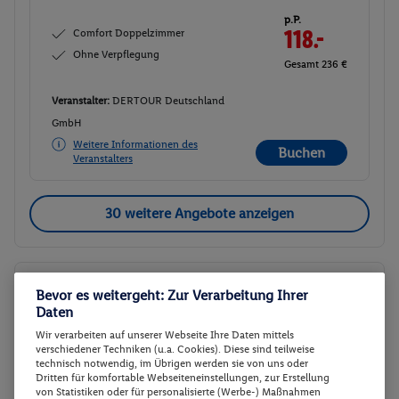
p.P.
Comfort Doppelzimmer
118.-
Ohne Verpflegung
Gesamt 236 €
Veranstalter:
DERTOUR Deutschland
GmbH
Weitere Informationen des
Buchen
Veranstalters
30 weitere Angebote anzeigen
Premium Doppel-/Zweibettzimmer
2
Bevor es weitergeht: Zur Verarbeitung Ihrer
Daten
Zimmerdetails
Wir verarbeiten auf unserer Webseite Ihre Daten mittels
verschiedener Techniken (u.a. Cookies). Diese sind teilweise
Premium Doppel-/Zweibettzimmer
Buchen
technisch notwendig, im Übrigen werden sie von uns oder
Dritten für komfortable Webseiteneinstellungen, zur Erstellung
20.12. - 22.12.2026
von Statistiken oder für personalisierte (Werbe-) Maßnahmen