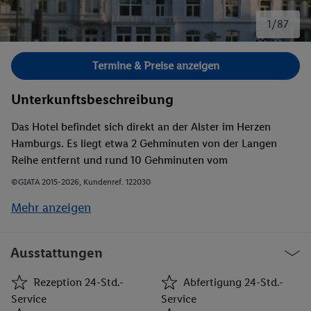
1/87
Bild 1 von 87.
Termine & Preise anzeigen
Unterkunftsbeschreibung
Das Hotel befindet sich direkt an der Alster im Herzen
Hamburgs. Es liegt etwa 2 Gehminuten von der Langen
Reihe entfernt und rund 10 Gehminuten vom
Hauptbahnhof Hamburg. Die Bushaltestelle Asklepios Klinik
©GIATA 2015-2026, Kundenref. 122030
St. Georg lässt sich nach etwa 3 min erreichen. Sie bietet
Mehr anzeigen
schnelle Anbindung an die Altstadt von Hamburg.
Ausstattungen
Rezeption 24-Std.-
Abfertigung 24-Std.-
Service
Service