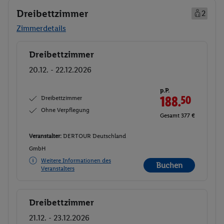
Dreibettzimmer
2
Zimmerdetails
Dreibettzimmer
Buchen
20.12. - 22.12.2026
p.P.
Dreibettzimmer
188.
50
Ohne Verpflegung
Gesamt 377 €
Veranstalter:
DERTOUR Deutschland
GmbH
Weitere Informationen des
Buchen
Veranstalters
Dreibettzimmer
Buchen
21.12. - 23.12.2026