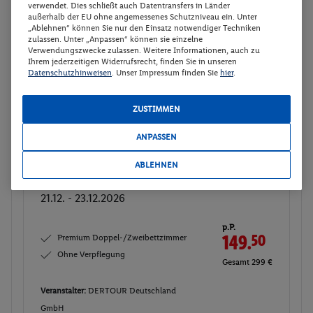
verwendet. Dies schließt auch Datentransfers in Länder
außerhalb der EU ohne angemessenes Schutzniveau ein. Unter
p.P.
„Ablehnen“ können Sie nur den Einsatz notwendiger Techniken
Premium Doppel-/Zweibettzimmer
149.
50
zulassen. Unter „Anpassen“ können sie einzelne
Ohne Verpflegung
Verwendungszwecke zulassen. Weitere Informationen, auch zu
Gesamt 299 €
Ihrem jederzeitigen Widerrufsrecht, finden Sie in unseren
Datenschutzhinweisen
. Unser Impressum finden Sie
hier
.
Veranstalter:
DERTOUR Deutschland
GmbH
ZUSTIMMEN
Weitere Informationen des
Buchen
Veranstalters
ANPASSEN
ABLEHNEN
Premium Doppel-/Zweibettzimmer
Buchen
21.12. - 23.12.2026
p.P.
Premium Doppel-/Zweibettzimmer
149.
50
Ohne Verpflegung
Gesamt 299 €
Veranstalter:
DERTOUR Deutschland
GmbH