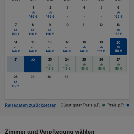
1
2
3
4
5
6
ab
ab
ab
146 €
146 €
-
-
-
166 €
7
8
9
10
11
12
13
ab
ab
ab
ab
183 €
146 €
146 €
-
-
-
132 €
14
15
16
17
18
19
20
ab
ab
ab
ab
ab
ab
ab
118 €
146 €
146 €
146 €
146 €
146 €
132 €
21
23
24
25
26
27
22
ab
ab
ab
ab
ab
ab
118 €
118 €
118 €
118 €
118 €
118 €
28
29
30
31
ab
132 €
-
-
-
Reisedaten zurücksetzen
Günstigster Preis p.P.
Preis p.P.
Zimmer und Verpflegung wählen