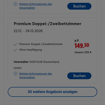
Weitere Informationen des
Buchen
Veranstalters
Premium Doppel-/Zweibettzimmer
Buchen
22.12. - 24.12.2026
p.P.
Premium Doppel-/Zweibettzimmer
149.
50
Ohne Verpflegung
Gesamt 299 €
Veranstalter:
DERTOUR Deutschland
GmbH
Weitere Informationen des
Buchen
Veranstalters
30 weitere Angebote anzeigen