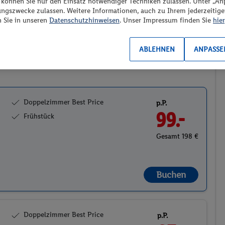
“ können Sie nur den Einsatz notwendiger Techniken zulassen. Unter „A
Preis aufsteigend
ungszwecke zulassen. Weitere Informationen, auch zu Ihrem jederzeitig
n Sie in unseren
Datenschutzhinweisen
. Unser Impressum finden Sie
hier
ABLEHNEN
ANPASSE
2
Doppelzimmer Best Price
p.P.
99.-
Frühstück
Gesamt 198 €
Buchen
Doppelzimmer Best Price
p.P.