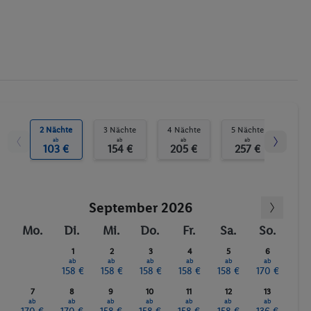
Tischtennis
Fitness-Studio
Fahrrad/Mountainbike
Billard / Snooker
Golf
Anzahl der Pools
Bräunungsstudio/Solarium
2 Nächte
3 Nächte
4 Nächte
5 Nächte
6 N
ab
ab
ab
ab
Sauna
103 €
154 €
205 €
257 €
30
September 2026
Mo.
Di.
Mi.
Do.
Fr.
Sa.
So.
1
2
3
4
5
6
ab
ab
ab
ab
ab
ab
158 €
158 €
158 €
158 €
158 €
170 €
7
8
9
10
11
12
13
ab
ab
ab
ab
ab
ab
ab