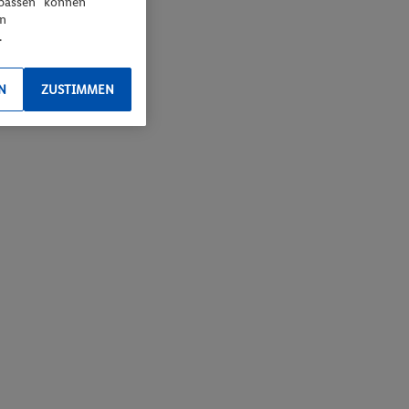
npassen“ können
en
.
N
ZUSTIMMEN