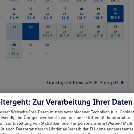
170 €
170 €
158 €
158 €
158 €
158 €
136 €
14
15
16
17
18
19
20
ab
ab
ab
ab
ab
ab
ab
103 €
114 €
114 €
114 €
114 €
114 €
114 €
21
23
24
25
26
27
22
ab
ab
ab
ab
ab
ab
103 €
103 €
103 €
103 €
103 €
103 €
28
29
30
ab
103 €
-
-
Günstigster Preis p.P.
Preis p.P.
itergeht: Zur Verarbeitung Ihrer Daten
nserer Webseite Ihre Daten mittels verschiedener Techniken (u.a. Cookies
otwendig, im Übrigen werden sie von uns oder Dritten für komfortable
n, zur Erstellung von Statistiken oder für personalisierte (Werbe-) Ma
es los?
ießt auch Datentransfers in Länder außerhalb der EU ohne angemessenes