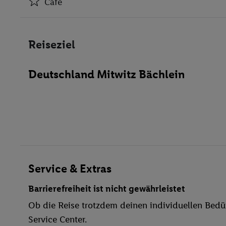
Café
Hotel-Safe
Café
Reiseziel
Spielzimmer
Konferenzraum
Deutschland Mitwitz Bächlein
WLAN-Internet
Fahrradkeller
Miniclub
TV-Raum
Haustiere
Restaurant
Aufzug
Service & Extras
Haustiere erlaubt
Barrierefreiheit ist nicht gewährleistet
Außenpool(s)
Ob die Reise trotzdem deinen individuellen Bedür
Liegestühle
Service Center.
Sauna