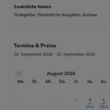
Massage
Zusätzliche Kosten
Squash
Trinkgelder. Persönliche Ausgaben. Kurtaxe.
Reiten
Beach-Volleyball
Bowlingbahn
Tennis
Termine & Preise
Darts
Fitnessstudio
20. September 2026 - 22. September 2026
Massagen
August 2026
Mo.
Di.
Mi.
Do.
Fr.
Sa.
So.
1
2
-
-
3
4
5
6
7
8
9
ab
ab
-
-
-
-
-
179 €
170 €