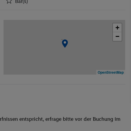
Bar(s)
Aufzüge
Bar(s)
+
Restaurant(s)
−
Öffentliches Internet
Wäscheservice
Parkplatz
Spielplatz
Waschgelegenheit
OpenStreetMap
behindertengerecht
Bar
WLAN
Hallenbad
Kinderpool/-bereich
fnissen entspricht, erfrage bitte vor der Buchung im
Sonnenschirme
Sonnenterrasse