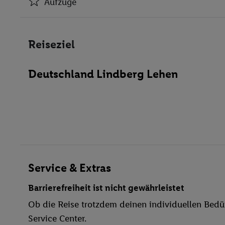
Aufzüge
Klimaanlage
Aufzüge
Reiseziel
Bar(s)
Spielzimmer
Deutschland Lindberg Lehen
Konferenzraum
WLAN-Internet
Fahrradverleih
Garage
Spielplatz
Haustiere
Bar
Service & Extras
WLAN
Barrierefreiheit ist nicht gewährleistet
Hallenbad
Ob die Reise trotzdem deinen individuellen Bedür
Kinderpool/-bereich
Service Center.
Sonnenschirme