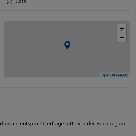
Café
Hotel-Safe
Café
+
Kasino
−
Restaurant(s)
Öffentliches Internet
Zimmerservice
Parkplatz
Miniclub
OpenStreetMap
TV-Raum
Restaurant
Aufzug
Haustiere erlaubt
Außenpool(s)
fnissen entspricht, erfrage bitte vor der Buchung im
Liegestühle
Sauna