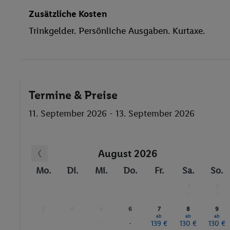
Sonnenterrasse
Zusätzliche Kosten
Massage
Trinkgelder. Persönliche Ausgaben. Kurtaxe.
Tischtennis
Fahrrad/Mountainbike
Golf
Badminton
Termine & Preise
Gymnastik
Bräunungsstudio/Solarium
11. September 2026 - 13. September 2026
Wassersport
Massagen
August 2026
Mo.
Di.
Mi.
Do.
Fr.
Sa.
So.
1
2
-
-
3
4
5
6
7
8
9
ab
ab
ab
-
-
-
-
139 €
130 €
130 €