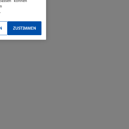
npassen“ können
en
.
N
ZUSTIMMEN