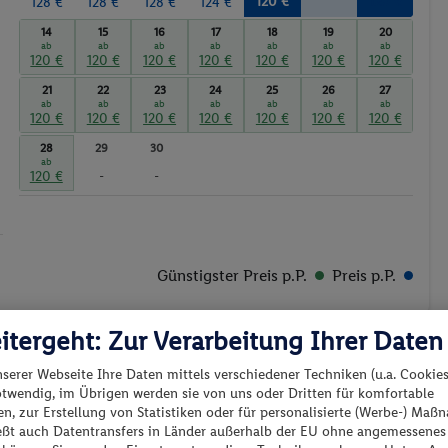
120 €
120 €
128 €
128 €
128 €
124 €
14
15
16
17
18
19
20
ab
ab
ab
ab
ab
ab
ab
120 €
120 €
120 €
120 €
120 €
120 €
120 €
21
22
23
24
25
26
27
ab
ab
ab
ab
ab
ab
ab
120 €
120 €
120 €
120 €
120 €
120 €
120 €
28
29
30
ab
120 €
-
-
Günstigster Preis p.P.
Preis p.P.
itergeht: Zur Verarbeitung Ihrer Daten
nserer Webseite Ihre Daten mittels verschiedener Techniken (u.a. Cookies
otwendig, im Übrigen werden sie von uns oder Dritten für komfortable
n, zur Erstellung von Statistiken oder für personalisierte (Werbe-) Ma
es los?
ießt auch Datentransfers in Länder außerhalb der EU ohne angemessenes