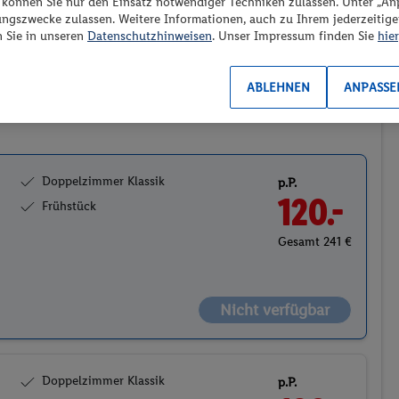
“ können Sie nur den Einsatz notwendiger Techniken zulassen. Unter „A
Preis aufsteigend
ungszwecke zulassen. Weitere Informationen, auch zu Ihrem jederzeitig
n Sie in unseren
Datenschutzhinweisen
. Unser Impressum finden Sie
hier
ABLEHNEN
ANPASSE
2
Doppelzimmer Klassik
p.P.
120.-
Frühstück
Gesamt 241 €
Nicht verfügbar
Doppelzimmer Klassik
p.P.