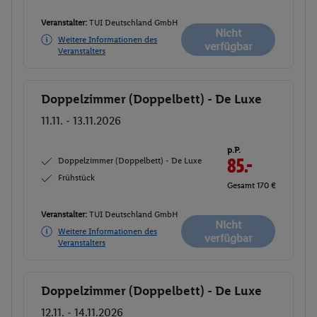
Veranstalter:
TUI Deutschland GmbH
Nicht
Weitere Informationen des
verfügbar
Veranstalters
Doppelzimmer (Doppelbett) - De Luxe
Buchen
11.11. - 13.11.2026
p.P.
Doppelzimmer (Doppelbett) - De Luxe
85.-
Frühstück
Gesamt 170 €
Veranstalter:
TUI Deutschland GmbH
Nicht
Weitere Informationen des
verfügbar
Veranstalters
Doppelzimmer (Doppelbett) - De Luxe
Buchen
12.11. - 14.11.2026