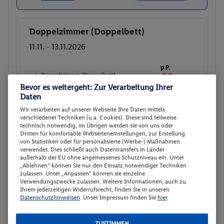
Doppelzimmer (Doppelbett)
Buchen
11.11. - 13.11.2026
p.P.
Doppelzimmer (Doppelbett)
68.-
Bevor es weitergeht: Zur Verarbeitung Ihrer
Frühstück
Gesamt 136 €
Daten
Wir verarbeiten auf unserer Webseite Ihre Daten mittels
Veranstalter:
TUI Deutschland GmbH
verschiedener Techniken (u.a. Cookies). Diese sind teilweise
Nicht
Weitere Informationen des
technisch notwendig, im Übrigen werden sie von uns oder
verfügbar
Veranstalters
Dritten für komfortable Webseiteneinstellungen, zur Erstellung
von Statistiken oder für personalisierte (Werbe-) Maßnahmen
verwendet. Dies schließt auch Datentransfers in Länder
außerhalb der EU ohne angemessenes Schutzniveau ein. Unter
Doppelzimmer (Doppelbett)
„Ablehnen“ können Sie nur den Einsatz notwendiger Techniken
Buchen
zulassen. Unter „Anpassen“ können sie einzelne
12.11. - 14.11.2026
Verwendungszwecke zulassen. Weitere Informationen, auch zu
Ihrem jederzeitigen Widerrufsrecht, finden Sie in unseren
Datenschutzhinweisen
. Unser Impressum finden Sie
hier
.
p.P.
Doppelzimmer (Doppelbett)
68.-
Frühstück
ZUSTIMMEN