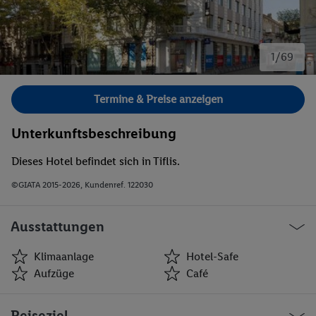
1/69
Bild 1 von 69.
Termine & Preise anzeigen
Unterkunftsbeschreibung
Dieses Hotel befindet sich in Tiflis.
©GIATA 2015-2026, Kundenref. 122030
Ausstattungen
Klimaanlage
Hotel-Safe
Aufzüge
Café
Klimaanlage
Hotel-Safe
Reiseziel