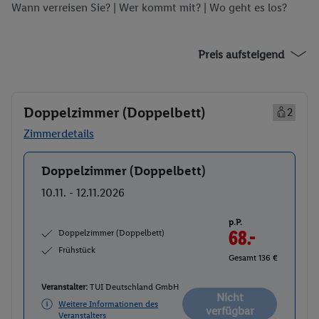
Wann verreisen Sie? |
Wer kommt mit?
| Wo geht es los?
Preis aufsteigend
Doppelzimmer (Doppelbett)
2
Zimmerdetails
Doppelzimmer (Doppelbett)
Buchen
10.11. - 12.11.2026
p.P.
Doppelzimmer (Doppelbett)
68.-
Frühstück
Gesamt 136 €
Veranstalter:
TUI Deutschland GmbH
Nicht
Weitere Informationen des
verfügbar
Veranstalters