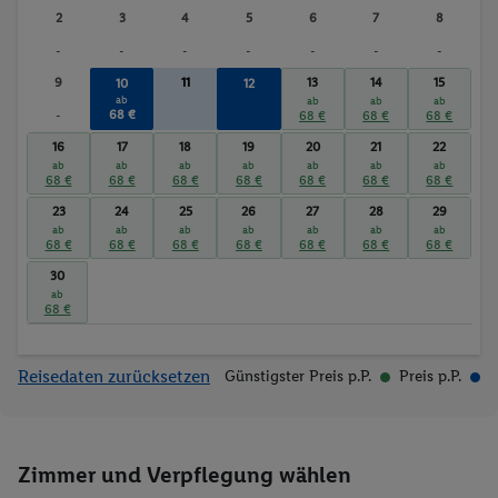
2
3
4
5
6
7
8
-
-
-
-
-
-
-
9
11
13
14
15
10
12
ab
ab
ab
ab
ab
68 €
68 €
-
68 €
68 €
68 €
16
17
18
19
20
21
22
ab
ab
ab
ab
ab
ab
ab
68 €
68 €
68 €
68 €
68 €
68 €
68 €
23
24
25
26
27
28
29
ab
ab
ab
ab
ab
ab
ab
68 €
68 €
68 €
68 €
68 €
68 €
68 €
30
ab
68 €
Reisedaten zurücksetzen
Günstigster Preis p.P.
Preis p.P.
Zimmer und Verpflegung wählen