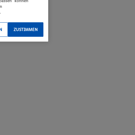
npassen“ können
en
.
N
ZUSTIMMEN