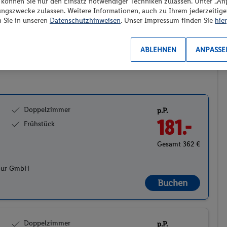
“ können Sie nur den Einsatz notwendiger Techniken zulassen. Unter „A
ungszwecke zulassen. Weitere Informationen, auch zu Ihrem jederzeitig
Preis aufsteigend
n Sie in unseren
Datenschutzhinweisen
. Unser Impressum finden Sie
hier
ABLEHNEN
ANPASSE
2
Doppelzimmer
p.P.
181.-
Frühstück
Gesamt 362 €
Tour GmbH
Buchen
Doppelzimmer
p.P.