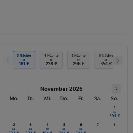
3 Nächte
4 Nächte
5 Nächte
6 Nächte
7 N
ab
ab
ab
ab
181 €
238 €
296 €
354 €
41
November 2026
Mo.
Di.
Mi.
Do.
Fr.
Sa.
So.
1
ab
394 €
2
3
4
5
6
7
8
ab
ab
ab
ab
ab