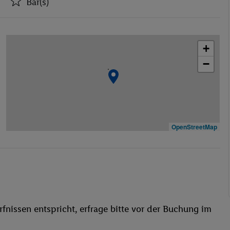
Bar(s)
Hotel-Safe
Bar(s)
+
Konferenzraum
−
WLAN-Internet
Wäscheservice
Fahrradverleih
TV-Raum
Bar
OpenStreetMap
Außenpool(s)
Liegestühle
Sonnenterrasse
Jet Ski
Fahrrad/Mountainbike
fnissen entspricht, erfrage bitte vor der Buchung im
Wassersport
Massagen