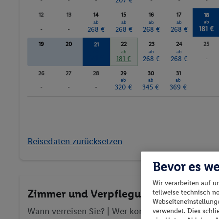
-
-
-
207 €
-
-
-
12
13
14
15
16
17
18
ab
ab
ab
ab
ab
181 €
-
-
268 €
268 €
268 €
268 €
19
20
22
23
24
25
21
ab
ab
ab
ab
181 €
181 €
268 €
268 €
-
26
27
28
29
30
31
ab
ab
ab
-
-
-
320 €
345 €
369 €
Reisedaten zurücksetzen
Bevor es we
Wir verarbeiten auf u
Zimmer und Verpflegung wählen
teilweise technisch n
Webseiteneinstellunge
Wann verreisen Sie? |
Wer kommt mit?
| Wo geht 
verwendet. Dies schl