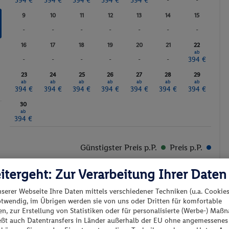
394 €
394 €
394 €
394 €
394 €
-
-
9
10
11
12
13
14
15
-
-
-
-
-
-
-
16
17
18
19
20
21
22
ab
-
-
-
-
-
-
394 €
23
24
25
26
27
28
29
ab
ab
ab
ab
ab
ab
ab
394 €
394 €
394 €
394 €
394 €
394 €
394 €
30
ab
394 €
Günstigster Preis p.P.
Preis p.P.
itergeht: Zur Verarbeitung Ihrer Daten
nserer Webseite Ihre Daten mittels verschiedener Techniken (u.a. Cookies
otwendig, im Übrigen werden sie von uns oder Dritten für komfortable
n, zur Erstellung von Statistiken oder für personalisierte (Werbe-) Ma
es los?
ießt auch Datentransfers in Länder außerhalb der EU ohne angemessenes