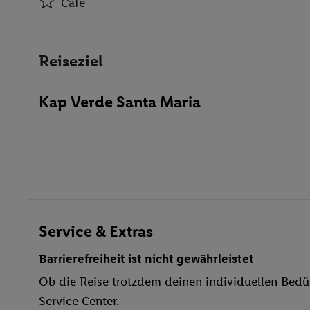
Café
Klimaanlage
Café
Reiseziel
Restaurant(s)
Öffentliches Internet
Kap Verde Santa Maria
Zimmerservice
Medizinische Betreuung
Parkplatz
Restaurant
WLAN
Pool- / Snackbar
Sauna
Service & Extras
Massage
Barrierefreiheit ist nicht gewährleistet
Windsurfen
Ob die Reise trotzdem deinen individuellen Bedür
Anzahl der Pools
Service Center.
Sauna