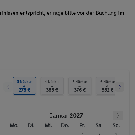
Garage
fnissen entspricht, erfrage bitte vor der Buchung im
Spielplatz
Waschgelegenheit
behindertengerecht
Bar
WLAN
Außenpool(s)
Liegestühle
Whirlpool
Sonnenterrasse
3 Nächte
4 Nächte
5 Nächte
6 Nächte
7 N
ab
ab
ab
ab
Massage
278 €
366 €
376 €
562 €
69
Aerobic
Reiten
Januar 2027
Billard / Snooker
Animation für Kinder
Mo.
Di.
Mi.
Do.
Fr.
Sa.
So.
Anzahl der Pools
1
2
3