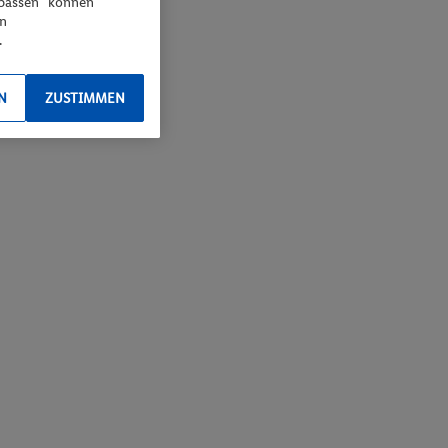
npassen“ können
en
.
N
ZUSTIMMEN