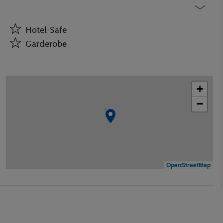
Hotel-Safe
Garderobe
Hotel-Safe
Garderobe
+
Aufzüge
−
Geschäfte
Pub(s)
Spielzimmer
Restaurant(s) mit Klimaanlage
Restaurant(s) mit Kinderhochstühlen
OpenStreetMap
Öffentliches Internet
Zimmerservice
Medizinische Betreuung
Fahrradverleih