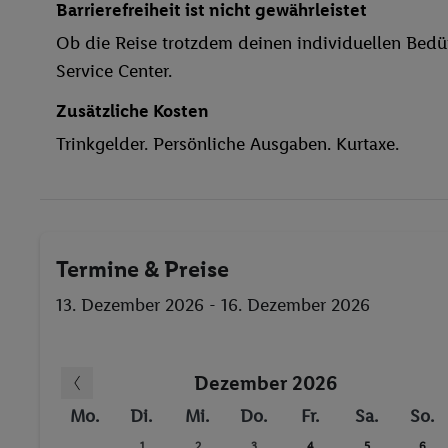
Barrierefreiheit ist nicht gewährleistet
Parkplatz
Ob die Reise trotzdem deinen individuellen Bedür
Miniclub
Service Center.
TV-Raum
Haustiere
Zusätzliche Kosten
Restaurant
Trinkgelder. Persönliche Ausgaben. Kurtaxe.
Aufzug
Haustiere erlaubt
Pool(s) mit Süßwasser
Sonnenschirme
Termine & Preise
Sauna
Dampfbad
13. Dezember 2026 - 16. Dezember 2026
Tischtennis
Fitness-Studio
Dezember 2026
Fahrrad/Mountainbike
Animationsprogramm
Mo.
Di.
Mi.
Do.
Fr.
Sa.
So.
Tennis
1
2
3
4
5
6