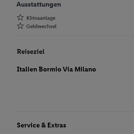
Ausstattungen
Klimaanlage
Geldwechsel
Klimaanlage
Geldwechsel
Reiseziel
Empfangshalle
Café
Italien Bormio Via Milano
Bar(s)
Disko
Restaurant(s)
Restaurant(s) mit Nichtraucherbereich
Konferenzraum
WLAN-Internet
Wäscheservice
Service & Extras
Fahrradkeller