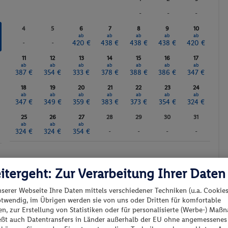
Gymnastik
-
-
-
Fitnessstudio
4
5
6
7
8
9
10
ab
ab
ab
ab
ab
Sauna
-
-
420 €
438 €
438 €
438 €
420 €
Massagen
11
12
13
14
15
16
17
ab
ab
ab
ab
ab
ab
ab
387 €
354 €
333 €
378 €
388 €
386 €
347 €
18
19
20
21
22
23
24
ab
ab
ab
ab
ab
ab
ab
347 €
349 €
359 €
383 €
373 €
354 €
324 €
25
26
27
28
29
30
31
ab
ab
ab
324 €
324 €
354 €
-
-
-
-
Günstigster Preis p.P.
Preis p.P.
itergeht: Zur Verarbeitung Ihrer Daten
nserer Webseite Ihre Daten mittels verschiedener Techniken (u.a. Cookies
otwendig, im Übrigen werden sie von uns oder Dritten für komfortable
n, zur Erstellung von Statistiken oder für personalisierte (Werbe-) Ma
ießt auch Datentransfers in Länder außerhalb der EU ohne angemessenes