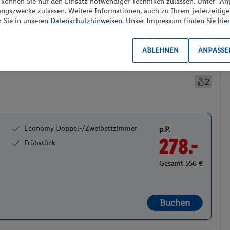
“ können Sie nur den Einsatz notwendiger Techniken zulassen. Unter „A
es los?
ungszwecke zulassen. Weitere Informationen, auch zu Ihrem jederzeitig
n Sie in unseren
Datenschutzhinweisen
. Unser Impressum finden Sie
hier
Preis aufsteigend
ABLEHNEN
ANPASSE
2
Economy Doppel-/Zweibettzimmer
p.P.
278.-
Frühstück
Gesamt 556 €
Buchen