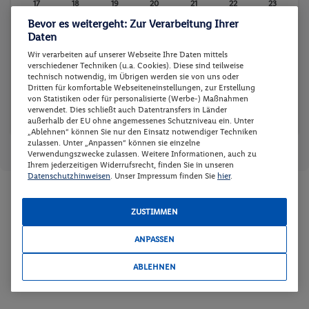
17
18
19
20
21
22
23
Bevor es weitergeht: Zur Verarbeitung Ihrer
-
-
-
-
-
-
-
Daten
24
25
26
27
28
29
30
Wir verarbeiten auf unserer Webseite Ihre Daten mittels
-
-
-
-
-
-
-
verschiedener Techniken (u.a. Cookies). Diese sind teilweise
technisch notwendig, im Übrigen werden sie von uns oder
31
Dritten für komfortable Webseiteneinstellungen, zur Erstellung
von Statistiken oder für personalisierte (Werbe-) Maßnahmen
-
verwendet. Dies schließt auch Datentransfers in Länder
außerhalb der EU ohne angemessenes Schutzniveau ein. Unter
„Ablehnen“ können Sie nur den Einsatz notwendiger Techniken
zulassen. Unter „Anpassen“ können sie einzelne
Reisedaten zurücksetzen
Günstigster Preis p.P.
Preis p.P.
Verwendungszwecke zulassen. Weitere Informationen, auch zu
Ihrem jederzeitigen Widerrufsrecht, finden Sie in unseren
Datenschutzhinweisen
. Unser Impressum finden Sie
hier
.
Zimmer und Verpflegung wählen
ZUSTIMMEN
Wann verreisen Sie? |
Wer kommt mit?
| Wo geht es los?
ANPASSEN
ABLEHNEN
Preis aufsteigend