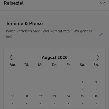
Reiseziel
Termine & Preise
Wann verreisen Sie? |
Wer kommt mit?
| Wo geht es
los?
August 2026
Mo.
Di.
Mi.
Do.
Fr.
Sa.
So.
1
2
-
-
3
4
5
6
7
8
9
-
-
-
-
-
-
-
10
11
12
13
14
15
16
-
-
-
-
-
-
-