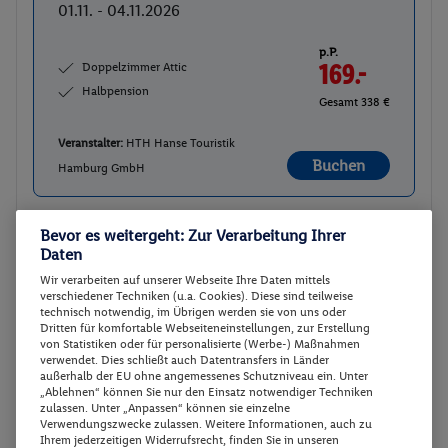
01.11. - 04.11.2026
p.P.
Doppelzimmer Attic
169.-
Halbpension
Gesamt 338 €
Veranstalter:
HTH Hanse Touristik
Buchen
Hamburg GmbH
Bevor es weitergeht: Zur Verarbeitung Ihrer
Doppelzimmer Attic
Buchen
Daten
02.11. - 05.11.2026
Wir verarbeiten auf unserer Webseite Ihre Daten mittels
verschiedener Techniken (u.a. Cookies). Diese sind teilweise
technisch notwendig, im Übrigen werden sie von uns oder
p.P.
Doppelzimmer Attic
169.-
Dritten für komfortable Webseiteneinstellungen, zur Erstellung
von Statistiken oder für personalisierte (Werbe-) Maßnahmen
Halbpension
verwendet. Dies schließt auch Datentransfers in Länder
Gesamt 338 €
außerhalb der EU ohne angemessenes Schutzniveau ein. Unter
„Ablehnen“ können Sie nur den Einsatz notwendiger Techniken
Veranstalter:
HTH Hanse Touristik
zulassen. Unter „Anpassen“ können sie einzelne
Buchen
Verwendungszwecke zulassen. Weitere Informationen, auch zu
Hamburg GmbH
Ihrem jederzeitigen Widerrufsrecht, finden Sie in unseren