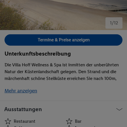
1/12
Bild 1 von 12.
Termine & Preise anzeigen
Unterkunftsbeschreibung
Die Villa Hoff Wellness & Spa ist inmitten der unberührten
Natur der Küstenlandschaft gelegen. Den Strand und die
märchenhaft schöne Steilküste erreichen Sie nach 100m,
den Ortskern in etwa 250m. Die Villa Hoff bietet eine
Mehr anzeigen
Kombination aus modernem Komfort und traditionellem
Flair, was sie zu einem beliebten Ziel für Urlauber macht.
Ausstattung: Lobby mit Kaminecke, Restaurant Salmon,
Ausstattungen
Café und Bar sowie, je kostenfrei, WLAN und Parkplätze
(nach Verfügbarkeit), Wellnessbereich mit Innenpool,
Restaurant
Bar
Whirlpool und Sauna. Gegen Gebühr: Massagen und