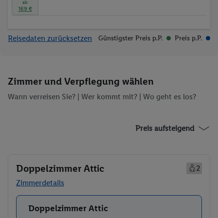
ab
Bis 30 Tage vor Reiseantritt kann die Buchung einmalig
169 €
kostenfrei umgebucht werden.
Reisedaten zurücksetzen
Günstigster Preis p.P.
Preis p.P.
Zimmer und Verpflegung wählen
Wann verreisen Sie? |
Wer kommt mit?
| Wo geht es los?
Preis aufsteigend
Doppelzimmer Attic
2
Zimmerdetails
Doppelzimmer Attic
Buchen