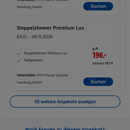
Buchen
Hamburg GmbH
Doppelzimmer Premium Lux
Buchen
03.11. - 06.11.2026
p.P.
Doppelzimmer Premium Lux
196.-
Halbpension
Gesamt 392 €
Veranstalter:
HTH Hanse Touristik
Buchen
Hamburg GmbH
30 weitere Angebote anzeigen
Noch Fragen zu diesem Angebot?