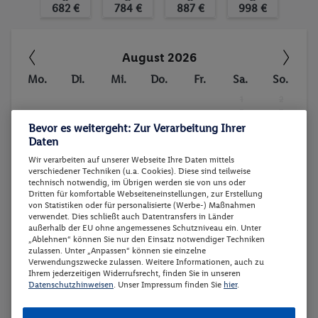
682 €
784 €
887 €
998 €
Urlaub am Gardasee. Der Parco delle Fontanelle ist ein
Bei Unterbringung im Mobilheim Standard mit 2 Vollzahlern
verstecktes Juwel in Toscolano Maderno, das von
erhalten bis zu 3 Personen 100 % Ermäßigung
vielen Touristen übersehen wird. Dieser Park bietet
August 2026
eine ruhige Oase der Erholung, umgeben von üppiger
Mo.
Di.
Mi.
Do.
Fr.
Sa.
So.
Ob die Reise trotzdem Ihren individuellen Bedürfnissen
Vegetation und alten Bäumen.
entspricht, erfragen Sie bitte vor Buchung im Service
1
2
-
-
Center.
Bevor es weitergeht: Zur Verarbeitung Ihrer
3
4
5
6
7
8
9
Daten
-
-
-
-
-
-
-
Wir verarbeiten auf unserer Webseite Ihre Daten mittels
Flex-Option zu buchbar ab € 29.-
10
11
12
13
14
15
16
verschiedener Techniken (u.a. Cookies). Diese sind teilweise
CIN-Code: IT017187B15DHW5SCZ
technisch notwendig, im Übrigen werden sie von uns oder
-
-
-
-
-
-
-
Dritten für komfortable Webseiteneinstellungen, zur Erstellung
von Statistiken oder für personalisierte (Werbe-) Maßnahmen
17
18
19
20
21
22
23
verwendet. Dies schließt auch Datentransfers in Länder
ab
ab
ab
Zu diesem Angebot können Sie gegen eine Gebühr von €
außerhalb der EU ohne angemessenes Schutzniveau ein. Unter
-
-
-
-
734 €
726 €
704 €
„Ablehnen“ können Sie nur den Einsatz notwendiger Techniken
29.- pro Person. unseren Flex-Tarif als Zusatzleistung
zulassen. Unter „Anpassen“ können sie einzelne
24
25
26
27
28
29
30
hinzubuchen. Mit dem Flex-Tarif können Sie Ihre gebuchte
Verwendungszwecke zulassen. Weitere Informationen, auch zu
ab
Ihrem jederzeitigen Widerrufsrecht, finden Sie in unseren
682 €
-
-
-
-
-
-
Reise bis 22 Tage vor Anreise kostenlos stornieren oder
Datenschutzhinweisen
. Unser Impressum finden Sie
hier
.
31
umbuchen. Die Buchung erfolgt direkt bei der
Reisebuchung telefonisch mit dem Code FLEX29 oder kann
-