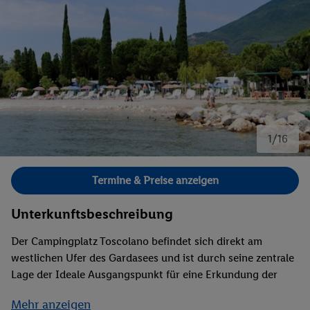
1/16
Bild 1 von 16.
Termine & Preise anzeigen
Unterkunftsbeschreibung
Der Campingplatz Toscolano befindet sich direkt am
westlichen Ufer des Gardasees und ist durch seine zentrale
Lage der Ideale Ausgangspunkt für eine Erkundung der
Ortschaft. Entspannen können Sie hier im Pool oder direkt
Mehr anzeigen
am Strand. Wenn Sie lieber körperlich aktiv sein möchten,