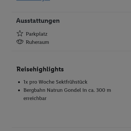
ein Restaurant und die Hotelbar sowie ein Stüberl
ausgewiesenen Bereichen gestattet.
Ausstattungen
Parkplatz
Ruheraum
Parkplatz
Ruheraum
Reisehighlights
Dampfbad
Lift
1x pro Woche Sektfrühstück
Restaurant
Bergbahn Natrun Gondel in ca. 300 m
erreichbar