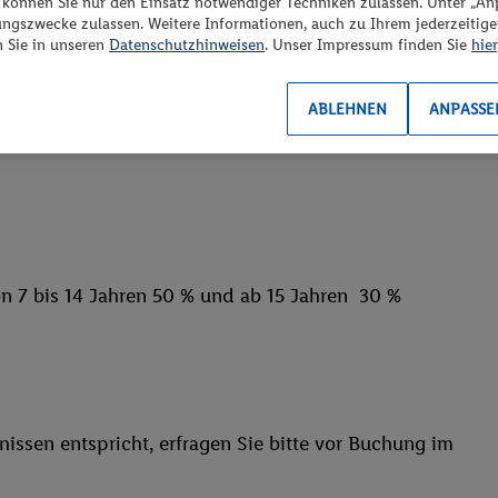
“ können Sie nur den Einsatz notwendiger Techniken zulassen. Unter „A
ungszwecke zulassen. Weitere Informationen, auch zu Ihrem jederzeitig
n Sie in unseren
Datenschutzhinweisen
. Unser Impressum finden Sie
hier
ABLEHNEN
ANPASSE
 von 7 bis 14 Jahren 50 % und ab 15 Jahren 30 %
issen entspricht, erfragen Sie bitte vor Buchung im