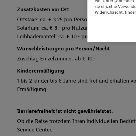
ein. Unter „Ablehnen
sie einzelne Verwend
Zusatzkosten vor Ort
Widerrufsrecht, finde
Ortstaxe: ca. € 3.25 pro Person/Tag
Solarium: ca. € 8.- pro Nutzung
Leihbademantel: ca. € 10.- pro Aufenthalt
Wunschleistungen pro Person/Nacht
Zuschlag Einzelzimmer: ab € 10.-
Kinderermäßigung
1 bis 2 kinder bis 6 Jahre sind frei und erhalten
Ermäßigung
Barrierefreiheit ist nicht gewährleistet.
Ob die Reise trotzdem Ihren individuellen Bedürfn
Service Center.