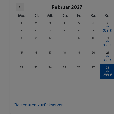
Februar 2027
Mo.
Di.
Mi.
Do.
Fr.
Sa.
So.
1
2
3
4
5
6
7
ab
-
-
-
-
-
-
339 €
8
9
10
11
12
13
14
ab
-
-
-
-
-
-
339 €
15
16
17
18
19
20
21
ab
-
-
-
-
-
-
339 €
22
23
24
25
26
27
28
ab
299 €
-
-
-
-
-
-
Reisedaten zurücksetzen