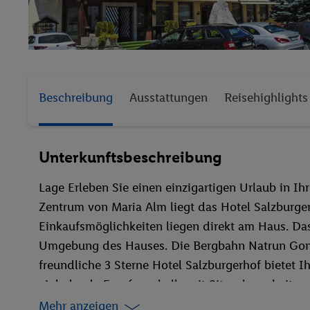
Beschreibung
Ausstattungen
Reisehighlights
Unterkunftsbeschreibung
Lage Erleben Sie einen einzigartigen Urlaub in Ih
Zentrum von Maria Alm liegt das Hotel Salzburge
Einkaufsmöglichkeiten liegen direkt am Haus. Da
Umgebung des Hauses. Die Bergbahn Natrun Gonde
freundliche 3 Sterne Hotel Salzburgerhof bietet
einladende Empfangshalle mit Sitzgelegenheit u
Wellnessbereich mit Sauna, Dampfbad, Ruheraum 
Mehr anzeigen