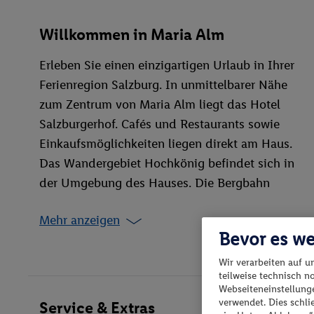
Willkommen in Maria Alm
Erleben Sie einen einzigartigen Urlaub in Ihrer
Ferienregion Salzburg. In unmittelbarer Nähe
zum Zentrum von Maria Alm liegt das Hotel
Salzburgerhof. Cafés und Restaurants sowie
Einkaufsmöglichkeiten liegen direkt am Haus.
Das Wandergebiet Hochkönig befindet sich in
der Umgebung des Hauses. Die Bergbahn
Natrun Gondel erreichen Sie nach ca. 300 m.
Mehr anzeigen
Bevor es we
Wir verarbeiten auf u
teilweise technisch n
Webseiteneinstellunge
verwendet. Dies schl
Service & Extras