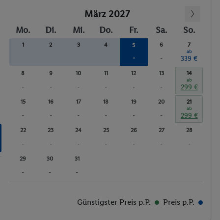
März 2027
Mo.
Di.
Mi.
Do.
Fr.
Sa.
So.
1
2
3
4
6
7
5
ab
-
-
339 €
8
9
10
11
12
13
14
ab
-
-
-
-
-
-
299 €
15
16
17
18
19
20
21
ab
-
-
-
-
-
-
299 €
22
23
24
25
26
27
28
-
-
-
-
-
-
-
29
30
31
-
-
-
Günstigster Preis p.P.
Preis p.P.