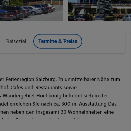
Reiseziel
Termine & Preise
rer Ferienregion Salzburg. In unmittelbarer Nähe zum
rhof. Cafés und Restaurants sowie
s Wandergebiet Hochkönig befindet sich in der
l erreichen Sie nach ca. 300 m. Ausstattung Das
 Ihnen neben den insgesamt 39 Wohneinheiten eine
nd eine Rezeption sowie einen schönen
und Solarium. Für Ihr leibliches Wohl stehen Ihnen