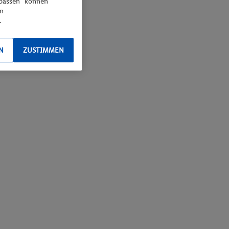
npassen“ können
en
.
N
ZUSTIMMEN