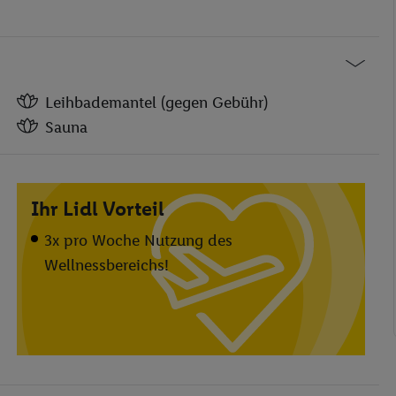
 zur Verfügung. Das Rauchen ist nur in
Leihbademantel (gegen Gebühr)
Sauna
Leihbademantel (gegen Gebühr)
Sauna
Ihr Lidl Vorteil
Rezeption
Bar
3x pro Woche Nutzung des
Wellnessbereichs!