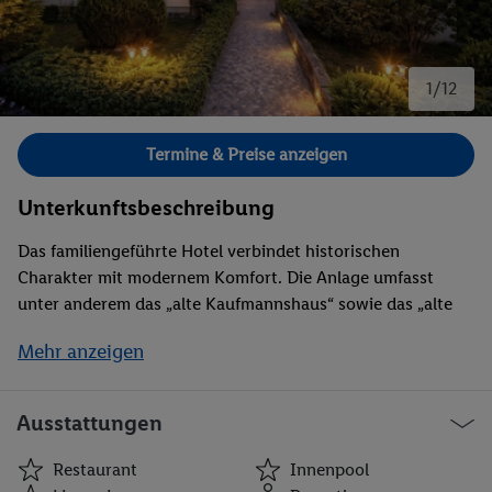
1/12
Bild 1 von 12.
Termine & Preise anzeigen
Unterkunftsbeschreibung
Das familiengeführte Hotel verbindet historischen
Charakter mit modernem Komfort. Die Anlage umfasst
unter anderem das „alte Kaufmannshaus“ sowie das „alte
Amtshaus“, wodurch sich ein harmonisches Zusammenspiel
Mehr anzeigen
aus gewachsener Bausubstanz und zeitgemäßer Hotellerie
ergibt. Der Charme der historischen Gebäude wird durch
eine gepflegte Innenausstattung ergänzt, die auf Ruhe,
Ausstattungen
Großzügigkeit und Behaglichkeit ausgelegt ist.
Ausstattung: Rezeption, Restaurant, WLAN,
Restaurant
Innenpool
Parkmöglichkeiten (nach Verfügbarkeit), großzügiger