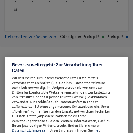
-
-
-
-
-
-
-
31
-
Reisedaten zurücksetzen
Günstigster Preis p.P.
Preis p.P.
Zimmer und Verpflegung wählen
Bevor es weitergeht: Zur Verarbeitung Ihrer
Daten
Wann verreisen Sie? |
Wer kommt mit?
| Wo geht es los?
Wir verarbeiten auf unserer Webseite Ihre Daten mittels
verschiedener Techniken (u.a. Cookies). Diese sind teilweise
technisch notwendig, im Übrigen werden sie von uns oder
Preis aufsteigend
Dritten für komfortable Webseiteneinstellungen, zur Erstellung
von Statistiken oder für personalisierte (Werbe-) Maßnahmen
verwendet. Dies schließt auch Datentransfers in Länder
außerhalb der EU ohne angemessenes Schutzniveau ein. Unter
„Ablehnen“ können Sie nur den Einsatz notwendiger Techniken
Doppelzimmer KomfortGeist
2
zulassen. Unter „Anpassen“ können sie einzelne
Verwendungszwecke zulassen. Weitere Informationen, auch zu
Ihrem jederzeitigen Widerrufsrecht, finden Sie in unseren
Doppelzimmer KomfortGeist
Buchen
Datenschutzhinweisen
. Unser Impressum finden Sie
hier
.