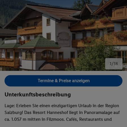
1/18
Bild 1 von 18.
Termine & Preise anzeigen
Unterkunftsbeschreibung
Lage: Erleben Sie einen einzigartigen Urlaub in der Region
Salzburg! Das Resort Hanneshof liegt in Panoramalage auf
ca. 1.057 m mitten in Filzmoos. Cafés, Restaurants und
Einkaufsmöglichkeiten erreichen Sie nach nur ca. 200 m.