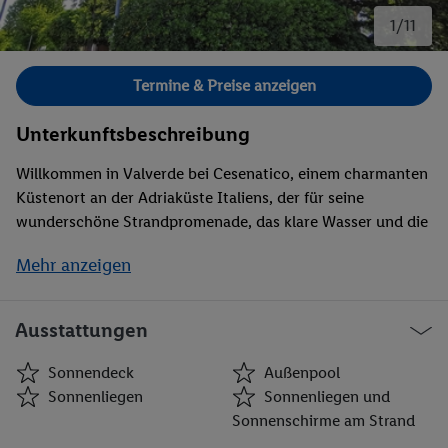
1/11
Bild 1 von 11.
Termine & Preise anzeigen
Unterkunftsbeschreibung
Willkommen in Valverde bei Cesenatico, einem charmanten
Küstenort an der Adriaküste Italiens, der für seine
wunderschöne Strandpromenade, das klare Wasser und die
lebendige Atmosphäre bekannt ist! Cesenatico und seine
Mehr anzeigen
Vororte sind die perfekten Orte für einen erholsamen
Urlaub, der Sonne, Meer und italienische Gastfreundschaft
vereint.Das Hotel Bruna ist ein 3-Sterne-Hotel (Landeskat.),
Ausstattungen
gelegen in Valverde (einem Vorort von Cesenatico), nur
einen Steinwurf vom Meer entfernt (ca. 250 Meter zum
Sonnendeck
Außenpool
Strand) und lediglich 3 km bis ins Centrum von Cesenatico
Sonnenliegen
Sonnenliegen und
und ca. 20 km nördlich von Rimini gelegen. Das besonders
Sonnenschirme am Strand
für Familien geeignete Hotel verfügt über eine Rezeption,