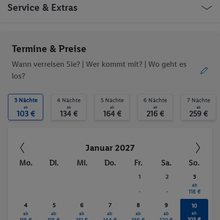
Fahrradkeller
Parkplatz
Deutschland Insel Norderney
Service & Extras
behindertengerecht
Restaurant
Friedrichstraße
Aufzug
WLAN
Sonnenterrasse
Windsurfen
Ob die Reise trotzdem deinen individuellen Bedürfnissen
Termine & Preise
Kanu
Reiten
entspricht, erfrage bitte vor der Buchung im Service Center.
Fahrrad/Mountainbike
Wassersport
Wann verreisen Sie? |
Wer kommt mit?
| Wo geht es
los?
Trinkgelder. Persönliche Ausgaben. Kurtaxe.
3 Nächte
4 Nächte
5 Nächte
6 Nächte
7 Nächte
ab
ab
ab
ab
ab
103 €
134 €
164 €
216 €
259 €
Januar 2027
Mo.
Di.
Mi.
Do.
Fr.
Sa.
So.
1
2
3
ab
-
-
118 €
4
5
6
7
8
9
10
ab
ab
ab
ab
ab
ab
ab
103 €
118 €
118 €
131 €
144 €
136 €
120 €