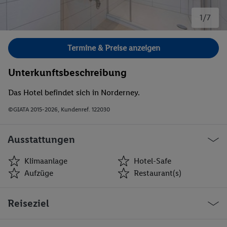
1/7
Bild 1 von 7.
Termine & Preise anzeigen
Unterkunftsbeschreibung
Das Hotel befindet sich in Norderney.
©GIATA 2015-2026, Kundenref. 122030
Ausstattungen
Klimaanlage
Hotel-Safe
Aufzüge
Restaurant(s)
Klimaanlage
Hotel-Safe
Reiseziel
Aufzüge
Restaurant(s)
Öffentliches Internet
WLAN-Internet