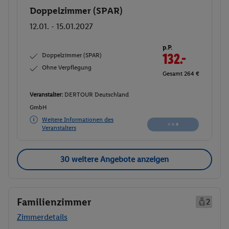
Doppelzimmer (SPAR)
Buchen
12.01. - 15.01.2027
p.P.
Doppelzimmer (SPAR)
132.
50
Ohne Verpflegung
Gesamt 265 €
Veranstalter:
DERTOUR Deutschland
GmbH
Weitere Informationen des
Buchen
Veranstalters
30 weitere Angebote anzeigen
Familienzimmer
2
Zimmerdetails