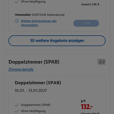
Ohne Verpflegung
Gesamt 236 €
Veranstalter:
DERTOUR International
Weitere Informationen des
Buchen
Veranstalters
30 weitere Angebote anzeigen
Doppelzimmer (SPAR)
2
Zimmerdetails
Doppelzimmer (SPAR)
Buchen
10.01. - 13.01.2027
p.P.
Doppelzimmer (SPAR)
132.
50
Ohne Verpflegung
Gesamt 265 €