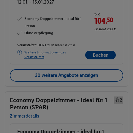
12.01. - 15.01.2027
p.P.
Economy Doppelzimmer - ideal für 1
104.
50
Person
Gesamt 209 €
Ohne Verpflegung
Veranstalter:
DERTOUR International
Weitere Informationen des
Buchen
Veranstalters
30 weitere Angebote anzeigen
Economy Doppelzimmer - ideal für 1
2
Person (SPAR)
Zimmerdetails
Economy Doppelzimmer - ideal für 1
Buchen