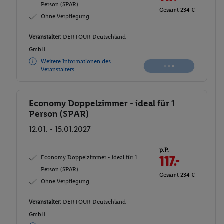
Person (SPAR)
Gesamt 235 €
Ohne Verpflegung
Veranstalter:
DERTOUR Deutschland
GmbH
Weitere Informationen des
Buchen
Veranstalters
Economy Doppelzimmer - ideal für 1
Buchen
Person (SPAR)
12.01. - 15.01.2027
p.P.
Economy Doppelzimmer - ideal für 1
117.-
Person (SPAR)
Gesamt 234 €
Ohne Verpflegung
Veranstalter:
DERTOUR Deutschland
GmbH