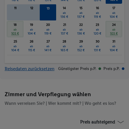
11
12
14
15
16
17
13
ab
ab
ab
ab
ab
120 €
136 €
137 €
119 €
104 €
18
19
20
21
22
23
24
ab
ab
ab
ab
ab
ab
ab
103 €
104 €
119 €
137 €
136 €
120 €
103 €
25
26
27
28
29
30
31
ab
ab
ab
ab
ab
ab
ab
104 €
115 €
141 €
165 €
152 €
131 €
104 €
Reisedaten zurücksetzen
Günstigster Preis p.P.
Preis p.P.
Zimmer und Verpflegung wählen
Wann verreisen Sie? |
Wer kommt mit?
| Wo geht es los?
Preis aufsteigend