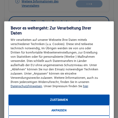
Weitere Informationen des
Veranstalters
30 weitere Angebote anzeigen
Bevor es weitergeht: Zur Verarbeitung Ihrer
Daten
Wir verarbeiten auf unserer Webseite Ihre Daten mittels
Doppelzimmer
2
verschiedener Techniken (u.a. Cookies). Diese sind teilweise
technisch notwendig, im Übrigen werden sie von uns oder
Zimmerdetails
Dritten für komfortable Webseiteneinstellungen, zur Erstellung
von Statistiken oder für personalisierte (Werbe-) Maßnahmen
verwendet. Dies schließt auch Datentransfers in Länder
Doppelzimmer
Buchen
außerhalb der EU ohne angemessenes Schutzniveau ein. Unter
„Ablehnen“ können Sie nur den Einsatz notwendiger Techniken
10.01. - 13.01.2027
zulassen. Unter „Anpassen“ können sie einzelne
Verwendungszwecke zulassen. Weitere Informationen, auch zu
Ihrem jederzeitigen Widerrufsrecht, finden Sie in unseren
p.P.
Datenschutzhinweisen
. Unser Impressum finden Sie
hier
.
Doppelzimmer
118.-
Ohne Verpflegung
Gesamt 236 €
ZUSTIMMEN
Veranstalter:
DERTOUR International
ANPASSEN
Weitere Informationen des
Buchen