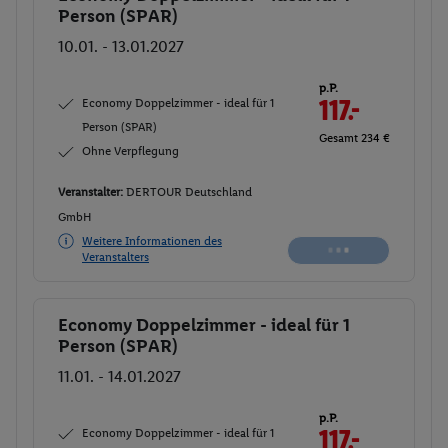
Person (SPAR)
10.01. - 13.01.2027
p.P.
Economy Doppelzimmer - ideal für 1
117.-
Person (SPAR)
Gesamt 234 €
Ohne Verpflegung
Veranstalter:
DERTOUR Deutschland
GmbH
Weitere Informationen des
Veranstalters
Economy Doppelzimmer - ideal für 1
Buchen
Person (SPAR)
11.01. - 14.01.2027
p.P.
Economy Doppelzimmer - ideal für 1
117.
50