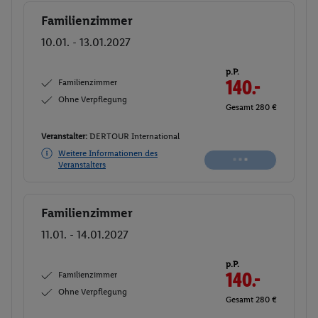
Familienzimmer
Buchen
10.01. - 13.01.2027
p.P.
Familienzimmer
139.
50
Ohne Verpflegung
Gesamt 279 €
Veranstalter:
DERTOUR International
Weitere Informationen des
Buchen
Veranstalters
Familienzimmer
Buchen
11.01. - 14.01.2027
p.P.
Familienzimmer
139.
50
Ohne Verpflegung
Gesamt 279 €