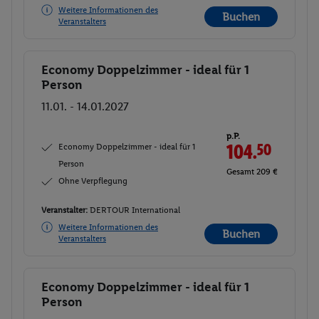
Weitere Informationen des
Buchen
Veranstalters
Economy Doppelzimmer - ideal für 1
Buchen
Person
11.01. - 14.01.2027
p.P.
Economy Doppelzimmer - ideal für 1
104.
50
Person
Gesamt 209 €
Ohne Verpflegung
Veranstalter:
DERTOUR International
Weitere Informationen des
Buchen
Veranstalters
Economy Doppelzimmer - ideal für 1
Buchen
Person