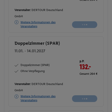
Veranstalter:
DERTOUR Deutschland
GmbH
Weitere Informationen des
Buchen
Veranstalters
Doppelzimmer (SPAR)
Buchen
11.01. - 14.01.2027
p.P.
Doppelzimmer (SPAR)
132.
50
Ohne Verpflegung
Gesamt 265 €
Veranstalter:
DERTOUR Deutschland
GmbH
Weitere Informationen des
Buchen
Veranstalters