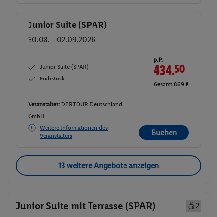
Junior Suite (SPAR)
Buchen
30.08. - 02.09.2026
p.P.
Junior Suite (SPAR)
434.
50
Frühstück
Gesamt 869 €
Veranstalter:
DERTOUR Deutschland
GmbH
Weitere Informationen des
Buchen
Veranstalters
13 weitere Angebote anzeigen
Junior Suite mit Terrasse (SPAR)
2