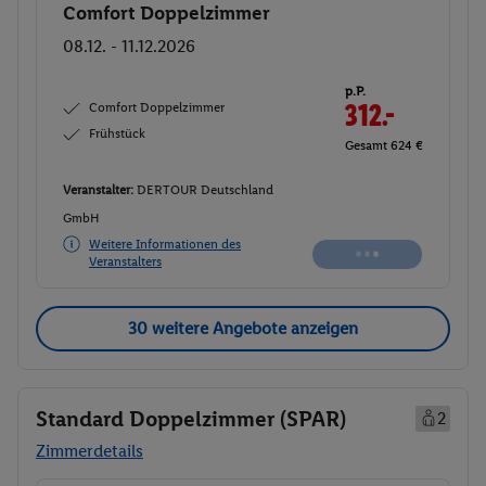
Comfort Doppelzimmer
Buchen
08.12. - 11.12.2026
p.P.
Comfort Doppelzimmer
312.
50
Frühstück
Gesamt 625 €
Veranstalter:
DERTOUR Deutschland
GmbH
Weitere Informationen des
Buchen
Veranstalters
30 weitere Angebote anzeigen
Standard Doppelzimmer (SPAR)
2
Zimmerdetails