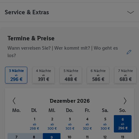
WLAN-Internet
Zimmerservice
Wäscheservice
Medizinische
Deutschland Insel Langeoog
Service & Extras
Betreuung
Barkhausenstraße
Parkplatz
Restaurant
Bar
WLAN
Ob die Reise trotzdem deinen individuellen Bedürfnissen
Termine & Preise
Hallenbad
Sauna
entspricht, erfrage bitte vor der Buchung im Service Center.
Sonnenterrasse
Massage
Wann verreisen Sie? |
Wer kommt mit?
| Wo geht es
Anzahl der Pools
Sauna
los?
Massagen
Trinkgelder. Persönliche Ausgaben. Kurtaxe.
3 Nächte
4 Nächte
5 Nächte
6 Nächte
7 Nächte
ab
ab
ab
ab
ab
296 €
391 €
488 €
586 €
683 €
Dezember 2026
Mo.
Di.
Mi.
Do.
Fr.
Sa.
So.
1
2
3
4
5
6
ab
ab
ab
ab
ab
ab
296 €
298 €
300 €
303 €
302 €
300 €
7
8
10
11
12
13
9