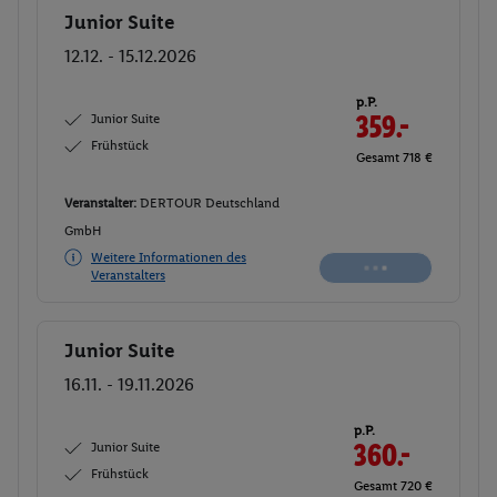
Junior Suite
Buchen
12.12. - 15.12.2026
p.P.
Junior Suite
359.-
Frühstück
Gesamt 718 €
Veranstalter:
DERTOUR Deutschland
GmbH
Weitere Informationen des
Buchen
Veranstalters
Junior Suite
Buchen
16.11. - 19.11.2026
p.P.
Junior Suite
360.-
Frühstück
Gesamt 720 €