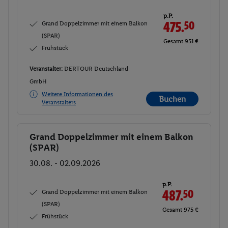
p.P.
Grand Doppelzimmer mit einem Balkon
475.
50
(SPAR)
Gesamt 951 €
Frühstück
Veranstalter:
DERTOUR Deutschland
GmbH
Weitere Informationen des
Buchen
Veranstalters
Grand Doppelzimmer mit einem Balkon
Buchen
(SPAR)
30.08. - 02.09.2026
p.P.
Grand Doppelzimmer mit einem Balkon
487.
50
(SPAR)
Gesamt 975 €
Frühstück