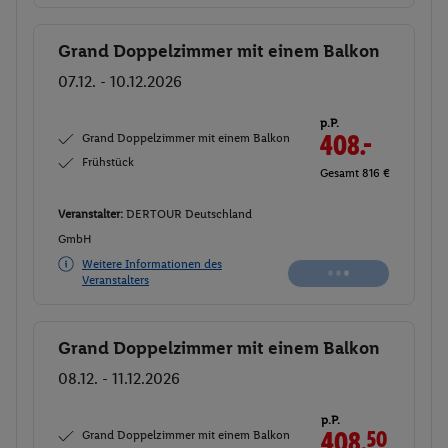
Grand Doppelzimmer mit einem Balkon
Buchen
07.12. - 10.12.2026
p.P.
Grand Doppelzimmer mit einem Balkon
408.
50
Frühstück
Gesamt 817 €
Veranstalter:
DERTOUR Deutschland
GmbH
Weitere Informationen des
Buchen
Veranstalters
Grand Doppelzimmer mit einem Balkon
Buchen
08.12. - 11.12.2026
p.P.
Grand Doppelzimmer mit einem Balkon
408.
50