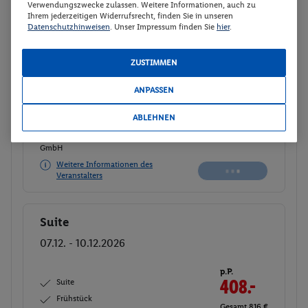
Verwendungszwecke zulassen. Weitere Informationen, auch zu
Ihrem jederzeitigen Widerrufsrecht, finden Sie in unseren
Suite
Buchen
Datenschutzhinweisen
. Unser Impressum finden Sie
hier
.
06.12. - 09.12.2026
ZUSTIMMEN
p.P.
Suite
407.-
ANPASSEN
Frühstück
Gesamt 814 €
ABLEHNEN
Veranstalter:
DERTOUR Deutschland
GmbH
Weitere Informationen des
Buchen
Veranstalters
Suite
Buchen
07.12. - 10.12.2026
p.P.
Suite
408.-
Frühstück
Gesamt 816 €