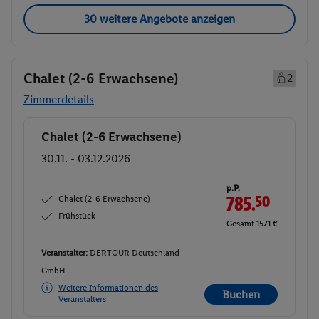
30 weitere Angebote anzeigen
Chalet (2-6 Erwachsene)
2
Zimmerdetails
Chalet (2-6 Erwachsene)
Buchen
30.11. - 03.12.2026
p.P.
Chalet (2-6 Erwachsene)
785.
50
Frühstück
Gesamt 1571 €
Veranstalter:
DERTOUR Deutschland
GmbH
Weitere Informationen des
Buchen
Veranstalters