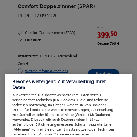
Comfort Doppelzimmer (SPAR)
Buchen
14.09. - 17.09.2026
p.P.
Comfort Doppelzimmer (SPAR)
399.
50
Frühstück
Gesamt 799 €
Veranstalter:
DERTOUR Deutschland
GmbH
Weitere Informationen des
Buchen
Veranstalters
Bevor es weitergeht: Zur Verarbeitung Ihrer
Daten
26 weitere Angebote anzeigen
Wir verarbeiten auf unserer Webseite Ihre Daten mittels
verschiedener Techniken (u.a. Cookies). Diese sind teilweise
technisch notwendig, im Übrigen werden sie von uns oder
Dritten für komfortable Webseiteneinstellungen, zur Erstellung
von Statistiken oder für personalisierte (Werbe-) Maßnahmen
Suite
2
verwendet. Dies schließt auch Datentransfers in Länder
außerhalb der EU ohne angemessenes Schutzniveau ein. Unter
Zimmerdetails
„Ablehnen“ können Sie nur den Einsatz notwendiger Techniken
zulassen. Unter „Anpassen“ können sie einzelne