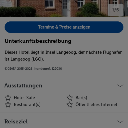
1/6
Bild 1 von 6.
Termine & Preise anzeigen
Unterkunftsbeschreibung
Dieses Hotel liegt in Insel Langeoog, der nächste Flughafen
ist Langeoog (LGO).
©GIATA 2015-2026, Kundenref. 122030
Ausstattungen
Hotel-Safe
Bar(s)
Restaurant(s)
Öffentliches Internet
Hotel-Safe
Bar(s)
Reiseziel
Restaurant(s)
Öffentliches Internet