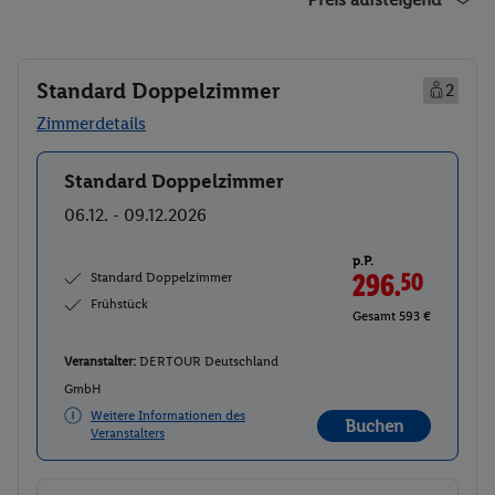
Standard Doppelzimmer
2
Zimmerdetails
Standard Doppelzimmer
Buchen
06.12. - 09.12.2026
p.P.
Standard Doppelzimmer
296.
50
Frühstück
Gesamt 593 €
Veranstalter:
DERTOUR Deutschland
GmbH
Weitere Informationen des
Buchen
Veranstalters