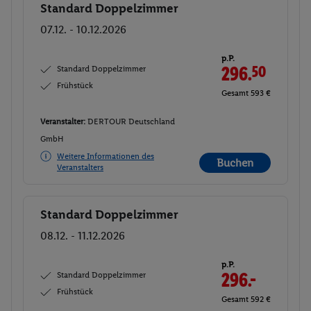
Standard Doppelzimmer
Buchen
07.12. - 10.12.2026
p.P.
Standard Doppelzimmer
296.
50
Frühstück
Gesamt 593 €
Veranstalter:
DERTOUR Deutschland
GmbH
Weitere Informationen des
Buchen
Veranstalters
Standard Doppelzimmer
Buchen
08.12. - 11.12.2026
p.P.
Standard Doppelzimmer
296.-
Frühstück
Gesamt 592 €