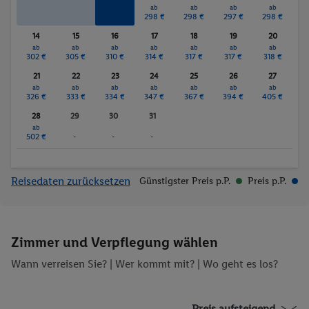
ab
ab
ab
ab
ab
297 €
298 €
298 €
297 €
298 €
14
15
16
17
18
19
20
ab
ab
ab
ab
ab
ab
ab
302 €
305 €
310 €
314 €
317 €
317 €
318 €
21
22
23
24
25
26
27
ab
ab
ab
ab
ab
ab
ab
326 €
333 €
334 €
347 €
367 €
394 €
405 €
28
29
30
31
ab
502 €
-
-
-
Reisedaten zurücksetzen
Günstigster Preis p.P.
Preis p.P.
Zimmer und Verpflegung wählen
Wann verreisen Sie? |
Wer kommt mit?
| Wo geht es los?
Preis aufsteigend