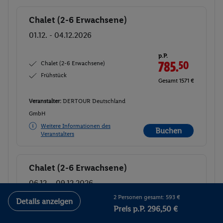
Chalet (2-6 Erwachsene)
Buchen
01.12. - 04.12.2026
p.P.
Chalet (2-6 Erwachsene)
785.
50
Frühstück
Gesamt 1571 €
Veranstalter:
DERTOUR Deutschland
GmbH
Weitere Informationen des
Buchen
Veranstalters
Chalet (2-6 Erwachsene)
Buchen
06.12. - 09.12.2026
2 Personen gesamt: 593 €
Details anzeigen
p.P.
Preis p.P. 296,50 €
Chalet (2-6 Erwachsene)
785.-
Frühstück