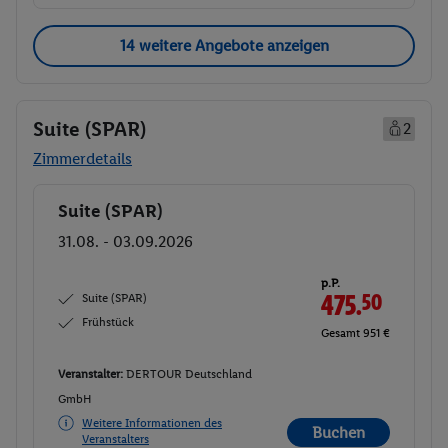
14 weitere Angebote anzeigen
Suite (SPAR)
2
Zimmerdetails
Suite (SPAR)
Buchen
31.08. - 03.09.2026
p.P.
Suite (SPAR)
475.
50
Frühstück
Gesamt 951 €
Veranstalter:
DERTOUR Deutschland
GmbH
Weitere Informationen des
Buchen
Veranstalters