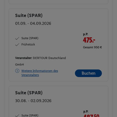
Suite (SPAR)
Buchen
01.09. - 04.09.2026
p.P.
Suite (SPAR)
475.-
Frühstück
Gesamt 950 €
Veranstalter:
DERTOUR Deutschland
GmbH
Weitere Informationen des
Buchen
Veranstalters
Suite (SPAR)
Buchen
30.08. - 02.09.2026
p.P.
Suite (SPAR)
50