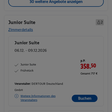
30 weitere Angebote anzeigen
Junior Suite
2
Zimmerdetails
Junior Suite
Buchen
06.12. - 09.12.2026
p.P.
Junior Suite
358.
50
Frühstück
Gesamt 717 €
Veranstalter:
DERTOUR Deutschland
GmbH
Weitere Informationen des
Buchen
Veranstalters