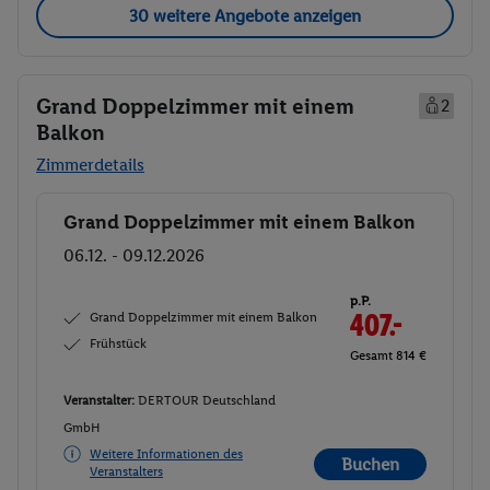
30 weitere Angebote anzeigen
Grand Doppelzimmer mit einem
2
Balkon
Zimmerdetails
Grand Doppelzimmer mit einem Balkon
Buchen
06.12. - 09.12.2026
p.P.
Grand Doppelzimmer mit einem Balkon
407.-
Frühstück
Gesamt 814 €
Veranstalter:
DERTOUR Deutschland
GmbH
Weitere Informationen des
Buchen
Veranstalters