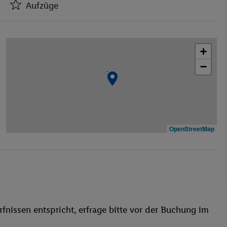
Aufzüge
Hotel-Safe
Aufzüge
+
Geschäfte
−
Spielzimmer
Konferenzraum
WLAN-Internet
Wäscheservice
Fahrradverleih
OpenStreetMap
Garage
TV-Raum
Haustiere
Restaurant
Aufzug
fnissen entspricht, erfrage bitte vor der Buchung im
Haustiere erlaubt
Außenpool(s)