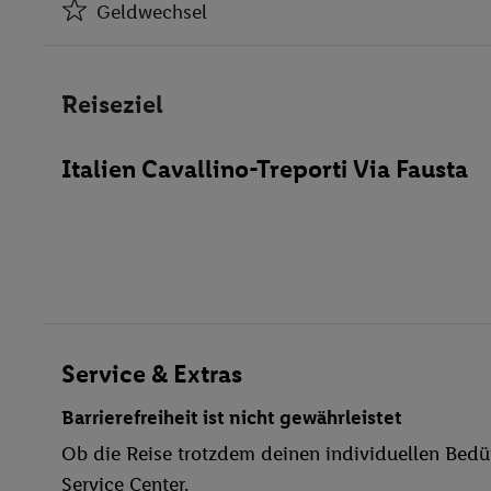
Geldwechsel
Klimaanlage
Geldwechsel
Reiseziel
Minimarkt
Bar(s)
Italien Cavallino-Treporti Via Fausta
Restaurant(s)
Öffentliches Internet
Zimmerservice
Medizinische Betreuung
Parkplatz
Spielplatz
Waschgelegenheit
Service & Extras
behindertengerecht
Barrierefreiheit ist nicht gewährleistet
Bar
Ob die Reise trotzdem deinen individuellen Bedür
WLAN
Service Center.
Hallenbad