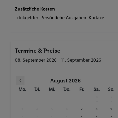
Kinderpool/-bereich
Zusätzliche Kosten
Liegestühle
Trinkgelder. Persönliche Ausgaben. Kurtaxe.
Whirlpool
Dampfbad
Fitness-Studio
Fahrrad/Mountainbike
Termine & Preise
Golf
beheizbare Pools
08. September 2026 - 11. September 2026
Sauna
August 2026
Mo.
Di.
Mi.
Do.
Fr.
Sa.
So.
1
2
-
-
3
4
5
6
7
8
9
-
-
-
-
-
-
-