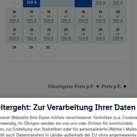
199 €
199 €
-
199 €
199 €
14
15
16
17
18
19
20
ab
ab
ab
ab
ab
ab
ab
199 €
199 €
199 €
199 €
199 €
199 €
199 €
21
22
23
24
25
26
27
ab
ab
ab
ab
ab
ab
ab
199 €
199 €
199 €
199 €
199 €
199 €
199 €
28
29
30
-
-
-
Günstigster Preis p.P.
Preis p.P.
itergeht: Zur Verarbeitung Ihrer Daten
nserer Webseite Ihre Daten mittels verschiedener Techniken (u.a. Cookies
otwendig, im Übrigen werden sie von uns oder Dritten für komfortable
n, zur Erstellung von Statistiken oder für personalisierte (Werbe-) Ma
es los?
ießt auch Datentransfers in Länder außerhalb der EU ohne angemessenes