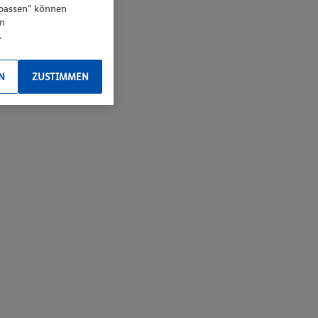
npassen“ können
en
.
N
ZUSTIMMEN