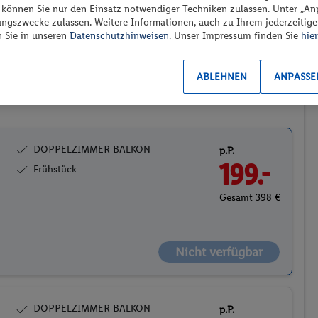
“ können Sie nur den Einsatz notwendiger Techniken zulassen. Unter „A
Preis aufsteigend
ungszwecke zulassen. Weitere Informationen, auch zu Ihrem jederzeitig
n Sie in unseren
Datenschutzhinweisen
. Unser Impressum finden Sie
hier
ABLEHNEN
ANPASSE
2
DOPPELZIMMER BALKON
p.P.
199.-
Frühstück
Gesamt 398 €
Nicht verfügbar
DOPPELZIMMER BALKON
p.P.