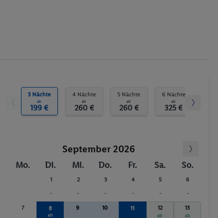
Pool- / Snackbar
Sonnenschirme
Sauna
Tischtennis
Reiten
Minigolf
Anzahl der Pools
3 Nächte
4 Nächte
5 Nächte
6 Nächte
7 N
ab
ab
ab
ab
Fitnessstudio
199 €
260 €
260 €
325 €
39
Whirlpool
September 2026
Mo.
Di.
Mi.
Do.
Fr.
Sa.
So.
1
2
3
4
5
6
-
-
-
-
-
-
7
9
10
12
13
8
11
ab
ab
ab
ab