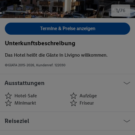
1/76
Bild 1 von 76.
Termine & Preise anzeigen
Unterkunftsbeschreibung
Das Hotel heißt die Gäste in Livigno willkommen.
©GIATA 2015-2026, Kundenref. 122030
Ausstattungen
Hotel-Safe
Aufzüge
Minimarkt
Friseur
Hotel-Safe
Aufzüge
Reiseziel
Minimarkt
Friseur
Bar(s)
Disko