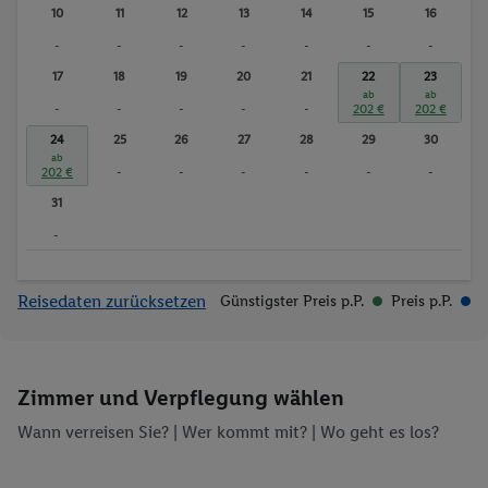
10
11
12
13
14
15
16
-
-
-
-
-
-
-
17
18
19
20
21
22
23
ab
ab
-
-
-
-
-
202 €
202 €
24
25
26
27
28
29
30
ab
202 €
-
-
-
-
-
-
31
-
Reisedaten zurücksetzen
Günstigster Preis p.P.
Preis p.P.
Zimmer und Verpflegung wählen
Wann verreisen Sie? |
Wer kommt mit?
| Wo geht es los?