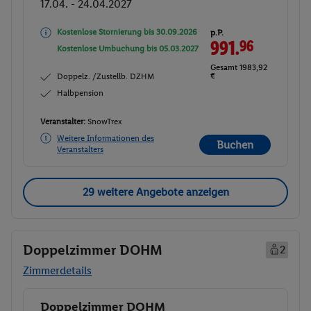
17.04. - 24.04.2027
Kostenlose Stornierung bis
30.09.2026
p.P.
991.
96
Kostenlose Umbuchung bis
05.03.2027
Gesamt 1983,92
€
Doppelz. /Zustellb. DZHM
Halbpension
Veranstalter:
SnowTrex
Weitere Informationen des
Buchen
Veranstalters
29 weitere Angebote anzeigen
Doppelzimmer DOHM
2
Zimmerdetails
Doppelzimmer DOHM
Buchen