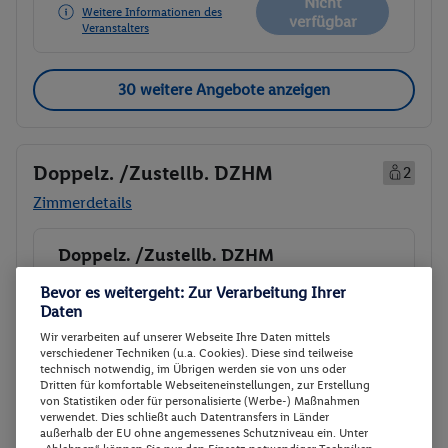
Nicht
Weitere Informationen des
verfügbar
Veranstalters
30 weitere Angebote anzeigen
Doppelz. /Zustellb. DZHM
2
Zimmerdetails
Doppelz. /Zustellb. DZHM
Buchen
12.12. - 19.12.2026
Bevor es weitergeht: Zur Verarbeitung Ihrer
Daten
Kostenlose Stornierung bis
30.09.2026
p.P.
Wir verarbeiten auf unserer Webseite Ihre Daten mittels
931.
96
Kostenlose Umbuchung bis
30.10.2026
verschiedener Techniken (u.a. Cookies). Diese sind teilweise
technisch notwendig, im Übrigen werden sie von uns oder
Gesamt 1863,92
Dritten für komfortable Webseiteneinstellungen, zur Erstellung
€
Doppelz. /Zustellb. DZHM
von Statistiken oder für personalisierte (Werbe-) Maßnahmen
Halbpension
verwendet. Dies schließt auch Datentransfers in Länder
außerhalb der EU ohne angemessenes Schutzniveau ein. Unter