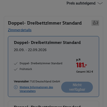
Preis aufsteigend
Doppel- Dreibettzimmer Standard
2
Zimmerdetails
Doppel- Dreibettzimmer Standard
Buchen
20.09. - 22.09.2026
p.P.
Doppel- Dreibettzimmer Standard
181.-
Frühstück
Gesamt 362 €
Veranstalter:
TUI Deutschland GmbH
Nicht
Weitere Informationen des
verfügbar
Veranstalters