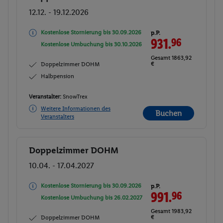
12.12. - 19.12.2026
Kostenlose Stornierung bis
30.09.2026
p.P.
931.
96
Kostenlose Umbuchung bis
30.10.2026
Gesamt 1863,92
€
Doppelzimmer DOHM
Halbpension
Veranstalter:
SnowTrex
Weitere Informationen des
Buchen
Veranstalters
Doppelzimmer DOHM
Buchen
10.04. - 17.04.2027
Kostenlose Stornierung bis
30.09.2026
p.P.
991.
96
Kostenlose Umbuchung bis
26.02.2027
Gesamt 1983,92
€
Doppelzimmer DOHM