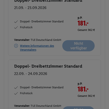
Doppel- Dreibettzimmer Standard
Buchen
21.09. - 23.09.2026
p.P.
Doppel- Dreibettzimmer Standard
181.-
Frühstück
Gesamt 362 €
Veranstalter:
TUI Deutschland GmbH
Nicht
Weitere Informationen des
verfügbar
Veranstalters
Doppel- Dreibettzimmer Standard
Buchen
22.09. - 24.09.2026
p.P.
Doppel- Dreibettzimmer Standard
181.-
Frühstück
Gesamt 362 €
Veranstalter:
TUI Deutschland GmbH