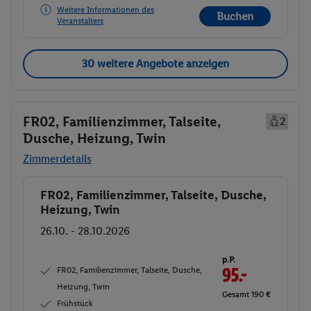
Weitere Informationen des
Buchen
Veranstalters
30 weitere Angebote anzeigen
FR02, Familienzimmer, Talseite,
2
Dusche, Heizung, Twin
Zimmerdetails
FR02, Familienzimmer, Talseite, Dusche,
Buchen
Heizung, Twin
26.10. - 28.10.2026
p.P.
FR02, Familienzimmer, Talseite, Dusche,
95.-
Heizung, Twin
Gesamt 190 €
Frühstück