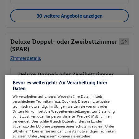
30 weitere Angebote anzeigen
Deluxe Doppel- oder Zweibettzimmer
2
(SPAR)
Zimmerdetails
Deluxe Doppel- oder Zweibettzimmer
Buchen
(SPAR)
Bevor es weitergeht: Zur Verarbeitung Ihrer
Daten
15.08. - 17.08.2026
Wir verarbeiten auf unserer Webseite Ihre Daten mittels
verschiedener Techniken (u.a. Cookies). Diese sind teilweise
p.P.
technisch notwendig, im Übrigen werden sie von uns oder
Deluxe Doppel- oder Zweibettzimmer
94.
50
Dritten für komfortable Webseiteneinstellungen, zur Erstellung
(SPAR)
von Statistiken oder für personalisierte (Werbe-) Maßnahmen
Gesamt 189 €
verwendet. Dies schließt auch Datentransfers in Länder
Ohne Verpflegung
außerhalb der EU ohne angemessenes Schutzniveau ein. Unter
„Ablehnen“ können Sie nur den Einsatz notwendiger Techniken
Veranstalter:
DERTOUR Deutschland
zulassen. Unter „Anpassen“ können sie einzelne