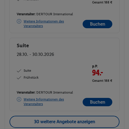
Gesamt 188 €
Veranstalter:
DERTOUR International
Weitere Informationen des
Buchen
Veranstalters
Suite
Buchen
28.10. - 30.10.2026
p.P.
Suite
94.-
Frühstück
Gesamt 188 €
Veranstalter:
DERTOUR International
Weitere Informationen des
Buchen
Veranstalters
30 weitere Angebote anzeigen