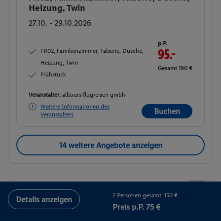
Heizung, Twin
27.10. - 29.10.2026
p.P.
FR02, Familienzimmer, Talseite, Dusche,
95.-
Heizung, Twin
Gesamt 190 €
Frühstück
Veranstalter:
alltours flugreisen gmbh
Weitere Informationen des
Buchen
Veranstalters
14 weitere Angebote anzeigen
FR01, Familienzimmer, Dusche, Twin
2
2 Personen gesamt: 150 €
Details anzeigen
Zimmerdetails
Preis p.P. 75 €