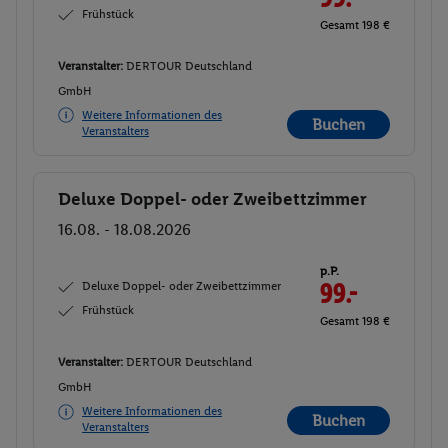
Frühstück
Gesamt 198 €
Veranstalter:
DERTOUR Deutschland
GmbH
Weitere Informationen des
Buchen
Veranstalters
Deluxe Doppel- oder Zweibettzimmer
Buchen
16.08. - 18.08.2026
p.P.
Deluxe Doppel- oder Zweibettzimmer
99.-
Frühstück
Gesamt 198 €
Veranstalter:
DERTOUR Deutschland
GmbH
Weitere Informationen des
Buchen
Veranstalters