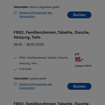
Veranstalter:
alltours flugreisen gmbh
Weitere Informationen des
Buchen
Veranstalters
FR02, Familienzimmer, Talseite, Dusche,
Buchen
Heizung, Twin
26.10. - 28.10.2026
p.P.
FR02, Familienzimmer, Talseite, Dusche,
95.-
Heizung, Twin
Gesamt 190 €
Frühstück
Veranstalter:
byebye gmbh
Weitere Informationen des
Buchen
Veranstalters
FR02, Familienzimmer, Talseite, Dusche,
Buchen