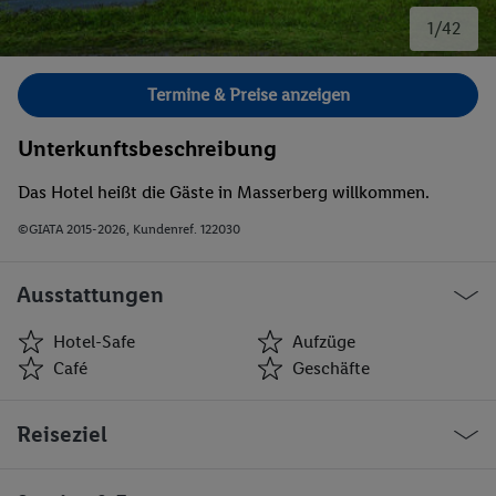
1/42
Bild 1 von 42.
Termine & Preise anzeigen
Unterkunftsbeschreibung
Das Hotel heißt die Gäste in Masserberg willkommen.
©GIATA 2015-2026, Kundenref. 122030
Ausstattungen
Hotel-Safe
Aufzüge
Café
Geschäfte
Hotel-Safe
Aufzüge
Reiseziel
Café
Geschäfte
Bar(s)
Spielzimmer
Restaurant(s)
Konferenzraum