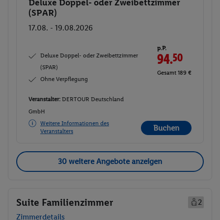
Deluxe Doppel- oder Zweibettzimmer
Buchen
(SPAR)
17.08. - 19.08.2026
p.P.
Deluxe Doppel- oder Zweibettzimmer
94.
50
(SPAR)
Gesamt 189 €
Ohne Verpflegung
Veranstalter:
DERTOUR Deutschland
GmbH
Weitere Informationen des
Buchen
Veranstalters
30 weitere Angebote anzeigen
Suite Familienzimmer
2
Zimmerdetails