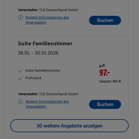
Veranstalter:
TUI Deutschland GmbH
Weitere Informationen des
Buchen
Veranstalters
Suite Familienzimmer
Buchen
28.10. - 30.10.2026
p.P.
Suite Familienzimmer
97.-
Frühstück
Gesamt 194 €
Veranstalter:
TUI Deutschland GmbH
Weitere Informationen des
Buchen
Veranstalters
30 weitere Angebote anzeigen