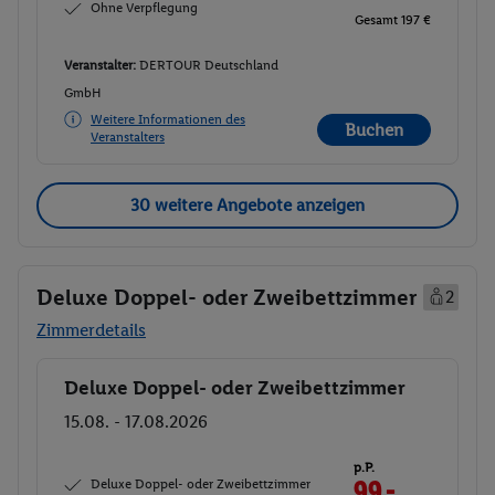
Ohne Verpflegung
Gesamt 197 €
Veranstalter:
DERTOUR Deutschland
GmbH
Weitere Informationen des
Buchen
Veranstalters
30 weitere Angebote anzeigen
Deluxe Doppel- oder Zweibettzimmer
2
Zimmerdetails
Deluxe Doppel- oder Zweibettzimmer
Buchen
15.08. - 17.08.2026
p.P.
Deluxe Doppel- oder Zweibettzimmer
99.-