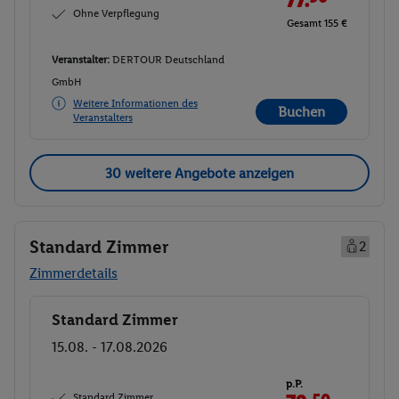
Ohne Verpflegung
Gesamt 155 €
Veranstalter:
DERTOUR Deutschland
GmbH
Weitere Informationen des
Buchen
Veranstalters
30 weitere Angebote anzeigen
Standard Zimmer
2
Zimmerdetails
Standard Zimmer
Buchen
15.08. - 17.08.2026
p.P.
Standard Zimmer