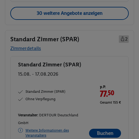
30 weitere Angebote anzeigen
Standard Zimmer (SPAR)
2
Zimmerdetails
Standard Zimmer (SPAR)
Buchen
15.08. - 17.08.2026
p.P.
Standard Zimmer (SPAR)
77.
50
Ohne Verpflegung
Gesamt 155 €
Veranstalter:
DERTOUR Deutschland
GmbH
Weitere Informationen des
Buchen
Veranstalters