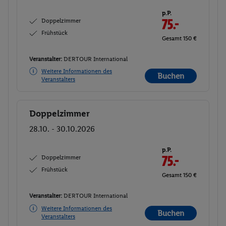
p.P.
Doppelzimmer
75.-
Frühstück
Gesamt 150 €
Veranstalter:
DERTOUR International
Weitere Informationen des
Buchen
Veranstalters
Doppelzimmer
Buchen
28.10. - 30.10.2026
p.P.
Doppelzimmer
75.-
Frühstück
Gesamt 150 €
Veranstalter:
DERTOUR International
Weitere Informationen des
Buchen
Veranstalters