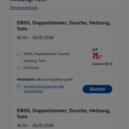
Zimmerdetails
DB03, Doppelzimmer, Dusche, Heizung,
Buchen
Twin
26.10. - 28.10.2026
p.P.
DB03, Doppelzimmer, Dusche,
75.-
Heizung, Twin
Gesamt 150 €
Frühstück
Veranstalter:
alltours flugreisen gmbh
Weitere Informationen des
Buchen
Veranstalters
DB03, Doppelzimmer, Dusche, Heizung,
Buchen
Twin
26.10. - 28.10.2026