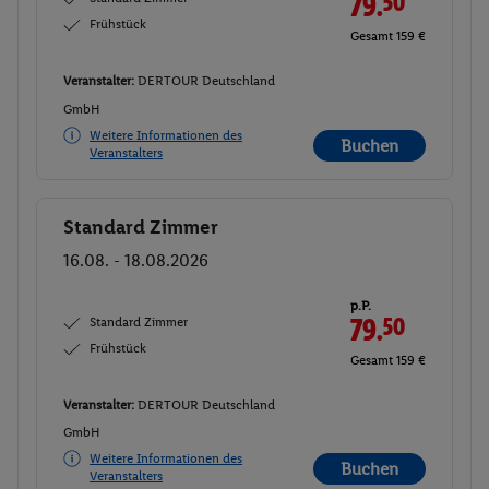
79.
50
Frühstück
Gesamt 159 €
Veranstalter:
DERTOUR Deutschland
GmbH
Weitere Informationen des
Buchen
Veranstalters
Standard Zimmer
Buchen
16.08. - 18.08.2026
p.P.
Standard Zimmer
79.
50
Frühstück
Gesamt 159 €
Veranstalter:
DERTOUR Deutschland
GmbH
Weitere Informationen des
Buchen
Veranstalters