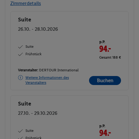
Zimmerdetails
Suite
Buchen
26.10. - 28.10.2026
p.P.
Suite
94.-
Frühstück
Gesamt 188 €
Veranstalter:
DERTOUR International
Weitere Informationen des
Buchen
Veranstalters
Suite
Buchen
27.10. - 29.10.2026
p.P.
Suite
94.-
Frühstück