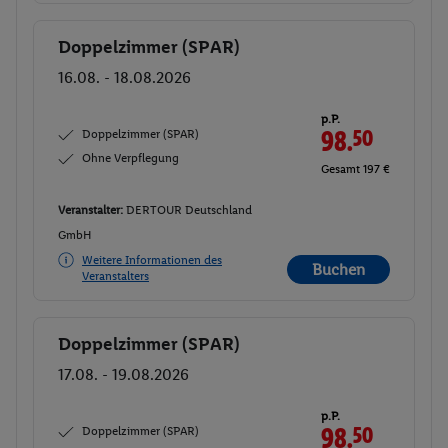
Doppelzimmer (SPAR)
Buchen
16.08. - 18.08.2026
p.P.
Doppelzimmer (SPAR)
98.
50
Ohne Verpflegung
Gesamt 197 €
Veranstalter:
DERTOUR Deutschland
GmbH
Weitere Informationen des
Buchen
Veranstalters
Doppelzimmer (SPAR)
Buchen
17.08. - 19.08.2026
p.P.
Doppelzimmer (SPAR)
98.
50