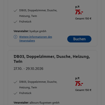
p.P.
DB03, Doppelzimmer, Dusche,
75.-
Heizung, Twin
Gesamt 150 €
Frühstück
Veranstalter:
byebye gmbh
Weitere Informationen des
Buchen
Veranstalters
DB03, Doppelzimmer, Dusche, Heizung,
Buchen
Twin
27.10. - 29.10.2026
p.P.
DB03, Doppelzimmer, Dusche,
75.-
Heizung, Twin
Gesamt 150 €
Frühstück
Veranstalter:
alltours flugreisen gmbh