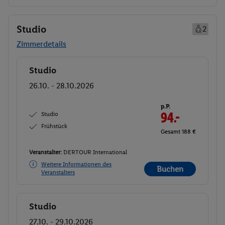
Studio
2
Zimmerdetails
Studio
Buchen
26.10. - 28.10.2026
p.P.
Studio
94.-
Frühstück
Gesamt 188 €
Veranstalter:
DERTOUR International
Weitere Informationen des
Buchen
Veranstalters
Studio
Buchen
27.10. - 29.10.2026