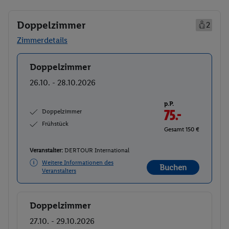
Doppelzimmer
2
Zimmerdetails
Doppelzimmer
Buchen
26.10. - 28.10.2026
p.P.
Doppelzimmer
75.-
Frühstück
Gesamt 150 €
Veranstalter:
DERTOUR International
Weitere Informationen des
Buchen
Veranstalters
Doppelzimmer
Buchen
27.10. - 29.10.2026