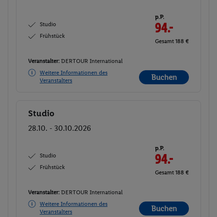
p.P.
Studio
94.-
Frühstück
Gesamt 188 €
Veranstalter:
DERTOUR International
Weitere Informationen des
Buchen
Veranstalters
Studio
Buchen
28.10. - 30.10.2026
p.P.
Studio
94.-
Frühstück
Gesamt 188 €
Veranstalter:
DERTOUR International
Weitere Informationen des
Buchen
Veranstalters