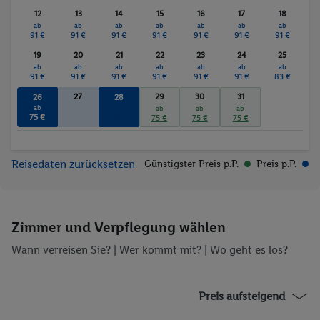
Sauna
Massagen
12
13
14
15
16
17
18
ab
ab
ab
ab
ab
ab
ab
91 €
91 €
91 €
91 €
91 €
91 €
91 €
19
20
21
22
23
24
25
ab
ab
ab
ab
ab
ab
ab
91 €
91 €
91 €
91 €
91 €
91 €
83 €
27
29
30
31
26
28
ab
ab
ab
ab
ab
75 €
75 €
75 €
75 €
75 €
Reisedaten zurücksetzen
Günstigster Preis p.P.
Preis p.P.
Zimmer und Verpflegung wählen
Wann verreisen Sie? |
Wer kommt mit?
| Wo geht es los?
Preis aufsteigend