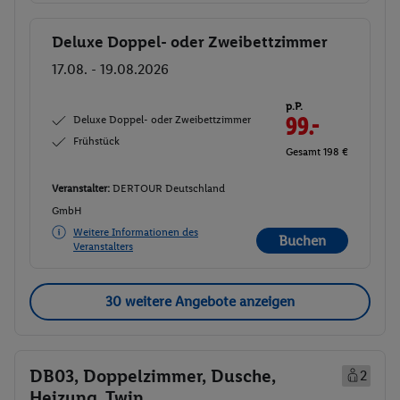
Deluxe Doppel- oder Zweibettzimmer
Buchen
17.08. - 19.08.2026
p.P.
Deluxe Doppel- oder Zweibettzimmer
99.-
Frühstück
Gesamt 198 €
Veranstalter:
DERTOUR Deutschland
GmbH
Weitere Informationen des
Buchen
Veranstalters
30 weitere Angebote anzeigen
DB03, Doppelzimmer, Dusche,
2
Heizung, Twin