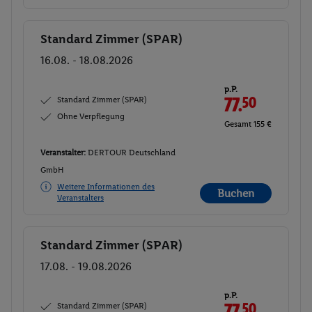
Standard Zimmer (SPAR)
Buchen
16.08. - 18.08.2026
p.P.
Standard Zimmer (SPAR)
77.
50
Ohne Verpflegung
Gesamt 155 €
Veranstalter:
DERTOUR Deutschland
GmbH
Weitere Informationen des
Buchen
Veranstalters
Standard Zimmer (SPAR)
Buchen
17.08. - 19.08.2026
p.P.
Standard Zimmer (SPAR)
77.
50