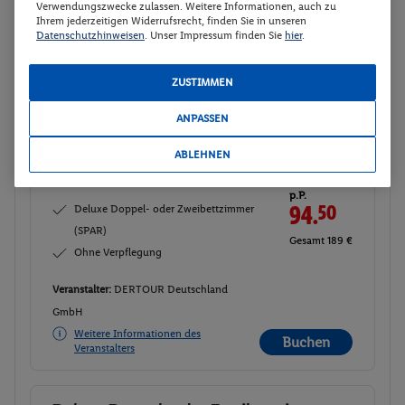
Verwendungszwecke zulassen. Weitere Informationen, auch zu
GmbH
Ihrem jederzeitigen Widerrufsrecht, finden Sie in unseren
Weitere Informationen des
Datenschutzhinweisen
. Unser Impressum finden Sie
hier
.
Buchen
Veranstalters
ZUSTIMMEN
Deluxe Doppel- oder Zweibettzimmer
Buchen
ANPASSEN
(SPAR)
ABLEHNEN
16.08. - 18.08.2026
p.P.
Deluxe Doppel- oder Zweibettzimmer
94.
50
(SPAR)
Gesamt 189 €
Ohne Verpflegung
Veranstalter:
DERTOUR Deutschland
GmbH
Weitere Informationen des
Buchen
Veranstalters