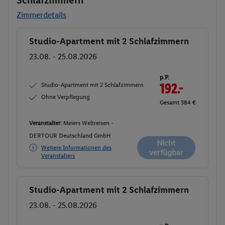
Zimmerdetails
Studio-Apartment mit 2 Schlafzimmern
Buchen
23.08. - 25.08.2026
p.P.
Studio-Apartment mit 2 Schlafzimmern
192.-
Ohne Verpflegung
Gesamt 384 €
Veranstalter:
Meiers Weltreisen -
DERTOUR Deutschland GmbH
Nicht
Weitere Informationen des
verfügbar
Veranstalters
Studio-Apartment mit 2 Schlafzimmern
Buchen
23.08. - 25.08.2026