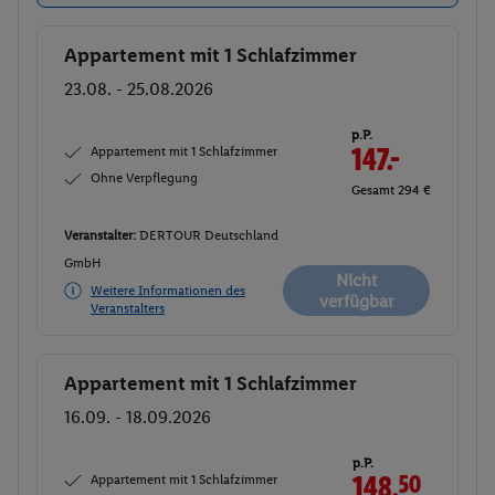
Appartement mit 1 Schlafzimmer
Buchen
23.08. - 25.08.2026
p.P.
Appartement mit 1 Schlafzimmer
147.-
Ohne Verpflegung
Gesamt 294 €
Veranstalter:
DERTOUR Deutschland
GmbH
Nicht
Weitere Informationen des
verfügbar
Veranstalters
Appartement mit 1 Schlafzimmer
Buchen
16.09. - 18.09.2026
p.P.
Appartement mit 1 Schlafzimmer
148.
50