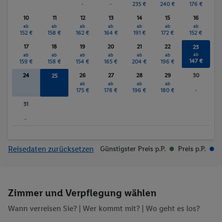
-
-
-
-
235 €
240 €
176 €
10
11
12
13
14
15
16
ab
ab
ab
ab
ab
ab
ab
152 €
158 €
162 €
164 €
191 €
172 €
152 €
17
18
19
20
21
22
23
ab
ab
ab
ab
ab
ab
ab
147 €
159 €
158 €
154 €
165 €
204 €
196 €
24
26
27
28
29
30
25
ab
ab
ab
ab
ab
164 €
175 €
178 €
196 €
180 €
-
31
-
Reisedaten zurücksetzen
Günstigster Preis p.P.
Preis p.P.
Zimmer und Verpflegung wählen
Wann verreisen Sie? |
Wer kommt mit?
| Wo geht es los?