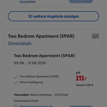
Veranstalters
30 weitere Angebote anzeigen
Two Bedrom Apartment (SPAR)
2
Zimmerdetails
Two Bedrom Apartment (SPAR)
Buchen
09.08. - 11.08.2026
p.P.
Two Bedrom Apartment (SPAR)
213.-
Ohne Verpflegung
Gesamt 426 €
Veranstalter:
Meiers Weltreisen -
DERTOUR Deutschland GmbH
Nicht
Weitere Informationen des