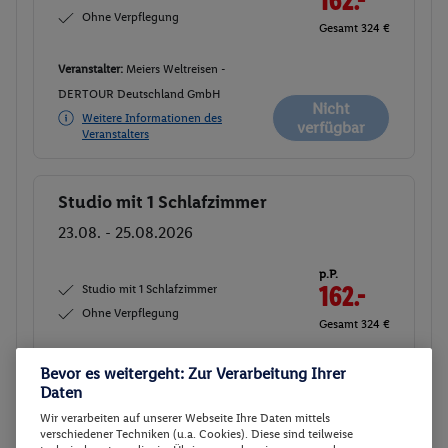
Ohne Verpflegung
Gesamt 324 €
Veranstalter:
Meiers Weltreisen -
DERTOUR Deutschland GmbH
Nicht
Weitere Informationen des
verfügbar
Veranstalters
Studio mit 1 Schlafzimmer
Buchen
23.08. - 25.08.2026
p.P.
Studio mit 1 Schlafzimmer
162.-
Ohne Verpflegung
Gesamt 324 €
Veranstalter:
DERTOUR Deutschland
Bevor es weitergeht: Zur Verarbeitung Ihrer
Daten
GmbH
Nicht
Weitere Informationen des
Wir verarbeiten auf unserer Webseite Ihre Daten mittels
verfügbar
Veranstalters
verschiedener Techniken (u.a. Cookies). Diese sind teilweise