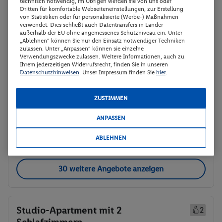
technisch notwendig, im Übrigen werden sie von uns oder
Dritten für komfortable Webseiteneinstellungen, zur Erstellung
von Statistiken oder für personalisierte (Werbe-) Maßnahmen
Studio mit 1 Schlafzimmer
Buchen
verwendet. Dies schließt auch Datentransfers in Länder
außerhalb der EU ohne angemessenes Schutzniveau ein. Unter
16.09. - 18.09.2026
„Ablehnen“ können Sie nur den Einsatz notwendiger Techniken
zulassen. Unter „Anpassen“ können sie einzelne
Verwendungszwecke zulassen. Weitere Informationen, auch zu
p.P.
Ihrem jederzeitigen Widerrufsrecht, finden Sie in unseren
Studio mit 1 Schlafzimmer
164.
50
Datenschutzhinweisen
. Unser Impressum finden Sie
hier
.
Ohne Verpflegung
Gesamt 329 €
ZUSTIMMEN
Veranstalter:
Meiers Weltreisen - DERTOUR
ANPASSEN
Deutschland GmbH
Weitere Informationen des
Buchen
ABLEHNEN
Veranstalters
30 weitere Angebote anzeigen
Studio-Apartment mit 2
2
Schlafzimmern