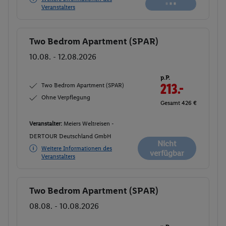
verfügbar
Veranstalters
Two Bedrom Apartment (SPAR)
Buchen
10.08. - 12.08.2026
p.P.
Two Bedrom Apartment (SPAR)
213.-
Ohne Verpflegung
Gesamt 426 €
Veranstalter:
Meiers Weltreisen -
DERTOUR Deutschland GmbH
Nicht
Weitere Informationen des
verfügbar
Veranstalters
Two Bedrom Apartment (SPAR)
Buchen
08.08. - 10.08.2026