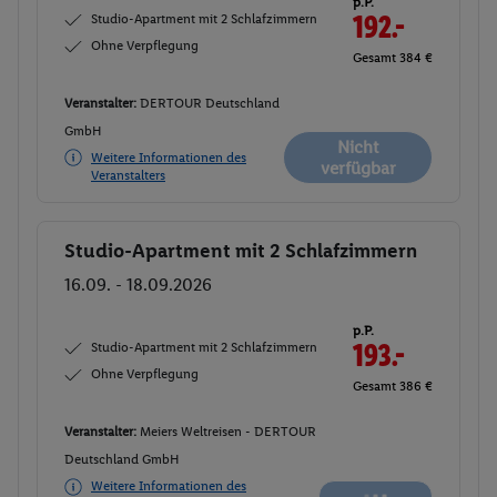
p.P.
Studio-Apartment mit 2 Schlafzimmern
192.-
Ohne Verpflegung
Gesamt 384 €
Veranstalter:
DERTOUR Deutschland
GmbH
Nicht
Weitere Informationen des
verfügbar
Veranstalters
Studio-Apartment mit 2 Schlafzimmern
Buchen
16.09. - 18.09.2026
p.P.
Studio-Apartment mit 2 Schlafzimmern
193.-
Ohne Verpflegung
Gesamt 386 €
Veranstalter:
Meiers Weltreisen - DERTOUR
Deutschland GmbH
Weitere Informationen des