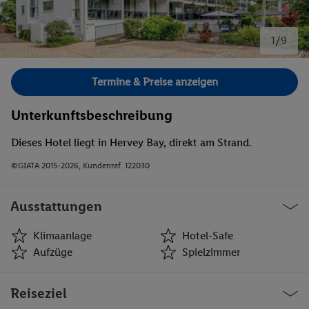
1/9
Bild 1 von 9.
Termine & Preise anzeigen
Unterkunftsbeschreibung
Dieses Hotel liegt in Hervey Bay, direkt am Strand.
©GIATA 2015-2026, Kundenref. 122030
Ausstattungen
Klimaanlage
Hotel-Safe
Aufzüge
Spielzimmer
Klimaanlage
Hotel-Safe
Reiseziel
Aufzüge
Spielzimmer