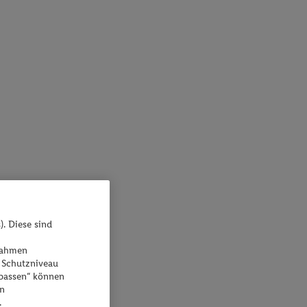
). Diese sind
ßnahmen
 Schutzniveau
npassen“ können
en
.