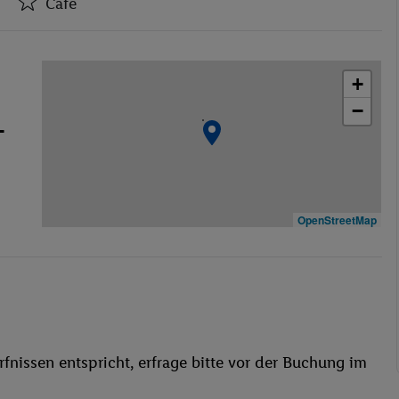
Café
Empfangshalle
Café
+
Geschäfte
−
Disko
-
Restaurant(s)
Öffentliches Internet
Wäscheservice
Fahrradverleih
OpenStreetMap
Garage
Spielplatz
Haustiere
Restaurant
Aufzug
fnissen entspricht, erfrage bitte vor der Buchung im
Haustiere erlaubt
Liegestühle