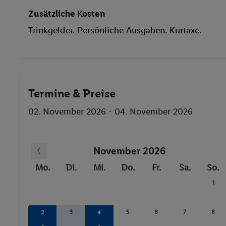
Sonnenschirme
Zusätzliche Kosten
Whirlpool
Trinkgelder. Persönliche Ausgaben. Kurtaxe.
Sonnenterrasse
Massage
Squash
Fahrrad/Mountainbike
Termine & Preise
Billard / Snooker
Minigolf
02. November 2026 - 04. November 2026
Animation für Kinder
beheizbare Pools
November 2026
Bräunungsstudio/Solarium
Animation
Mo.
Di.
Mi.
Do.
Fr.
Sa.
So.
Sauna
1
Massagen
-
3
5
6
7
8
2
4
-
-