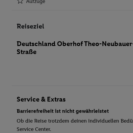
Aufzüge
Hotel-Safe
Aufzüge
Reiseziel
Minimarkt
Bar(s)
Deutschland Oberhof Theo-Neubauer
Spielzimmer
Straße
Konferenzraum
WLAN-Internet
Fahrradkeller
Parkplatz
Miniclub
TV-Raum
Service & Extras
behindertengerecht
Barrierefreiheit ist nicht gewährleistet
Bar
Ob die Reise trotzdem deinen individuellen Bedür
WLAN
Service Center.
Hallenbad