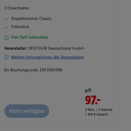
2 Erwachsene
Doppelzimmer Classic
Frühstück
Flex Tarif zubuchbar
Veranstalter:
DERTOUR Deutschland GmbH
Weitere Informationen des Veranstalters
Ihr Buchungscode:
ERF21001BB
p.P.
97.-
2 Pers. / 2 Nächte
Nicht verfügbar
/ 195 € Gesamt