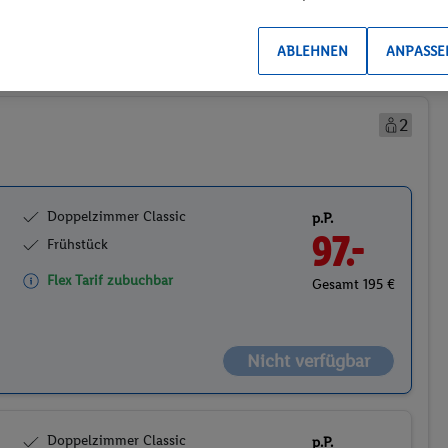
Preis aufsteigend
ABLEHNEN
ANPASSE
2
Doppelzimmer Classic
p.P.
97.-
Frühstück
Flex Tarif zubuchbar
Gesamt 195 €
Nicht verfügbar
Doppelzimmer Classic
p.P.