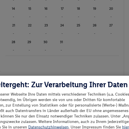
-
-
-
-
-
-
-
14
15
16
17
18
19
20
-
-
-
-
-
-
-
21
22
23
24
25
26
27
-
-
-
-
-
-
-
28
29
30
31
-
-
-
-
itergeht: Zur Verarbeitung Ihrer Daten
Günstigster Preis p.P.
Preis p.P.
nserer Webseite Ihre Daten mittels verschiedener Techniken (u.a. Cookies
otwendig, im Übrigen werden sie von uns oder Dritten für komfortable
n, zur Erstellung von Statistiken oder für personalisierte (Werbe-) Ma
ießt auch Datentransfers in Länder außerhalb der EU ohne angemessenes
“ können Sie nur den Einsatz notwendiger Techniken zulassen. Unter „A
ungszwecke zulassen. Weitere Informationen, auch zu Ihrem jederzeitig
es los?
n Sie in unseren
Datenschutzhinweisen
. Unser Impressum finden Sie
hier