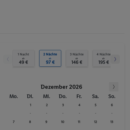
Wasseraerobic
Sauna
Dampfbad
Tischtennis
Fitness-Studio
Beach-Volleyball
Bowlingbahn
1 Nacht
2 Nächte
3 Nächte
4 Nächte
5 N
ab
ab
ab
ab
Animationsprogramm
49 €
97 €
146 €
195 €
24
Anzahl der Pools
Darts
Dezember 2026
Fitnessstudio
Wassersport
Mo.
Di.
Mi.
Do.
Fr.
Sa.
So.
Whirlpool
1
2
3
4
5
6
-
-
-
-
-
-
7
8
9
10
11
12
13