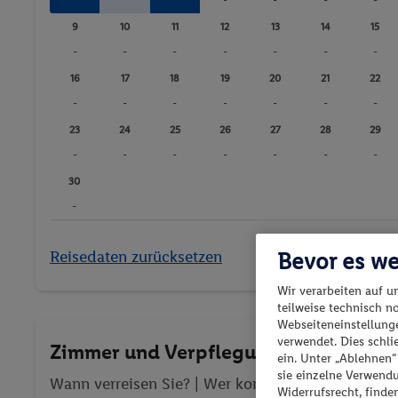
-
-
-
-
9
10
11
12
13
14
15
-
-
-
-
-
-
-
16
17
18
19
20
21
22
-
-
-
-
-
-
-
23
24
25
26
27
28
29
-
-
-
-
-
-
-
30
-
Reisedaten zurücksetzen
Bevor es we
Wir verarbeiten auf u
teilweise technisch n
Webseiteneinstellunge
verwendet. Dies schl
Zimmer und Verpflegung wählen
ein. Unter „Ablehnen
sie einzelne Verwend
Wann verreisen Sie? |
Wer kommt mit?
| Wo geht 
Widerrufsrecht, finde