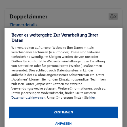
Doppelzimmer
2
Zimmerdetails
Bevor es weitergeht: Zur Verarbeitung Ihrer
Doppelzimmer
Buchen
Daten
05.10. - 07.10.2026
Wir verarbeiten auf unserer Webseite Ihre Daten mittels
verschiedener Techniken (u.a. Cookies). Diese sind teilweise
technisch notwendig, im Übrigen werden sie von uns oder
p.P.
Dritten für komfortable Webseiteneinstellungen, zur Erstellung
Doppelzimmer
130.-
von Statistiken oder für personalisierte (Werbe-) Maßnahmen
verwendet. Dies schließt auch Datentransfers in Länder
Frühstück
Gesamt 260 €
außerhalb der EU ohne angemessenes Schutzniveau ein. Unter
„Ablehnen“ können Sie nur den Einsatz notwendiger Techniken
zulassen. Unter „Anpassen“ können sie einzelne
Veranstalter:
DERTOUR Deutschland
Verwendungszwecke zulassen. Weitere Informationen, auch zu
Ihrem jederzeitigen Widerrufsrecht, finden Sie in unseren
GmbH
Datenschutzhinweisen
. Unser Impressum finden Sie
hier
.
Weitere Informationen des
Buchen
Veranstalters
ZUSTIMMEN
Doppelzimmer
Buchen
ANPASSEN