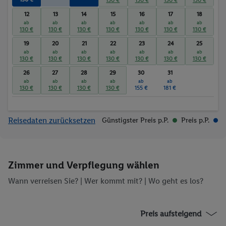
12
13
14
15
16
17
18
ab
ab
ab
ab
ab
ab
ab
130 €
130 €
130 €
130 €
130 €
130 €
130 €
19
20
21
22
23
24
25
ab
ab
ab
ab
ab
ab
ab
130 €
130 €
130 €
130 €
130 €
130 €
130 €
26
27
28
29
30
31
ab
ab
ab
ab
ab
ab
130 €
130 €
130 €
130 €
155 €
181 €
Reisedaten zurücksetzen
Günstigster Preis p.P.
Preis p.P.
Zimmer und Verpflegung wählen
Wann verreisen Sie? |
Wer kommt mit?
| Wo geht es los?
Preis aufsteigend