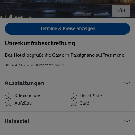
1/61
Bild 1 von 61.
Termine & Preise anzeigen
Unterkunftsbeschreibung
Das Hotel begrüßt die Gäste in Passignano sul Trasimeno.
©GIATA 2015-2026, Kundenref. 122030
Ausstattungen
Klimaanlage
Hotel-Safe
Aufzüge
Café
Klimaanlage
Hotel-Safe
Reiseziel
Aufzüge
Café
Minimarkt
Geschäfte