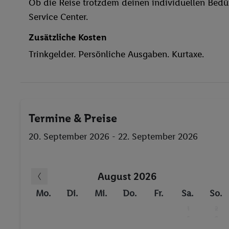
Ob die Reise trotzdem deinen individuellen Bedür
Außenpool(s)
Service Center.
Pool- / Snackbar
Sonnenschirme
Zusätzliche Kosten
Sauna
Trinkgelder. Persönliche Ausgaben. Kurtaxe.
Massage
Wasserski
Windsurfen
Tischtennis
Termine & Preise
Fitness-Studio
Golf
20. September 2026 - 22. September 2026
Anzahl der Pools
Wassersport
August 2026
Whirlpool
Mo.
Di.
Mi.
Do.
Fr.
Sa.
So.
1
2
-
-