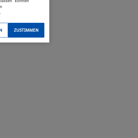
npassen“ können
en
.
N
ZUSTIMMEN