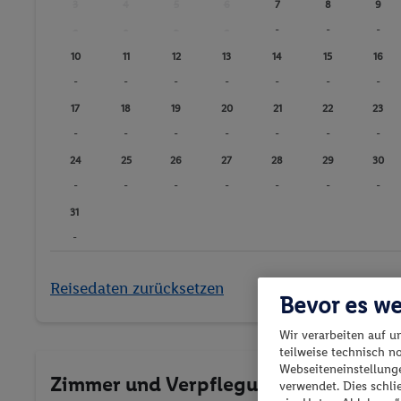
3
4
5
6
7
8
9
-
-
-
-
-
-
-
10
11
12
13
14
15
16
-
-
-
-
-
-
-
17
18
19
20
21
22
23
-
-
-
-
-
-
-
24
25
26
27
28
29
30
-
-
-
-
-
-
-
31
-
Reisedaten zurücksetzen
Bevor es we
Wir verarbeiten auf u
teilweise technisch n
Webseiteneinstellunge
Zimmer und Verpflegung wählen
verwendet. Dies schl