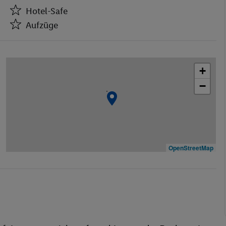
Hotel-Safe
Aufzüge
Hotel-Safe
Aufzüge
+
Geschäfte
−
Bar(s)
Restaurant(s)
Öffentliches Internet
Zimmerservice
Medizinische Betreuung
OpenStreetMap
Miniclub
TV-Raum
behindertengerecht
Bar
WLAN