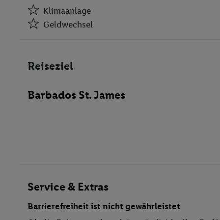
Klimaanlage
Geldwechsel
Klimaanlage
Geldwechsel
Reiseziel
Minimarkt
Friseur
Barbados St. James
Spielzimmer
Konferenzraum
WLAN-Internet
Wäscheservice
Parkplatz
Spielplatz
Waschgelegenheit
Service & Extras
Restaurant
Barrierefreiheit ist nicht gewährleistet
Aufzug