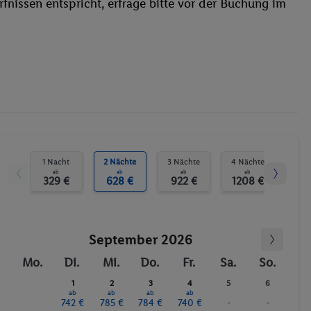
fnissen entspricht, erfrage bitte vor der Buchung im
Pool(s) mit Süßwasser
Liegestühle
Whirlpool
Sonnenterrasse
Bananenboot
Tauchen
Segeln
Aerobic
Billard / Snooker
1 Nacht
2 Nächte
3 Nächte
4 Nächte
5 N
ab
ab
ab
ab
Animation für Kinder
329 €
628 €
922 €
1208 €
10
Fitnessstudio
Sauna
September 2026
Massagen
Mo.
Di.
Mi.
Do.
Fr.
Sa.
So.
1
2
3
4
5
6
ab
ab
ab
ab
742 €
785 €
784 €
740 €
-
-