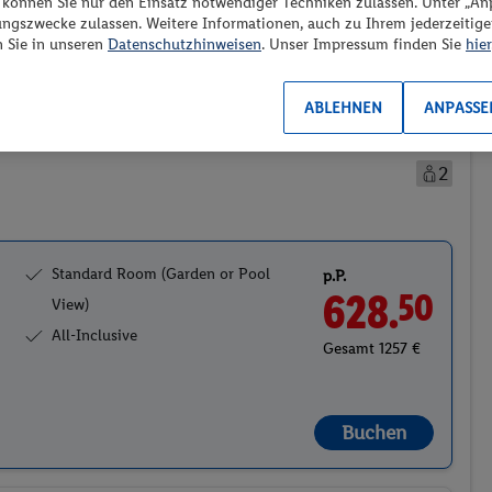
“ können Sie nur den Einsatz notwendiger Techniken zulassen. Unter „A
es los?
ungszwecke zulassen. Weitere Informationen, auch zu Ihrem jederzeitig
n Sie in unseren
Datenschutzhinweisen
. Unser Impressum finden Sie
hier
Preis aufsteigend
ABLEHNEN
ANPASSE
2
Standard Room (Garden or Pool
p.P.
628.
50
View)
All-Inclusive
Gesamt 1257 €
Buchen