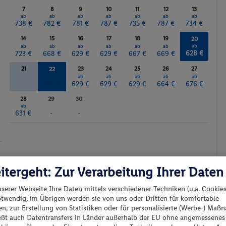
7
8
9
10
11
12
13
ab
ab
ab
ab
ab
ab
ab
738 €
782 €
781 €
787 €
735 €
787 €
734 €
14
15
16
17
18
19
20
ab
ab
ab
ab
ab
ab
ab
628 €
723 €
668 €
629 €
629 €
667 €
669 €
21
23
24
25
26
27
22
ab
ab
ab
ab
ab
ab
628 €
629 €
629 €
629 €
664 €
676 €
28
29
30
ab
631 €
-
-
Günstigster Preis p.P.
Preis p.P.
itergeht: Zur Verarbeitung Ihrer Daten
nserer Webseite Ihre Daten mittels verschiedener Techniken (u.a. Cookies
otwendig, im Übrigen werden sie von uns oder Dritten für komfortable
n, zur Erstellung von Statistiken oder für personalisierte (Werbe-) Ma
ießt auch Datentransfers in Länder außerhalb der EU ohne angemessenes