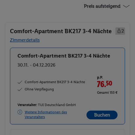
Preis aufsteigend
Comfort-Apartment BK217 3-4 Nächte
2
Zimmerdetails
Comfort-Apartment BK217 3-4 Nächte
Buchen
30.11. - 04.12.2026
p.P.
Comfort-Apartment BK217 3-4 Nächte
76.
50
Ohne Verpflegung
Gesamt 153 €
Veranstalter:
TUI Deutschland GmbH
Weitere Informationen des
Buchen
Veranstalters