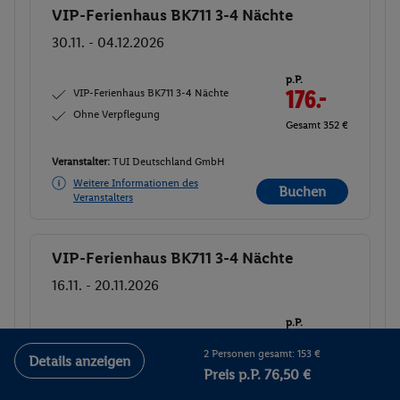
VIP-Ferienhaus BK711 3-4 Nächte
Buchen
30.11. - 04.12.2026
p.P.
VIP-Ferienhaus BK711 3-4 Nächte
176.-
Ohne Verpflegung
Gesamt 352 €
Veranstalter:
TUI Deutschland GmbH
Weitere Informationen des
Buchen
Veranstalters
VIP-Ferienhaus BK711 3-4 Nächte
Buchen
16.11. - 20.11.2026
p.P.
VIP-Ferienhaus BK711 3-4 Nächte
176.
50
2 Personen gesamt: 153 €
Ohne Verpflegung
Details anzeigen
Gesamt 353 €
Preis p.P. 76,50 €