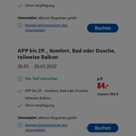
Ohne Verpflegung
Veranstalter:
alltours flugreisen gmbh
Weitere Informationen des
Buchen
Veranstalters
APP bis 2P. , Komfort, Bad oder Dusche,
Buchen
teilweise Balkon
25.01. - 29.01.2027
Flex Tarif zubuchbar
p.P.
84.-
APP bis 2P. , Komfort, Bad oder Dusche,
Gesamt 168 €
teilweise Balkon
Ohne Verpflegung
Veranstalter:
alltours flugreisen gmbh
Weitere Informationen des
Buchen
Veranstalters