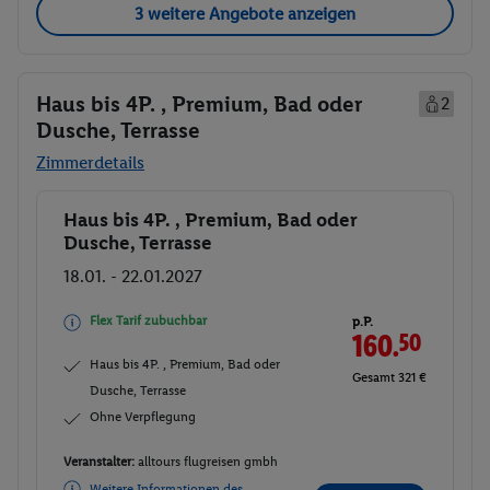
3 weitere Angebote anzeigen
Haus bis 4P. , Premium, Bad oder
2
Dusche, Terrasse
Zimmerdetails
Haus bis 4P. , Premium, Bad oder
Buchen
Dusche, Terrasse
18.01. - 22.01.2027
Flex Tarif zubuchbar
p.P.
160.
50
Haus bis 4P. , Premium, Bad oder
Gesamt 321 €
Dusche, Terrasse
Ohne Verpflegung
Veranstalter:
alltours flugreisen gmbh
Weitere Informationen des