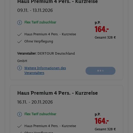
Haus Premium 4 Pers. - Kurzreise
Buchen
09.11. - 13.11.2026
Flex Tarif zubuchbar
p.P.
164.-
Haus Premium 4 Pers. - Kurzreise
Gesamt 328 €
Ohne Verpflegung
Veranstalter:
DERTOUR Deutschland
GmbH
Nicht
Weitere Informationen des
verfügbar
Veranstalters
Haus Premium 4 Pers. - Kurzreise
Buchen
16.11. - 20.11.2026
Flex Tarif zubuchbar
p.P.
164.-
Haus Premium 4 Pers. - Kurzreise
Gesamt 328 €
Ohne Verpflegung