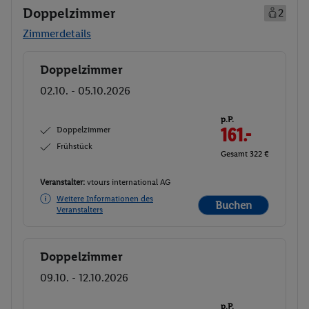
Doppelzimmer
2
Zimmerdetails
Doppelzimmer
Buchen
02.10. - 05.10.2026
p.P.
Doppelzimmer
161.-
Frühstück
Gesamt 322 €
Veranstalter:
vtours international AG
Weitere Informationen des
Buchen
Veranstalters
Doppelzimmer
Buchen
09.10. - 12.10.2026
p.P.