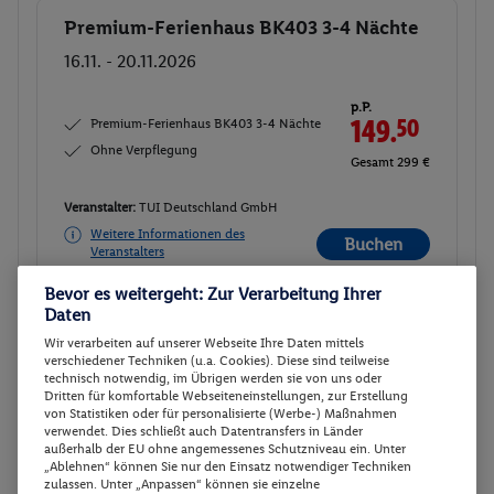
Premium-Ferienhaus BK403 3-4 Nächte
Buchen
16.11. - 20.11.2026
p.P.
Premium-Ferienhaus BK403 3-4 Nächte
149.
50
Ohne Verpflegung
Gesamt 299 €
Veranstalter:
TUI Deutschland GmbH
Weitere Informationen des
Buchen
Veranstalters
Bevor es weitergeht: Zur Verarbeitung Ihrer
Daten
3 weitere Angebote anzeigen
Wir verarbeiten auf unserer Webseite Ihre Daten mittels
verschiedener Techniken (u.a. Cookies). Diese sind teilweise
technisch notwendig, im Übrigen werden sie von uns oder
Dritten für komfortable Webseiteneinstellungen, zur Erstellung
Apt. New Comfort 4 Pers. - Kurzreise
2
von Statistiken oder für personalisierte (Werbe-) Maßnahmen
verwendet. Dies schließt auch Datentransfers in Länder
Zimmerdetails
außerhalb der EU ohne angemessenes Schutzniveau ein. Unter
„Ablehnen“ können Sie nur den Einsatz notwendiger Techniken
zulassen. Unter „Anpassen“ können sie einzelne