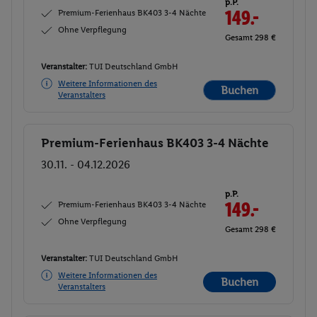
p.P.
Premium-Ferienhaus BK403 3-4 Nächte
149.-
Ohne Verpflegung
Gesamt 298 €
Veranstalter:
TUI Deutschland GmbH
Weitere Informationen des
Buchen
Veranstalters
Premium-Ferienhaus BK403 3-4 Nächte
Buchen
30.11. - 04.12.2026
p.P.
Premium-Ferienhaus BK403 3-4 Nächte
149.-
Ohne Verpflegung
Gesamt 298 €
Veranstalter:
TUI Deutschland GmbH
Weitere Informationen des
Buchen
Veranstalters