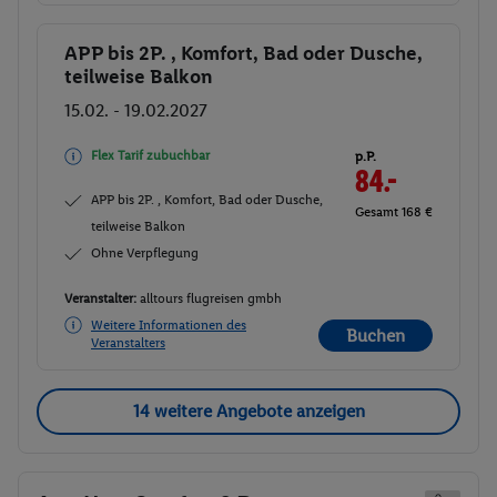
APP bis 2P. , Komfort, Bad oder Dusche,
Buchen
teilweise Balkon
15.02. - 19.02.2027
Flex Tarif zubuchbar
p.P.
84.-
APP bis 2P. , Komfort, Bad oder Dusche,
Gesamt 168 €
teilweise Balkon
Ohne Verpflegung
Veranstalter:
alltours flugreisen gmbh
Weitere Informationen des
Buchen
Veranstalters
14 weitere Angebote anzeigen