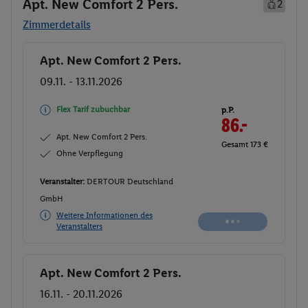
Apt. New Comfort 2 Pers.
2
Zimmerdetails
Apt. New Comfort 2 Pers.
Buchen
09.11. - 13.11.2026
Flex Tarif zubuchbar
p.P.
86.-
Apt. New Comfort 2 Pers.
Gesamt 173 €
Ohne Verpflegung
Veranstalter:
DERTOUR Deutschland
GmbH
Nicht
Weitere Informationen des
verfügbar
Veranstalters
Apt. New Comfort 2 Pers.
Buchen
16.11. - 20.11.2026