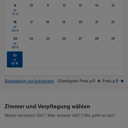
Minigolf
Tennis
9
10
11
12
13
14
15
Badminton
Anzahl der Pools
ab
77 €
-
-
-
-
-
-
Fitnessstudio
Wassersport
Sauna
Whirlpool
16
17
18
19
20
21
22
ab
Massagen
68 €
-
-
-
-
-
-
23
24
25
26
27
28
29
ab
68 €
-
-
-
-
-
-
30
ab
67 €
Reisedaten zurücksetzen
Günstigster Preis p.P.
Preis p.P.
Zimmer und Verpflegung wählen
Wann verreisen Sie? |
Wer kommt mit?
| Wo geht es los?