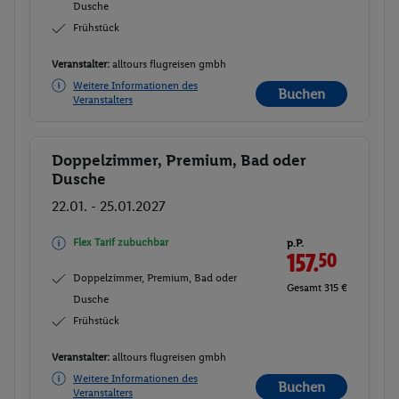
Dusche
Frühstück
Veranstalter:
alltours flugreisen gmbh
Weitere Informationen des
Buchen
Veranstalters
Doppelzimmer, Premium, Bad oder
Buchen
Dusche
22.01. - 25.01.2027
Flex Tarif zubuchbar
p.P.
157.
50
Doppelzimmer, Premium, Bad oder
Gesamt 315 €
Dusche
Frühstück
Veranstalter:
alltours flugreisen gmbh
Weitere Informationen des
Buchen
Veranstalters