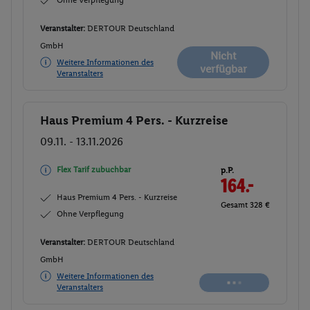
Veranstalter:
DERTOUR Deutschland
GmbH
Nicht
Weitere Informationen des
verfügbar
Veranstalters
Haus Premium 4 Pers. - Kurzreise
Buchen
09.11. - 13.11.2026
Flex Tarif zubuchbar
p.P.
164.-
Haus Premium 4 Pers. - Kurzreise
Gesamt 328 €
Ohne Verpflegung
Veranstalter:
DERTOUR Deutschland
GmbH
Nicht
Weitere Informationen des
verfügbar
Veranstalters