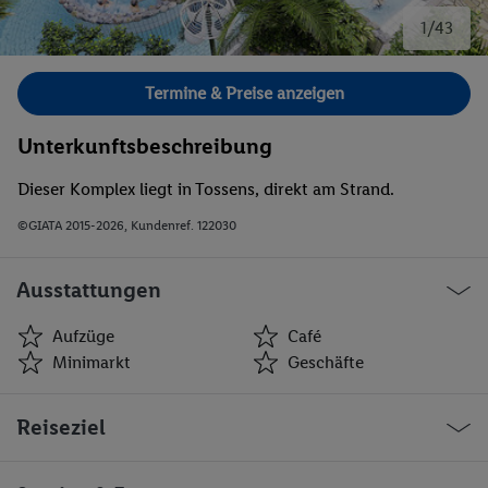
1/43
Bild 1 von 43.
Termine & Preise anzeigen
Unterkunftsbeschreibung
Dieser Komplex liegt in Tossens, direkt am Strand.
©GIATA 2015-2026, Kundenref. 122030
Ausstattungen
Aufzüge
Café
Minimarkt
Geschäfte
Aufzüge
Café
Reiseziel
Minimarkt
Geschäfte
Bar(s)
Disko
Spielzimmer
Restaurant(s)