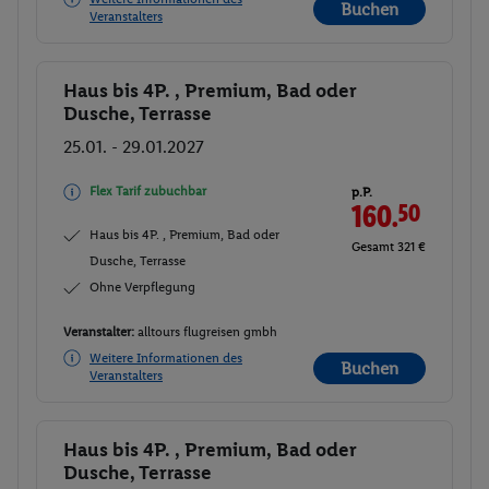
Buchen
Veranstalters
Haus bis 4P. , Premium, Bad oder
Buchen
Dusche, Terrasse
25.01. - 29.01.2027
Flex Tarif zubuchbar
p.P.
160.
50
Haus bis 4P. , Premium, Bad oder
Gesamt 321 €
Dusche, Terrasse
Ohne Verpflegung
Veranstalter:
alltours flugreisen gmbh
Weitere Informationen des
Buchen
Veranstalters
Haus bis 4P. , Premium, Bad oder
Buchen
Dusche, Terrasse