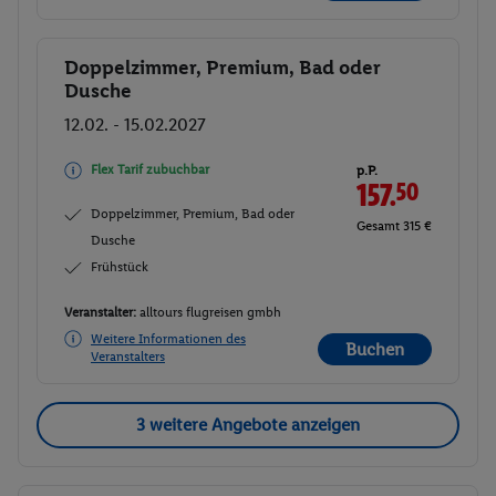
Doppelzimmer, Premium, Bad oder
Buchen
Dusche
12.02. - 15.02.2027
Flex Tarif zubuchbar
p.P.
157.
50
Doppelzimmer, Premium, Bad oder
Gesamt 315 €
Dusche
Frühstück
Veranstalter:
alltours flugreisen gmbh
Weitere Informationen des
Buchen
Veranstalters
3 weitere Angebote anzeigen