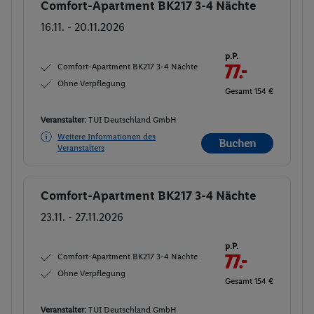
Comfort-Apartment BK217 3-4 Nächte
Buchen
16.11. - 20.11.2026
p.P.
Comfort-Apartment BK217 3-4 Nächte
77.-
Ohne Verpflegung
Gesamt 154 €
Veranstalter:
TUI Deutschland GmbH
Weitere Informationen des
Buchen
Veranstalters
Comfort-Apartment BK217 3-4 Nächte
Buchen
23.11. - 27.11.2026
p.P.
Comfort-Apartment BK217 3-4 Nächte
77.-
Ohne Verpflegung
Gesamt 154 €
Veranstalter:
TUI Deutschland GmbH