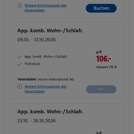
Weitere Informationen des
Buchen
Veranstalters
App. komb. Wohn-/Schlafr.
Buchen
09.10. - 12.10.2026
p.P.
App. komb. Wohn-/Schlafr.
106.-
Frühstück
Gesamt 212 €
Veranstalter:
vtours international AG
Weitere Informationen des
Buchen
Veranstalters
App. komb. Wohn-/Schlafr.
Buchen
23.10. - 26.10.2026
p.P.