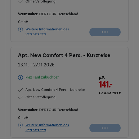
Ohne Verpflegung
Veranstalter:
DERTOUR Deutschland
GmbH
Nicht
Weitere Informationen des
verfügbar
Veranstalters
Apt. New Comfort 4 Pers. - Kurzreise
Buchen
23.11. - 27.11.2026
Flex Tarif zubuchbar
p.P.
141.-
Apt. New Comfort 4 Pers. - Kurzreise
Gesamt 283 €
Ohne Verpflegung
Veranstalter:
DERTOUR Deutschland
GmbH
Nicht
Weitere Informationen des
verfügbar
Veranstalters