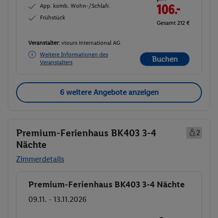
App. komb. Wohn-/Schlafr.
106.-
Frühstück
Gesamt 212 €
Veranstalter:
vtours international AG
Weitere Informationen des
Buchen
Veranstalters
6 weitere Angebote anzeigen
Premium-Ferienhaus BK403 3-4
2
Nächte
Zimmerdetails
Premium-Ferienhaus BK403 3-4 Nächte
Buchen
09.11. - 13.11.2026