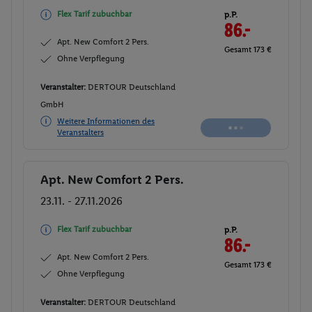
Flex Tarif zubuchbar
p.P.
86.-
Apt. New Comfort 2 Pers.
Gesamt 173 €
Ohne Verpflegung
Veranstalter:
DERTOUR Deutschland
GmbH
Nicht
Weitere Informationen des
verfügbar
Veranstalters
Apt. New Comfort 2 Pers.
Buchen
23.11. - 27.11.2026
Flex Tarif zubuchbar
p.P.
86.-
Apt. New Comfort 2 Pers.
Gesamt 173 €
Ohne Verpflegung
Veranstalter:
DERTOUR Deutschland