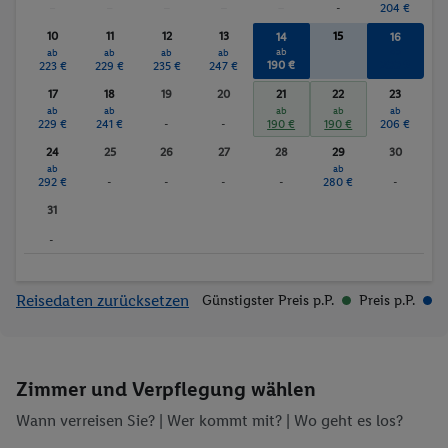
-
-
-
-
-
-
204 €
Minigolf
Animation für Kinder
Anzahl der Pools
beheizbare Pools
10
11
12
13
15
14
16
ab
ab
ab
ab
ab
ab
Bräunungsstudio/Sola
Fitnessstudio
190 €
200 €
223 €
229 €
235 €
247 €
rium
17
18
19
20
21
22
23
Sauna
Whirlpool
ab
ab
ab
ab
ab
229 €
241 €
-
-
190 €
190 €
206 €
Massagen
24
25
26
27
28
29
30
ab
ab
292 €
-
-
-
-
280 €
-
31
-
Reisedaten zurücksetzen
Günstigster Preis p.P.
Preis p.P.
Zimmer und Verpflegung wählen
Wann verreisen Sie? |
Wer kommt mit?
| Wo geht es los?