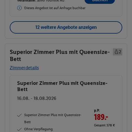
Veranstalter:
aovo Touristik AG
Dieses Angebot ist auf Anfrage buchbar
12 weitere Angebote anzeigen
Superior Zimmer Plus mit Queensize-
2
Bett
Zimmerdetails
Superior Zimmer Plus mit Queensize-
Buchen
Bett
16.08. - 18.08.2026
p.P.
Superior Zimmer Plus mit Queensize-
189.-
Bett
Gesamt 378 €
Ohne Verpflegung