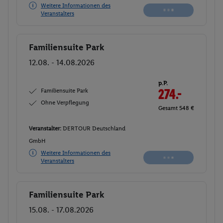
Weitere Informationen des
Veranstalters
Familiensuite Park
Buchen
12.08. - 14.08.2026
p.P.
Familiensuite Park
274.-
Ohne Verpflegung
Gesamt 548 €
Veranstalter:
DERTOUR Deutschland
GmbH
Nicht
Weitere Informationen des
verfügbar
Veranstalters
Familiensuite Park
Buchen
15.08. - 17.08.2026