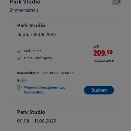
Park Studio
2
Zimmerdetails
Park Studio
Buchen
16.08. - 18.08.2026
p.P.
Park Studio
209.
50
Ohne Verpflegung
Gesamt 419 €
Veranstalter:
DERTOUR Deutschland
GmbH
Weitere Informationen des
Buchen
Veranstalters
Park Studio
Buchen
09.08. - 11.08.2026