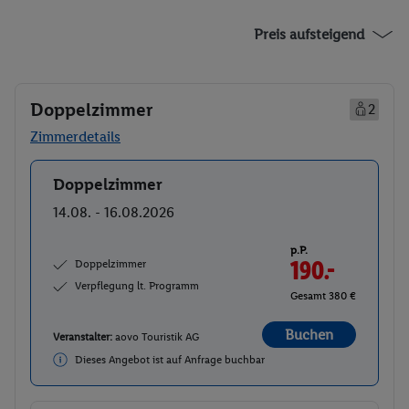
Preis aufsteigend
Doppelzimmer
2
Zimmerdetails
Doppelzimmer
Buchen
14.08. - 16.08.2026
p.P.
Doppelzimmer
190.-
Verpflegung lt. Programm
Gesamt 380 €
Buchen
Veranstalter:
aovo Touristik AG
Dieses Angebot ist auf Anfrage buchbar