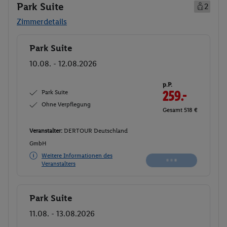
Park Suite
2
Zimmerdetails
Park Suite
Buchen
10.08. - 12.08.2026
p.P.
Park Suite
259.-
Ohne Verpflegung
Gesamt 518 €
Veranstalter:
DERTOUR Deutschland
GmbH
Weitere Informationen des
Veranstalters
Park Suite
Buchen
11.08. - 13.08.2026