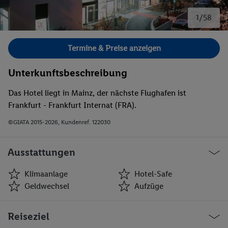
1/58
Bild 1 von 58.
Termine & Preise anzeigen
Unterkunftsbeschreibung
Das Hotel liegt in Mainz, der nächste Flughafen ist
Frankfurt - Frankfurt Internat (FRA).
©GIATA 2015-2026, Kundenref. 122030
Ausstattungen
Klimaanlage
Hotel-Safe
Geldwechsel
Aufzüge
Klimaanlage
Hotel-Safe
Reiseziel
Geldwechsel
Aufzüge