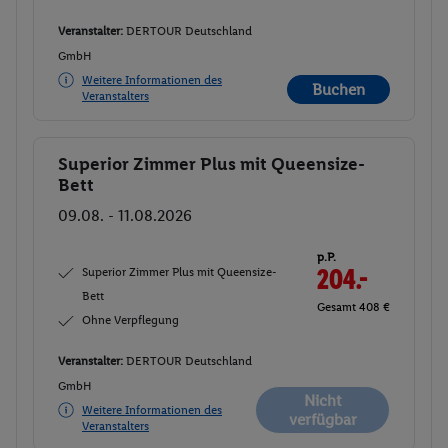
Veranstalter:
DERTOUR Deutschland
GmbH
Weitere Informationen des
Buchen
Veranstalters
Superior Zimmer Plus mit Queensize-
Buchen
Bett
09.08. - 11.08.2026
p.P.
Superior Zimmer Plus mit Queensize-
204.-
Bett
Gesamt 408 €
Ohne Verpflegung
Veranstalter:
DERTOUR Deutschland
GmbH
Nicht
Weitere Informationen des
verfügbar
Veranstalters