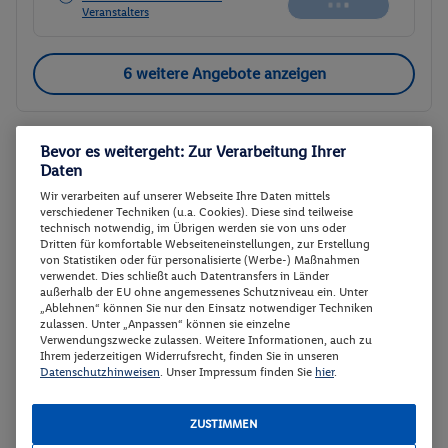
Veranstalters
6 weitere Angebote anzeigen
Bevor es weitergeht: Zur Verarbeitung Ihrer
Studio Park mit Queensize-Bett
2
Daten
Zimmerdetails
Wir verarbeiten auf unserer Webseite Ihre Daten mittels
verschiedener Techniken (u.a. Cookies). Diese sind teilweise
technisch notwendig, im Übrigen werden sie von uns oder
Studio Park mit Queensize-Bett
Buchen
Dritten für komfortable Webseiteneinstellungen, zur Erstellung
von Statistiken oder für personalisierte (Werbe-) Maßnahmen
16.08. - 18.08.2026
verwendet. Dies schließt auch Datentransfers in Länder
außerhalb der EU ohne angemessenes Schutzniveau ein. Unter
„Ablehnen“ können Sie nur den Einsatz notwendiger Techniken
p.P.
zulassen. Unter „Anpassen“ können sie einzelne
Studio Park mit Queensize-Bett
222.-
Verwendungszwecke zulassen. Weitere Informationen, auch zu
Ohne Verpflegung
Ihrem jederzeitigen Widerrufsrecht, finden Sie in unseren
Gesamt 444 €
Datenschutzhinweisen
. Unser Impressum finden Sie
hier
.
Veranstalter:
DERTOUR Deutschland
ZUSTIMMEN
GmbH