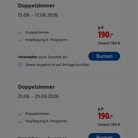
Doppelzimmer
Buchen
15.08. - 17.08.2026
p.P.
Doppelzimmer
190.-
Verpflegung lt. Programm
Gesamt 380 €
Buchen
Veranstalter:
aovo Touristik AG
Dieses Angebot ist auf Anfrage buchbar
Doppelzimmer
Buchen
21.08. - 23.08.2026
p.P.
Doppelzimmer
190.-
Verpflegung lt. Programm
Gesamt 380 €
Buchen