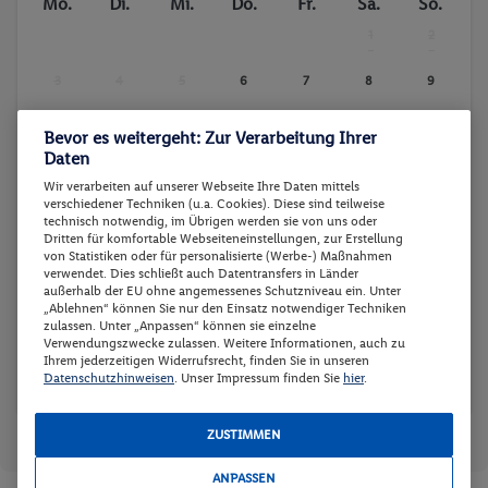
Mo.
Di.
Mi.
Do.
Fr.
Sa.
So.
Anzahl der Pools
beheizbare Pools
1
2
Bräunungsstudio/Sola
Fitnessstudio
-
-
rium
3
4
5
6
7
8
9
Sauna
Massagen
-
-
-
-
-
-
-
Bevor es weitergeht: Zur Verarbeitung Ihrer
10
11
12
13
14
15
16
Daten
ab
ab
-
-
-
-
-
201 €
133 €
Wir verarbeiten auf unserer Webseite Ihre Daten mittels
verschiedener Techniken (u.a. Cookies). Diese sind teilweise
17
18
19
20
21
22
23
technisch notwendig, im Übrigen werden sie von uns oder
ab
ab
ab
ab
ab
ab
ab
Dritten für komfortable Webseiteneinstellungen, zur Erstellung
133 €
201 €
201 €
133 €
133 €
201 €
133 €
von Statistiken oder für personalisierte (Werbe-) Maßnahmen
24
25
26
27
28
29
30
verwendet. Dies schließt auch Datentransfers in Länder
ab
ab
ab
ab
ab
ab
ab
außerhalb der EU ohne angemessenes Schutzniveau ein. Unter
133 €
201 €
201 €
201 €
201 €
133 €
133 €
„Ablehnen“ können Sie nur den Einsatz notwendiger Techniken
zulassen. Unter „Anpassen“ können sie einzelne
31
Verwendungszwecke zulassen. Weitere Informationen, auch zu
Ihrem jederzeitigen Widerrufsrecht, finden Sie in unseren
-
Datenschutzhinweisen
. Unser Impressum finden Sie
hier
.
Reisedaten zurücksetzen
Günstigster Preis p.P.
Preis p.P.
ZUSTIMMEN
ANPASSEN